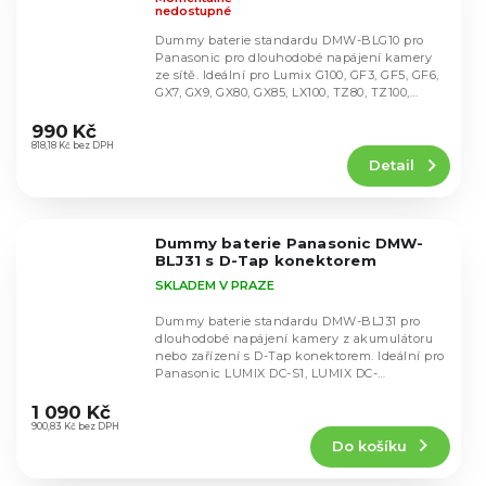
nedostupné
Dummy baterie standardu DMW-BLG10 pro
Panasonic pro dlouhodobé napájení kamery
ze sítě. Ideální pro Lumix G100, GF3, GF5, GF6,
GX7, GX9, GX80, GX85, LX100, TZ80, TZ100,
Průměrné
ZS60,...
hodnocení
990 Kč
produktu
818,18 Kč bez DPH
Detail
je
5,0
z
5
Dummy baterie Panasonic DMW-
hvězdiček.
BLJ31 s D-Tap konektorem
SKLADEM V PRAZE
Dummy baterie standardu DMW-BLJ31 pro
dlouhodobé napájení kamery z akumulátoru
nebo zařízení s D-Tap konektorem. Ideální pro
Panasonic LUMIX DC-S1, LUMIX DC-
Průměrné
S1R, LUMIX...
hodnocení
1 090 Kč
produktu
900,83 Kč bez DPH
Do košíku
je
5,0