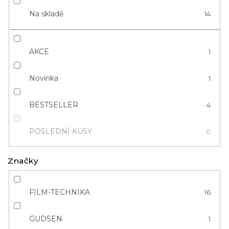
u
Na skladě
14
k
t
ů
AKCE
1
Novinka
1
BESTSELLER
4
POSLEDNÍ KUSY
0
Značky
FILM-TECHNIKA
16
GUDSEN
1