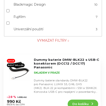
Blackmagic Design
10
Fujifilm
7
Univerzální použití
3
VYMAZAT FILTRY
V
Dummy baterie DMW-BLK22 s USB-C
ý
AKCE
konektorem (DCC12 / DCC17)
BESTSELLER
p
Panasonic
i
SKLADEM V PRAZE
s
Dummy baterie standardu DMW-BLK22
p
pro Panasonic LUMIX S5, GH6, GH5
r
(MK2). BLK-22 je kompatibilní i S5II a S5MK2X.
Průměrné
Koncovka USB-C pro napájení z powerbanky,
o
hodnocení
či USB-C...
–28 %
d
1 390 Kč
produktu
990 Kč
u
Do košíku
je
818,18 Kč bez DPH