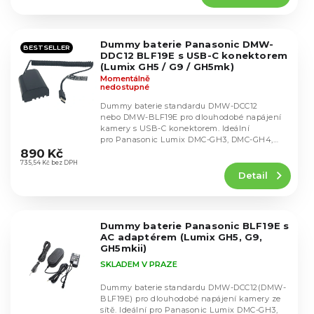
k
4,6
t
z
5
ů
Dummy baterie Panasonic DMW-
hvězdiček.
BESTSELLER
DDC12 BLF19E s USB-C konektorem
(Lumix GH5 / G9 / GH5mk)
Momentálně
nedostupné
Dummy baterie standardu DMW-DCC12
nebo DMW-BLF19E pro dlouhodobé napájení
kamery s USB-C konektorem. Ideální
Průměrné
pro Panasonic Lumix DMC-GH3, DMC-GH4,
hodnocení
DMC-GH5, G9 a dalšími modely s...
890 Kč
produktu
735,54 Kč bez DPH
Detail
je
4,8
z
5
Dummy baterie Panasonic BLF19E s
hvězdiček.
AC adaptérem (Lumix GH5, G9,
GH5mkii)
SKLADEM V PRAZE
Dummy baterie standardu DMW-DCC12(DMW-
BLF19E) pro dlouhodobé napájení kamery ze
sítě. Ideální pro Panasonic Lumix DMC-GH3,