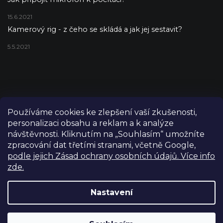
15.6.2021
Kamerový rig - z čeho se skládá a jak jej sestavit?
5.5.2021
Používáme cookies ke zlepšení vaší zkušenosti,
personalizaci obsahu a reklam a k analýze
návštěvnosti. Kliknutím na „Souhlasím“ umožníte
zpracování dat třetími stranami, včetně Google,
podle jejich Zásad ochrany osobních údajů. Více info
zde.
Copyright 2026
FILM-TECHNIKA
. Všechna práva vyhrazena.
Upravit nastavení cookies
Nastavení
Grafický návrh vytvořil a nakódoval
Shoptetak.cz
Výdejní sklad Praha: PO–PÁ 8:00–16:00. Při objednání a