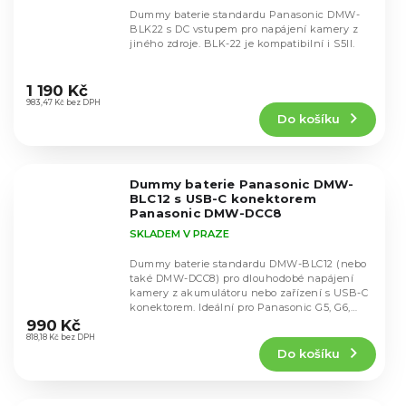
Dummy baterie standardu Panasonic DMW-
BLK22 s DC vstupem pro napájení kamery z
jiného zdroje. BLK-22 je kompatibilní i S5II.
Průměrné
hodnocení
1 190 Kč
produktu
983,47 Kč bez DPH
Do košíku
je
4,8
z
5
Dummy baterie Panasonic DMW-
hvězdiček.
BLC12 s USB-C konektorem
Panasonic DMW-DCC8
SKLADEM V PRAZE
Dummy baterie standardu DMW-BLC12 (nebo
také DMW-DCC8) pro dlouhodobé napájení
kamery z akumulátoru nebo zařízení s USB-C
Průměrné
konektorem. Ideální pro Panasonic G5, G6,
hodnocení
G7,...
990 Kč
produktu
818,18 Kč bez DPH
Do košíku
je
4,7
z