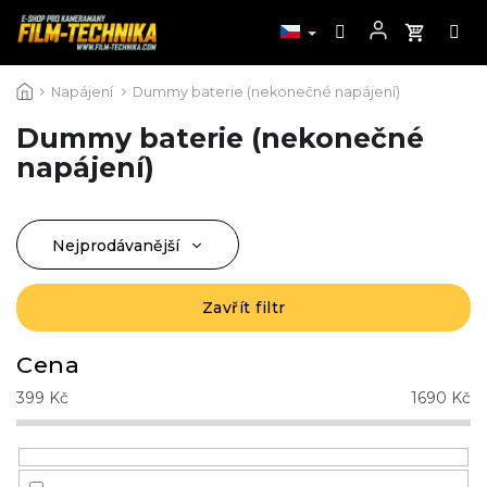
Přejít
Napájení
Dummy baterie (nekonečné napájení)
na
obsah
Dummy baterie (nekonečné
napájení)
Nejprodávanější
Ř
a
Nejlevnější
z
Zavřít filtr
Nejdražší
e
n
Abecedně
Cena
í
399
Kč
1690
Kč
p
r
o
d