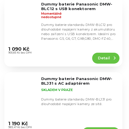
5
Dummy baterie Panasonic DMW-
hvězdiček.
BLC12 s USB konektorem
Momentálně
nedostupné
Dummy baterie standardu DMW-BLC12 pro
dlouhodobé napájení kamery z akumulátoru
nebo zařízení s USB konektorem. Ideální pro
Panasonic G5, G6, G7, GX8,G80, DMC-FZ40,...
Průměrné
hodnocení
1 090 Kč
produktu
900,83 Kč bez DPH
Detail
je
4,9
z
5
Dummy baterie Panasonic DMW-
hvězdiček.
BLJ31 s AC adaptérem
SKLADEM V PRAZE
Dummy baterie standardu DMW-BLJ31 pro
dlouhodobé napájení kamery ze sítě.
Průměrné
hodnocení
1 190 Kč
produktu
983,47 Kč bez DPH