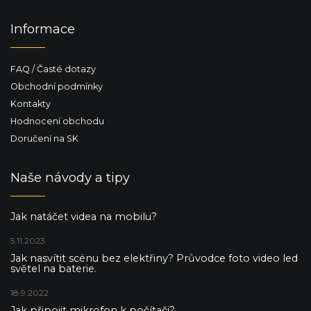
ý
p
Informace
i
s
u
FAQ / Časté dotazy
Obchodní podmínky
Kontakty
Hodnocení obchodu
Doručení na SK
Naše návody a tipy
Jak natáčet videa na mobilu?
5.11.2023
Jak nasvítit scénu bez elektřiny? Průvodce foto video led
světel na baterie.
18.9.2022
Jak připojit mikrofon k počítači?