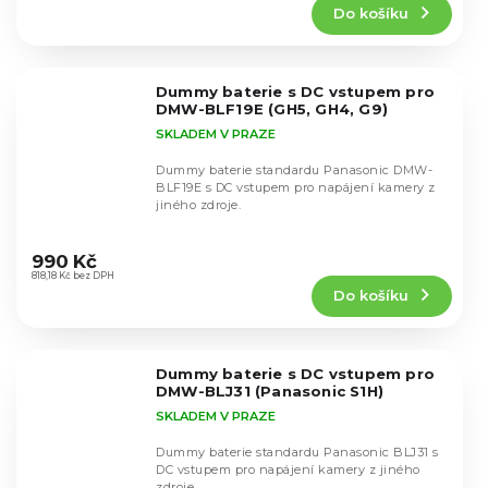
Do košíku
je
4,9
z
5
Dummy baterie s DC vstupem pro
hvězdiček.
DMW-BLF19E (GH5, GH4, G9)
SKLADEM V PRAZE
Dummy baterie standardu Panasonic DMW-
BLF19E s DC vstupem pro napájení kamery z
jiného zdroje.
Průměrné
hodnocení
990 Kč
produktu
818,18 Kč bez DPH
Do košíku
je
5,0
z
5
Dummy baterie s DC vstupem pro
hvězdiček.
DMW-BLJ31 (Panasonic S1H)
SKLADEM V PRAZE
Dummy baterie standardu Panasonic BLJ31 s
DC vstupem pro napájení kamery z jiného
zdroje.