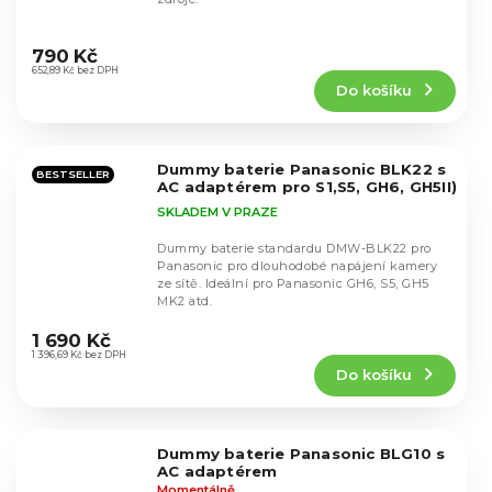
Průměrné
hodnocení
790 Kč
produktu
652,89 Kč bez DPH
Do košíku
je
5,0
z
5
Dummy baterie Panasonic BLK22 s
hvězdiček.
BESTSELLER
AC adaptérem pro S1,S5, GH6, GH5II)
SKLADEM V PRAZE
Dummy baterie standardu DMW-BLK22 pro
Panasonic pro dlouhodobé napájení kamery
ze sítě. Ideální pro Panasonic GH6, S5, GH5
MK2 atd.
Průměrné
hodnocení
1 690 Kč
produktu
1 396,69 Kč bez DPH
Do košíku
je
4,6
z
5
Dummy baterie Panasonic BLG10 s
hvězdiček.
AC adaptérem
Momentálně