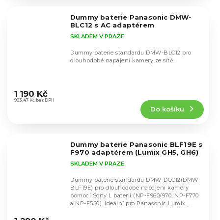
z
5
Dummy baterie Panasonic DMW-
hvězdiček.
BLC12 s AC adaptérem
SKLADEM V PRAZE
Dummy baterie standardu DMW-BLC12 pro
dlouhodobé napájení kamery ze sítě.
Průměrné
hodnocení
1 190 Kč
produktu
983,47 Kč bez DPH
Do košíku
je
4,8
z
5
Dummy baterie Panasonic BLF19E s
hvězdiček.
F970 adaptérem (Lumix GH5, GH6)
SKLADEM V PRAZE
Dummy baterie standardu DMW-DCC12(DMW-
BLF19E) pro dlouhodobé napájení kamery
pomocí Sony L baterií (NP-F960/970, NP-F770
a NP-F550). Ideální pro Panasonic Lumix
Průměrné
DMC-GH3,...
hodnocení