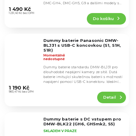
Průměrné
DMC-GH4, DMC-GH5, G9 a dalšími modely s
hodnocení
tímto standardem.
1 490 Kč
produktu
1 231,40 Kč bez DPH
Do košíku
je
4,8
z
5
Dummy baterie Panasonic DMW-
hvězdiček.
BLJ31 s USB-C koncovkou (S1, S1H,
S1R)
Momentálně
nedostupné
Dummy baterie standardu DMW-BLJ31 pro
dlouhodobé napájení kamery ze sítě. Dutá
baterie imitující skutečnou baterii s možností
Průměrné
napájení pomocí USB-C konektoru. Ideální...
hodnocení
1 190 Kč
produktu
983,47 Kč bez DPH
Detail
je
5,0
z
5
Dummy baterie s DC vstupem pro
hvězdiček.
DMW-BLK22 (GH6, GH5mk2, S5)
SKLADEM V PRAZE