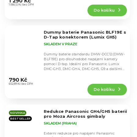
1 290 Kč
produktu
1 066,12 Kč bez DPH
Do košíku
je
5,0
z
5
Dummy baterie Panasonic BLF19E s
hvězdiček.
D-Tap konektorem (Lumix GH5)
SKLADEM V PRAZE
Dummy baterie standardu DMW-DCC12(DMW-
BLF19E) pro dlouhodobé napájení kamery
pomocí D-tap. Ideální pro Panasonic Lumix
DMC-GH3, DMC-GH4, DMC-GH5, G9 a dalšími
Průměrné
modely s...
hodnocení
790 Kč
produktu
652,89 Kč bez DPH
Do košíku
je
4,9
z
5
Redukce Panasonic GH4/GH5 baterií
hvězdiček.
NOVINKA
pro Moza Aircross gimbaly
BESTSELLER
SKLADEM (PRAHA)
Externí redukce pro napájení Panasonic