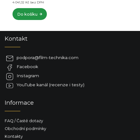
 DPH
Do košíku
Z
Kontakt
á
p
a
podpora
@
film-technika.com
t
Facebook
í
Instagram
YouTube kanál (recenze i testy)
Informace
FAQ / Časté dotazy
Obchodní podmínky
Kontakty