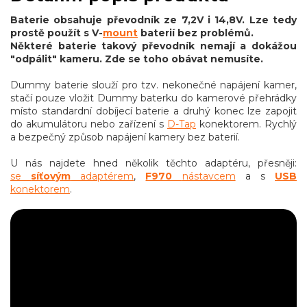
Baterie obsahuje převodník ze 7,2V i 14,8V. Lze tedy
prostě použít s V-
mount
baterií bez problémů.
Některé baterie takový převodník nemají a dokážou
"odpálit" kameru. Zde se toho obávat nemusíte.
Dummy baterie slouží pro tzv. nekonečné napájení kamer,
stačí pouze vložit Dummy baterku do kamerové přehrádky
místo standardní dobíjecí baterie a druhý konec lze zapojit
do akumulátoru nebo zařízení s
D-Tap
konektorem. Rychlý
a bezpečný způsob napájení kamery bez baterií.
U nás najdete hned několik těchto adaptéru, přesněji:
se
síťovým
adaptérem
,
F970
nástavcem
a s
USB
konektorem
.