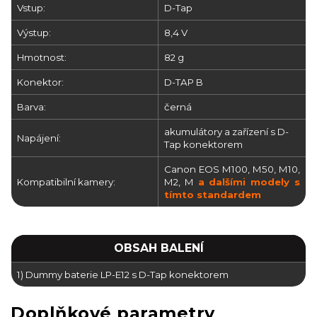
Vstup:
D-Tap
Výstup:
8,4 V
Hmotnost:
82 g
Konektor:
D-TAP B
Barva:
černá
akumulátory a zařízení s D-
Napájení:
Tap konektorem
Canon EOS M100, M50, M10,
Kompatibilní kamery:
M2, M
a dalšími modely s
tímto standardem
OBSAH BALENÍ
1) Dummy baterie LP-E12 s D-Tap konektorem
Doplňkové parametry