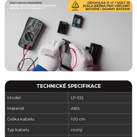
TECHNICKÉ SPECIFIKACE
Model:
LP-E12
Materiál:
ABS
Délka kabelu:
100 cm
Typ kabelu:
rovný