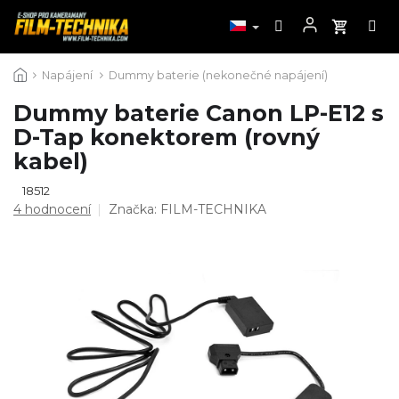
Přejít
Napájení
Dummy baterie (nekonečné napájení)
na
obsah
Dummy baterie Canon LP-E12 s
D-Tap konektorem (rovný
kabel)
18512
Průměrné
4 hodnocení
Značka:
FILM-TECHNIKA
hodnocení
produktu
je
5,0
z
5
hvězdiček.