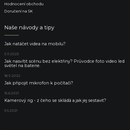
Hodnocení obchodu
Doručení na SK
Naše návody a tipy
Jak natáčet videa na mobilu?
5.11.2023
Jak nasvítit scénu bez elektřiny? Průvodce foto video led
světel na baterie.
18.9.2022
Jak připojit mikrofon k počítači?
15.6.2021
Kamerový rig - z čeho se skládá a jak jej sestavit?
5.5.2021