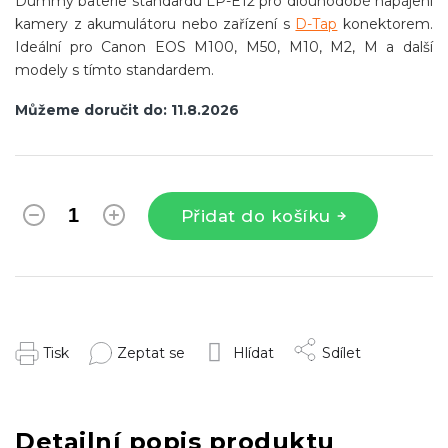
Dummy baterie standardu LP-E12 pro dlouhodobé napájení
kamery z akumulátoru nebo zařízení s
D-Tap
konektorem.
Ideální pro Canon EOS M100, M50, M10, M2, M a další
modely s tímto standardem.
Můžeme doručit do:
11.8.2026
Přidat do košíku
Tisk
Zeptat se
Hlídat
Sdílet
Detailní popis produktu