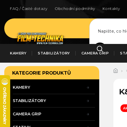
Přejít
na
FAQ / Časté dotazy
Obchodní podmínky
Kontakty
obsah
HLEDAT
KAMERY
STABILIZÁTORY
CAMERA GRIP
ST
P
Přeskočit
KATEGORIE PRODUKTŮ
kategorie
o
s
t
KAMERY
K
r
a
STABILIZÁTORY
n
A
n
CAMERA GRIP
í
p