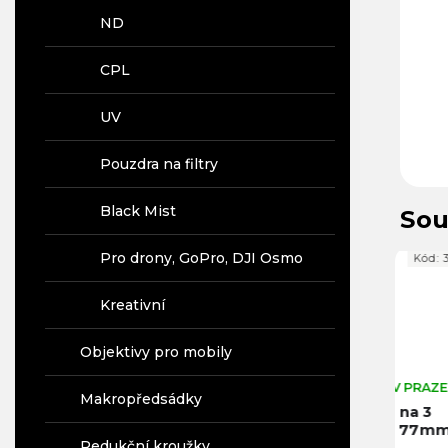
ND
CPL
UV
Pouzdra na filtry
Black Mist
Sou
Pro drony, GoPro, DJI Osmo
43
Kód:
10463
Kód:
33126
Kreativní
Objektivy pro mobily
SKLADEM V PRAZE
SKLADEM V PRAZE
SKL
Makropředsádky
9v1 čistící sada
Pouzdro na 3
Set
pro objektivy
filtry (do 77mm)
red
Redukční kroužky