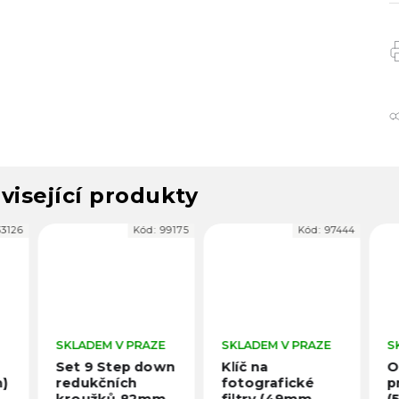
visející produkty
Kód:
99175
Kód:
97444
Kó
ADEM V PRAZE
SKLADEM V PRAZE
SKLADEM V PR
 9 Step down
Klíč na
Odklápěcí dr
ukčních
fotografické
pro ND filtry