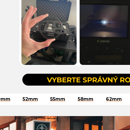
9mm
52mm
55mm
58mm
62mm