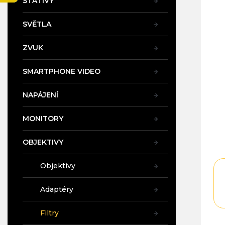
STATIVY
a
n
SVĚTLA
e
l
ZVUK
SMARTPHONE VIDEO
NAPÁJENÍ
MONITORY
OBJEKTIVY
Objektivy
Adaptéry
Filtry