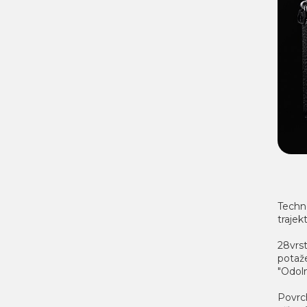
Techno
trajek
28vrst
potaž
"Odoln
Povrch