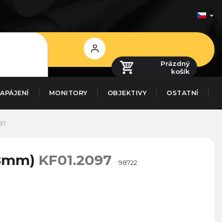
Přihlášení
Prázdný
košík
APÁJENÍ
MONITORY
OBJEKTIVY
OSTATNÍ
97
(58mm)
KF01.2097
98722