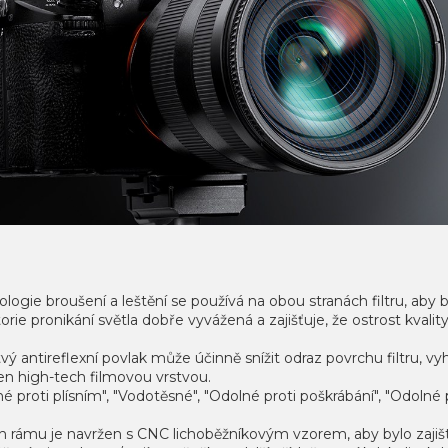
logie broušení a leštění se používá na obou stranách filtru, aby by
torie pronikání světla dobře vyvážená a zajišťuje, že ostrost kval
vý antireflexní povlak může účinně snížit odraz povrchu filtru, 
en high-tech filmovou vrstvou.
é proti plísním", "Vodotěsné", "Odolné proti poškrábání", "Odolné
 rámu je navržen s CNC lichoběžníkovým vzorem, aby bylo zajišt