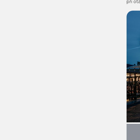
při ot