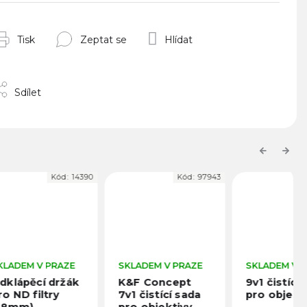
Tisk
Zeptat se
Hlídat
Sdílet
Previous
Next
d:
14390
Kód:
97943
Kód:
10463
AZE
SKLADEM V PRAZE
SKLADEM V PRAZE
žák
K&F Concept
9v1 čistící sada
7v1 čistící sada
pro objektivy