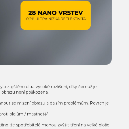
lo zajištěno ultra vysoké rozlišení, díky čemuž je
ity obrazu není poškozena.
vyhnout se mlžení obrazu a dalším problémům. Povrch je
 proti olejům / mastnotě"
ěno, že spotřebitelé mohou zvýšit tření na velké ploše