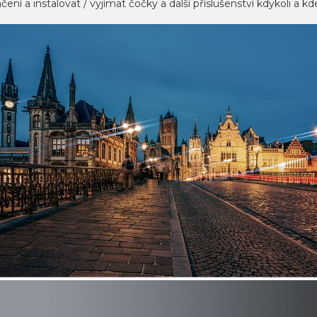
áčení a instalovat / vyjímat čočky a další příslušenství kdykoli a kd