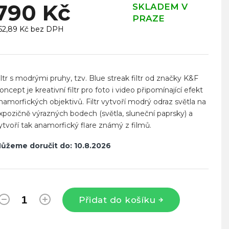
790 Kč
SKLADEM V
PRAZE
52,89 Kč bez DPH
ěrná
ena:
iltr s modrými pruhy, tzv. Blue streak filtr od značky K&F
oncept je kreativní filtr pro foto i video připomínající efekt
namorfických objektivů. Filtr vytvoří modrý odraz světla na
xpozičně výrazných bodech (světla, sluneční paprsky) a
ytvoří tak anamorfický flare známý z filmů.
ůžeme doručit do:
10.8.2026
Přidat do košíku