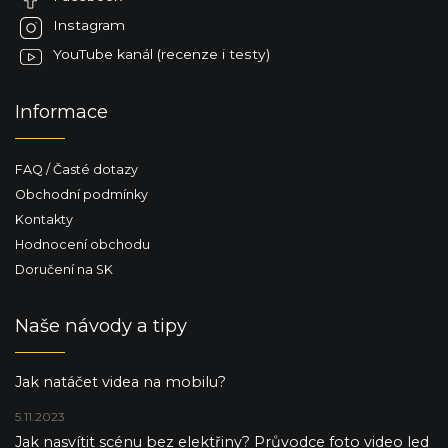
í
Instagram
YouTube kanál (recenze i testy)
Informace
FAQ / Časté dotazy
Obchodní podmínky
Kontakty
Hodnocení obchodu
Doručení na SK
Naše návody a tipy
Jak natáčet videa na mobilu?
5.11.2023
Jak nasvítit scénu bez elektřiny? Průvodce foto video led