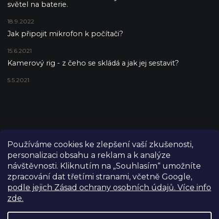
světel na baterie.
18.9.2022
Jak připojit mikrofon k počítači?
15.6.2021
Kamerový rig - z čeho se skládá a jak jej sestavit?
5.5.2021
Používáme cookies ke zlepšení vaší zkušenosti,
personalizaci obsahu a reklam a k analýze
návštěvnosti. Kliknutím na „Souhlasím“ umožníte
zpracování dat třetími stranami, včetně Google,
podle jejich Zásad ochrany osobních údajů. Více info
zde.
Copyright 2026
FILM-TECHNIKA
. Všechna práva vyhrazena.
Upravit nastavení cookies