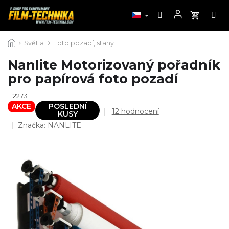
Přejít
Světla
Foto pozadí, stany
na
obsah
Nanlite Motorizovaný pořadník
pro papírová foto pozadí
22731
AKCE
POSLEDNÍ
Průměrné
12 hodnocení
KUSY
hodnocení
Značka:
NANLITE
produktu
je
4,7
z
5
hvězdiček.