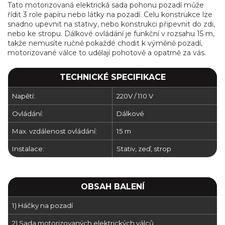
Tato motorizovaná elektrická sada pohonu pozadí může
řídit 3 role papíru nebo látky na pozadí.
Celu konstrukce lze
snadno upevnit na stativy, nebo konstrukci připevnit do zdi,
nebo ke stropu. Dálkové ovládání je funkční v rozsahu 15 m,
takže nemusíte ručně pokaždé chodit k výměně pozadí,
motorizované válce to udělají pohotově a opatrně za vás.
TECHNICKÉ SPECIFIKACE
Napětí:
220V / 110 V
Ovládání:
Dálkové
Max. vzdálenost ovládání:
15 m
Instalace:
Stativ, zeď, strop
OBSAH BALENÍ
1) Háčky na pozadí
2) Sada motorizovaných elektrických válců