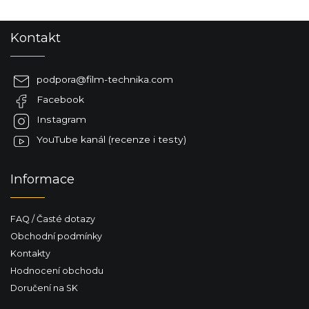
Z
Kontakt
á
p
a
podpora
@
film-technika.com
t
Facebook
í
Instagram
YouTube kanál (recenze i testy)
Informace
FAQ / Časté dotazy
Obchodní podmínky
Kontakty
Hodnocení obchodu
Doručení na SK