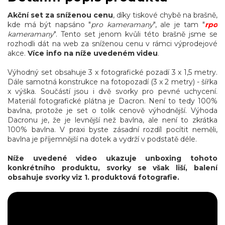
Akční set za sníženou cenu
, díky tiskové chybě na brašně,
kde má být napsáno "
pro kameramany
", ale je tam "
rpo
kameramany
". Tento set jenom kvůli této brašně jsme se
rozhodli dát na web za sníženou cenu v rámci výprodejové
akce.
Více info na níže uvedeném videu
.
Výhodný set obsahuje 3 x fotografické pozadí 3 x 1,5 metry.
Dále samotná konstrukce na fotopozadí (3 x 2 metry) - šířka
x výška. Součástí jsou i dvě svorky pro pevné uchycení.
Materiál fotografické plátna je Dacron. Není to tedy 100%
bavlna, protože je set o tolik cenově výhodnější. Výhoda
Dacronu je, že je levnější než bavlna, ale není to zkrátka
100% bavlna. V praxi byste zásadní rozdíl pocítit neměli,
bavlna je příjemnější na dotek a vydrží v podstatě déle.
Níže uvedené video ukazuje unboxing tohoto
konkrétního produktu, svorky se však liší, balení
obsahuje svorky viz 1. produktová fotografie.