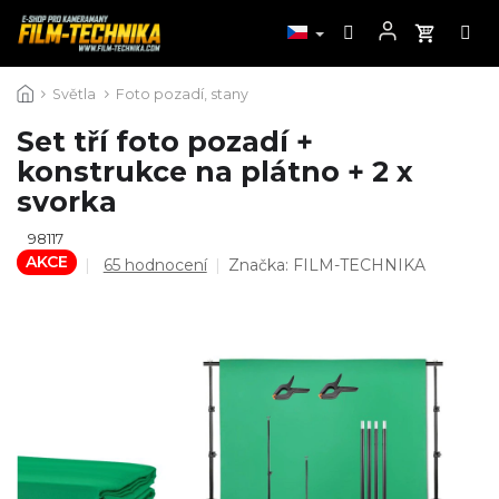
Přejít
Světla
Foto pozadí, stany
na
obsah
Set tří foto pozadí +
konstrukce na plátno + 2 x
svorka
98117
AKCE
Průměrné
65 hodnocení
Značka:
FILM-TECHNIKA
hodnocení
produktu
je
4,5
z
5
hvězdiček.