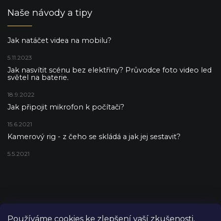
Naše návody a tipy
Jak natáčet videa na mobilu?
5.11.2023
Jak nasvítit scénu bez elektřiny? Průvodce foto video led
světel na baterie.
18.9.2022
Jak připojit mikrofon k počítači?
15.6.2021
Kamerový rig - z čeho se skládá a jak jej sestavit?
5.5.2021
Používáme cookies ke zlepšení vaší zkušenosti,