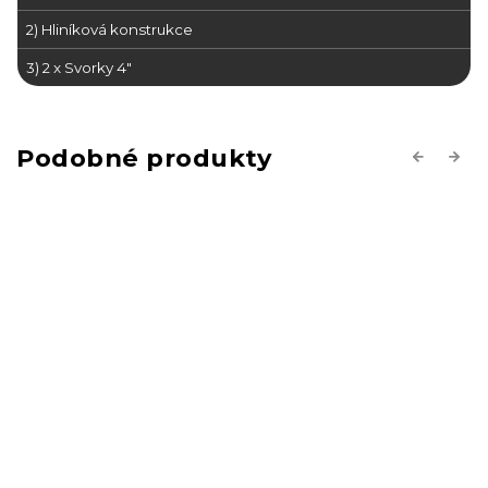
2) Hliníková konstrukce
3) 2 x Svorky 4"
Previous
Next