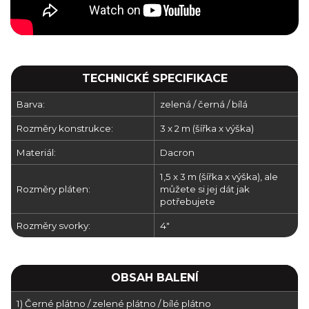
TECHNICKÉ SPECIFIKACE
Barva:
zelená / černá / bílá
Rozměry konstrukce:
3 x 2 m (šířka x výška)
Materiál:
Dacron
1,5 x 3 m (šířka x výška), ale
Rozměry pláten:
můžete si jej dát jak
potřebujete
Rozměry svorky:
4"
OBSAH BALENÍ
1) Černé plátno / zelené plátno / bílé plátno