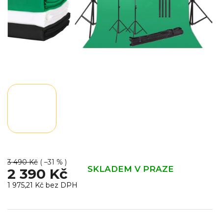
3 490 Kč
( –31 % )
SKLADEM V PRAZE
2 390 Kč
1 975,21 Kč bez DPH
Měrná
cena: