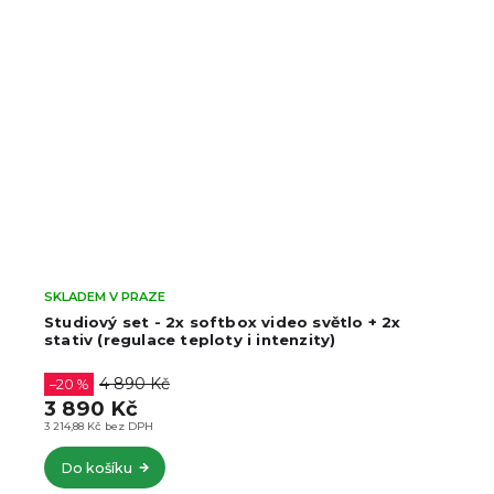
SKLADEM V PRAZE
Studiový set - 2x softbox video světlo + 2x
stativ (regulace teploty i intenzity)
4 890 Kč
–20 %
3 890 Kč
3 214,88 Kč bez DPH
Do košíku