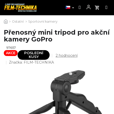
Přejít
Ostatní
Sportovní kamery
na
obsah
Přenosný mini tripod pro akční
kamery GoPro
97657
AKCE
POSLEDNÍ
Průměrné
2 hodnocení
KUSY
hodnocení
Značka:
FILM-TECHNIKA
produktu
je
5,0
z
5
hvězdiček.