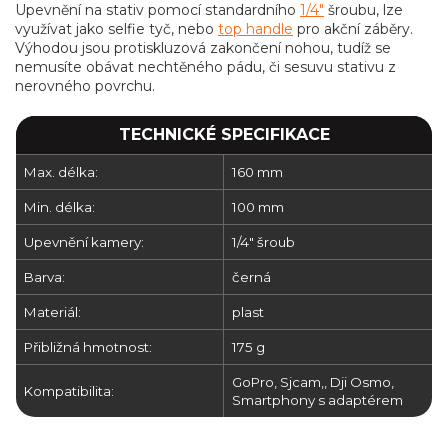
Upevnění na stativ pomocí standardního
1/4"
šroubu, lze
využívat jako selfie tyč, nebo
top handle
pro akční záběry.
Výhodou jsou protiskluzová zakončení nohou, tudíž se
nemusíte obávat nechtěného pádu, či sesuvu stativu z
nerovného povrchu.
TECHNICKÉ SPECIFIKACE
Max. délka:
160 mm
Min. délka:
100 mm
Upevnění kamery:
1/4" šroub
Barva:
černá
Materiál:
plast
Přibližná hmotnost:
175 g
GoPro, Sjcam,, Dji Osmo,
Kompatibilita:
Smartphony s adaptérem