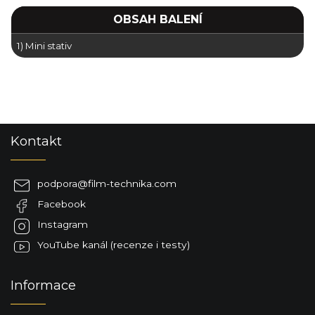
OBSAH BALENÍ
1) Mini stativ
Z
Kontakt
á
p
a
podpora
@
film-technika.com
t
Facebook
í
Instagram
YouTube kanál (recenze i testy)
Informace