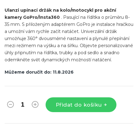
Ulanzi upínací držák na kolo/motocykl pro akční
kamery GoPro/Insta360
. Pasující na řídítka o průměru 8-
35 mm. S přiloženým adaptérem GoPro je instalace hračkou
a umožní vám rychle začít natáčet. Univerzální držák
umožňuje 360° dvousměrné nastavení a plynulé přepínání
mezi režimem na výšku a na šířku. Objevte personalizované
úhly připnutím na řídítka, trubky a pod sedlo a snadno
odemkněte svět dynamických možností natáčení.
Můžeme doručit do:
11.8.2026
Přidat do košíku