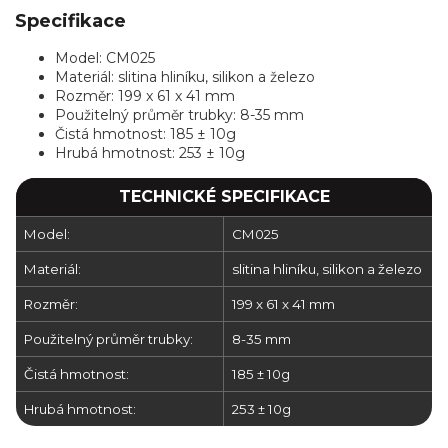
Specifikace
Model: CM025
Materiál: slitina hliníku, silikon a železo
Rozměr: 199 x 61 x 41 mm
Použitelný průměr trubky: 8-35 mm
Čistá hmotnost: 185 ± 10g
Hrubá hmotnost: 253 ± 10g
TECHNICKÉ SPECIFIKACE
Model:
CM025
Materiál:
slitina hliníku, silikon a železo
Rozměr:
199 x 61 x 41 mm
Použitelný průměr trubky:
8-35 mm
Čistá hmotnost:
185 ± 10g
Hrubá hmotnost:
253 ± 10g