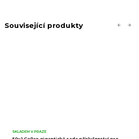
Související produkty
Previous
Next
SKLADEM V PRAZE
50v1 GoPro gigantická sada příslušenství pro