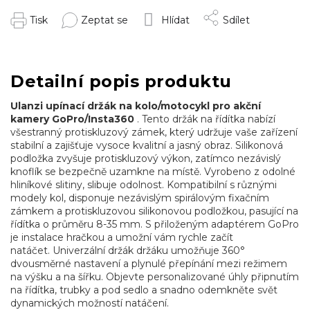
Tisk
Zeptat se
Hlídat
Sdílet
Detailní popis produktu
Ulanzi upínací držák na kolo/motocykl pro akční
kamery GoPro/Insta360
.
Tento držák na řídítka nabízí
všestranný protiskluzový zámek, který udržuje vaše zařízení
stabilní a zajišťuje vysoce kvalitní a jasný obraz.
Silikonová
podložka zvyšuje protiskluzový výkon, zatímco nezávislý
knoflík se bezpečně uzamkne na místě.
Vyrobeno z odolné
hliníkové slitiny, slibuje odolnost.
Kompatibilní s různými
modely kol, disponuje nezávislým spirálovým fixačním
zámkem a protiskluzovou silikonovou podložkou, pasující na
řídítka o průměru 8-35 mm.
S přiloženým adaptérem GoPro
je instalace hračkou a umožní vám rychle začít
natáčet.
Univerzální držák držáku umožňuje 360°
dvousměrné nastavení a plynulé přepínání mezi režimem
na výšku a na šířku.
Objevte personalizované úhly připnutím
na řídítka, trubky a pod sedlo a snadno odemkněte svět
dynamických možností natáčení.