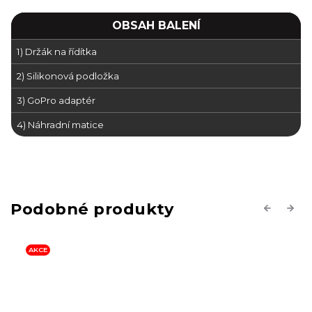
OBSAH BALENÍ
1) Držák na řídítka
2) Silikonová podložka
3) GoPro adaptér
4) Náhradní matice
Previous
Next
AKCE