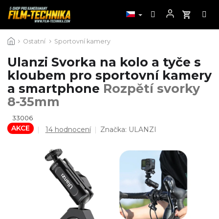
Přejít
Ostatní
Sportovní kamery
na
obsah
Ulanzi Svorka na kolo a tyče s
kloubem pro sportovní kamery
a smartphone
Rozpětí svorky
8-35mm
33006
AKCE
Průměrné
14 hodnocení
Značka:
ULANZI
hodnocení
produktu
je
4,6
z
5
hvězdiček.