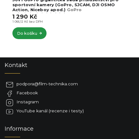
sportovní kamery (GoPro, SJCAM, DJI OSMO
Action, Niceboy apod.)
GoPro
13/12/11/10/9/8/7/6/5/4/3
1 290 Kč
1 066,12 Kč bez DPH
Do košíku
Z
Kontakt
á
p
a
podpora
@
film-technika.com
t
Facebook
í
Instagram
YouTube kanál (recenze i testy)
Informace