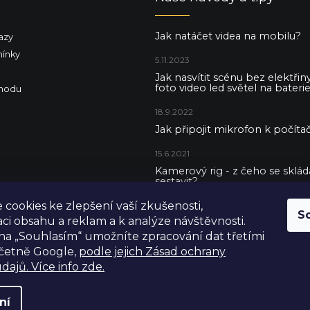
Jak natáčet videa na mobilu?
azy
ínky
5.11.2023
Jak nasvítit scénu bez elektři
foto video led světel na baterie
hodu
18.9.2022
Jak připojit mikrofon k počítač
15.6.2021
Kamerový rig - z čeho se skládá 
sestavit?
cookies ke zlepšení vaší zkušenosti,
5.5.2021
S
aci obsahu a reklam a k analýze návštěvnosti.
na „Souhlasím“ umožníte zpracování dat třetími
včetně Google,
podle jejich Zásad ochrany
dajů. Více info zde.
ní