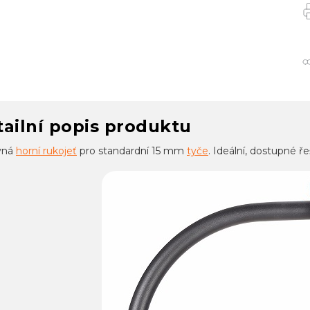
ailní popis produktu
vná
horní rukojeť
pro standardní 15 mm
tyče
. Ideální, dostupné ř