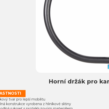
Horní držák pro ka
ASTNOSTI
kový tvar pro lepší mobilitu
lná konstrukce vyrobena z hliníkové slitiny
hodlná rukojeť s protiskluzovým materiálem