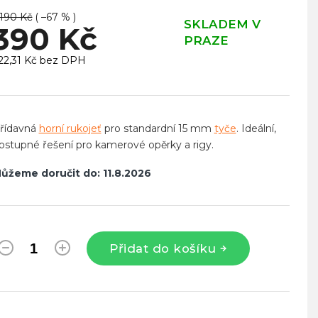
 190 Kč
( –67 % )
SKLADEM V
390 Kč
PRAZE
22,31 Kč bez DPH
ěrná
ena:
řídavná
horní rukojeť
pro standardní 15 mm
tyče
. Ideální,
ostupné řešení pro kamerové opěrky a rigy.
ůžeme doručit do:
11.8.2026
Přidat do košíku