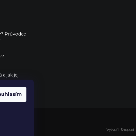
ny? Průvodce
.
i?
a jak jej
ouhlasím
Vytvořil Shoptet