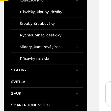
CAMERA RIG
a
n
Hlavičky, klouby, držáky
e
l
Šrouby, šroubováky
Rychloupínací destičky
Slidery, kamerová jízda
Přísavky na sklo
STATIVY
SVĚTLA
ZVUK
SMARTPHONE VIDEO