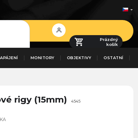
Přihlášení
Prázdný
košík
APÁJENÍ
MONITORY
OBJEKTIVY
OSTATNÍ
ové rigy (15mm)
4545
IKA