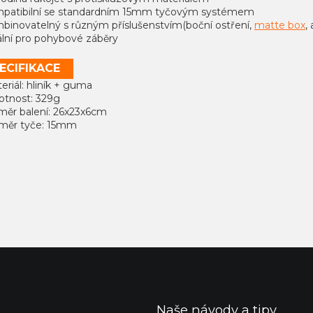
mpatibilní se standardním 15mm tyčovým systémem
mbinovatelný s různým příslušenstvím(boční ostření,
matte box
, 
eální pro pohybové záběry
ECIFIKACE
eriál: hliník + guma
otnost: 329g
změr balení: 26x23x6cm
ůměr tyče: 15mm
Naše návody a tipy