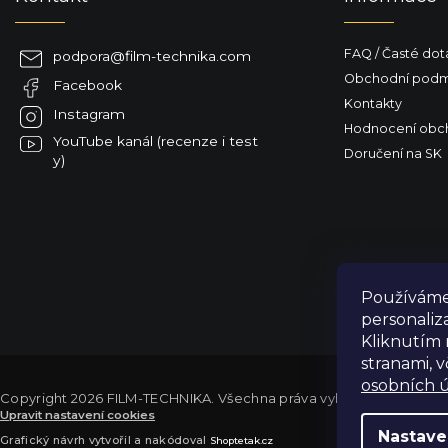
t
í
FAQ / Časté dot
podpora
@
film-technika.com
Obchodní podm
Facebook
Kontakty
Instagram
Hodnocení obc
YouTube kanál (recenze i test
Doručení na SK
y)
Používáme 
personaliz
Kliknutím 
stranami, 
osobních ú
Copyright 2026
FILM-TECHNIKA
. Všechna práva vyhrazena.
Upravit nastavení cookies
Výdejní sklad Praha: PO–PÁ 8:00–16:00. Při objednání a úhradě lze
Nastave
Grafický návrh vytvořil a nakódoval
Shoptetak.cz