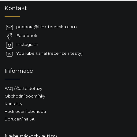
Z
Kontakt
á
p
a
podpora
@
film-technika.com
t
Facebook
í
Instagram
YouTube kanál (recenze i testy)
Informace
FAQ / Časté dotazy
Obchodní podmínky
Kontakty
Hodnocení obchodu
Doručení na SK
Naše návody a tipy