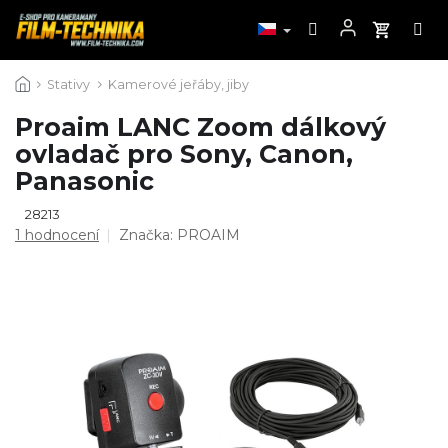
Přejít
Stativy
Kamerové jeřáby, jiby
na
obsah
Proaim LANC Zoom dálkový
ovladač pro Sony, Canon,
Panasonic
28213
Průměrné
1 hodnocení
Značka:
PROAIM
hodnocení
produktu
je
5,0
z
5
hvězdiček.