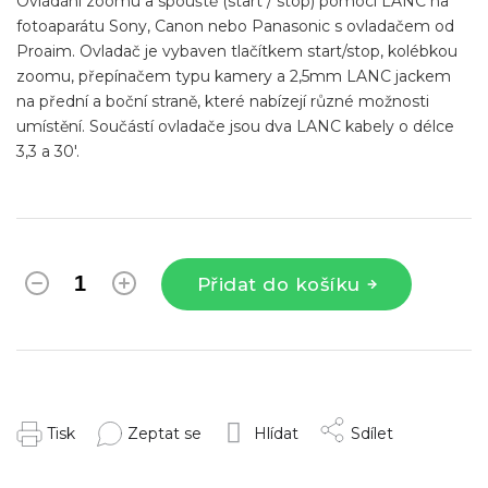
Ovládání zoomu a spouště (start / stop) pomocí LANC na
fotoaparátu Sony, Canon nebo Panasonic s ovladačem od
Proaim. Ovladač je vybaven tlačítkem start/stop, kolébkou
zoomu, přepínačem typu kamery a 2,5mm LANC jackem
na přední a boční straně, které nabízejí různé možnosti
umístění. Součástí ovladače jsou dva LANC kabely o délce
3,3 a 30'.
Přidat do košíku
Tisk
Zeptat se
Hlídat
Sdílet