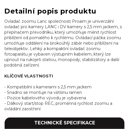
Detailní popis produktu
Ovladač zoomu Lanc společnosti Proaim je univerzální
ovladač pro kamery LANC i DV kamery s 2,5 mm jackem, s
přepínačem převodníku, který umožňuje měnit rychlost
přiblížení od pomalého k rychlému. Ovládací páčka zoomu
umožňuje oddálení na širokoúhlý záběr nebo přiblížení na
teleobjektiv. Lehký a kompaktní ovladač zoomu
fotoaparátu je vybaven výstupním kabelem, který lze
upnout na rukojeti stativu, monopody, stabilizátory a další
podobná zařízení.
KLÍČOVÉ VLASTNOSTI
- Kompatibilní s kamerami s 2,5 mm jackem
- Snadno se montuje na většinu ramen
- Pozice kabelového vývodu je vybavena
- Dálkový start/stop REC, proměnná rychlost zoomu a
ovládání zaostření
TECHNICKÉ SPECIFIKACE