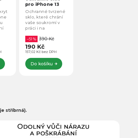
pro iPhone 13
kryt
Ochranné tvrzené
one
sklo, které chrání
ou
vaše soukromí v
ní
práci i na
kryt
veřejnosti.
390 Kč
kteří
Kompatibilní s
–51 %
ěžké,
Apple iPhone 13.
190 Kč
H
157,02 Kč bez DPH
Do košíku
je stříbrná).