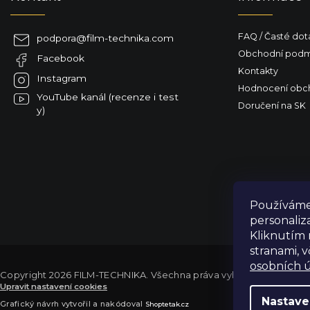
t
í
FAQ / Časté dot
podpora
@
film-technika.com
Obchodní podm
Facebook
Kontakty
Instagram
Hodnocení obc
YouTube kanál (recenze i test
Doručení na SK
y)
Používáme 
personaliz
Kliknutím 
stranami, 
osobních ú
Copyright 2026
FILM-TECHNIKA
. Všechna práva vyhrazena.
Upravit nastavení cookies
Výdejní sklad Praha: PO–PÁ 8:00–16:00. Při objednání a úhradě lze
Nastave
Grafický návrh vytvořil a nakódoval
Shoptetak.cz