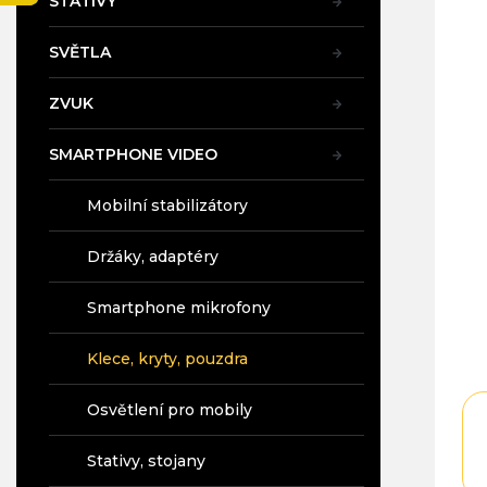
STATIVY
a
pro
n
je
SVĚTLA
4,7
e
z
l
5
ZVUK
hvě
SMARTPHONE VIDEO
Mobilní stabilizátory
Držáky, adaptéry
Smartphone mikrofony
Klece, kryty, pouzdra
Osvětlení pro mobily
Stativy, stojany