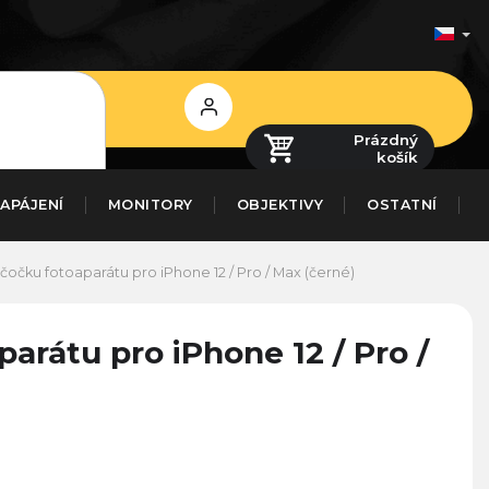
Přihlášení
Prázdný
košík
APÁJENÍ
MONITORY
OBJEKTIVY
OSTATNÍ
očku fotoaparátu pro iPhone 12 / Pro / Max (černé)
arátu pro iPhone 12 / Pro /