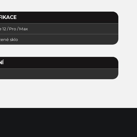
FIKACE
 12 / Pro / Max
zené sklo
NÍ