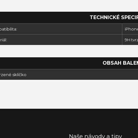
TECHNICKÉ SPECI
tibilita:
iPhone
iál:
9H tvr
OBSAH BALE
vrzené sklíčko
Naše návody a tipy