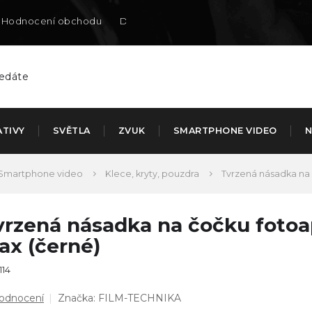
Hodnocení obchodu
Doručení na SK
ATIVY
SVĚTLA
ZVUK
SMARTPHONE VIDEO
N
Smartphone video
Klece, kryty, pouzdra
Tvrzená násadka na č
vrzená násadka na čočku fotoap
ax (černé)
114
ůměrné
hodnocení
Značka:
FILM-TECHNIKA
dnocení