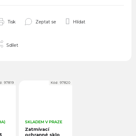
Tisk
Zeptat se
Hlídat
Sdílet
d:
97819
Kód:
97820
HA)
SKLADEM V PRAZE
t
Zatmívací
3
ochranné sklo