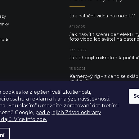
Jak natáčet videa na mobilu?
azy
ínky
5.11.2023
Jak nasvítit scénu bez elektři
foto video led světel na baterie
hodu
18.9.2022
Jak připojit mikrofon k počítač
15.6.2021
Kamerový rig - z čeho se skládá 
sestavit?
cookies ke zlepšení vaší zkušenosti,
5.5.2021
S
aci obsahu a reklam a k analýze návštěvnosti.
na „Souhlasím“ umožníte zpracování dat třetími
včetně Google,
podle jejich Zásad ochrany
dajů. Více info zde.
ní