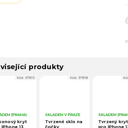
visející produkty
Kód:
97815
Kód:
97818
Kó
ADEM (PRAHA)
SKLADEM V PRAZE
SKLADEM (PRA
ikonový kryt
Tvrzené sklo na
Tvrzený kry
 iPhone 13
čočky
pro iPhone 1