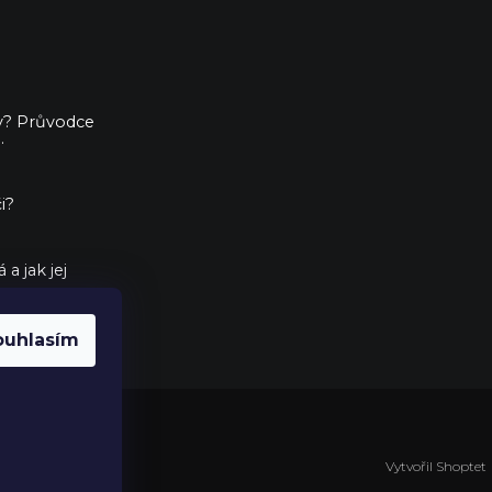
ny? Průvodce
.
i?
a jak jej
ouhlasím
Vytvořil Shoptet