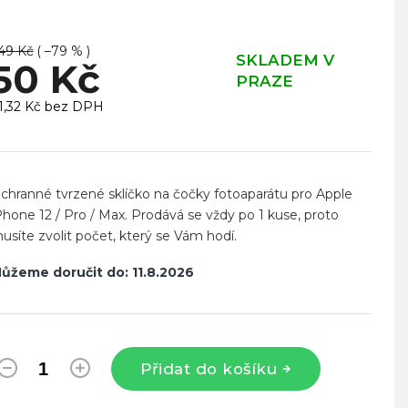
49 Kč
( –79 % )
SKLADEM V
50 Kč
PRAZE
1,32 Kč bez DPH
ěrná
ena:
chranné tvrzené sklíčko na čočky fotoaparátu pro Apple
Phone 12 / Pro / Max. Prodává se vždy po 1 kuse, proto
usíte zvolit počet, který se Vám hodí.
ůžeme doručit do:
11.8.2026
Přidat do košíku