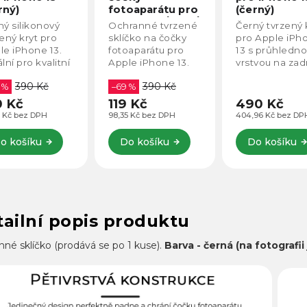
rný)
fotoaparátu pro
(černý)
iPhone 13 / Pro /
ný silikonový
Ochranné tvrzené
Černý tvrzený 
Pro Max
ený kryt pro
sklíčko na čočky
pro Apple iPh
le iPhone 13.
fotoaparátu pro
13 s průhledn
lní pro kvalitní
Apple iPhone 13.
vrstvou na zad
ranu, bez
Kompatibilní s
straně. Skvělý 
390 Kč
390 Kč
osti nosit
 %
celou řadou
–69 %
pro uživatele, 
ý mobilní kryt.
iPhone 13.
neradi tahají t
0 Kč
119 Kč
490 Kč
ře padne do
tlusté kryty.
7 Kč bez DPH
98,35 Kč bez DPH
404,96 Kč bez DP
.
o košíku
Do košíku
Do košíku
ailní popis produktu
né sklíčko (prodává se po 1 kuse).
Barva - černá (na fotografii 