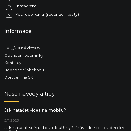
k
Instagram
y
YouTube kanál (recenze i testy)
v
ý
p
Informace
i
s
u
FAQ / Časté dotazy
Obchodní podmínky
Kontakty
Hodnocení obchodu
Doručení na SK
Naše návody a tipy
Jak natáčet videa na mobilu?
5.11.2023
Jak nasvítit scénu bez elektřiny? Průvodce foto video led