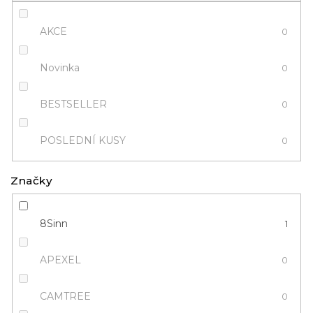
ů
AKCE
0
Novinka
0
BESTSELLER
0
POSLEDNÍ KUSY
0
Značky
8Sinn
1
APEXEL
0
CAMTREE
0