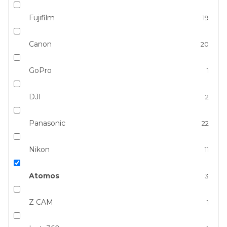
Fujifilm
19
Canon
20
GoPro
1
DJI
2
Panasonic
22
Nikon
11
Atomos
3
Z CAM
1