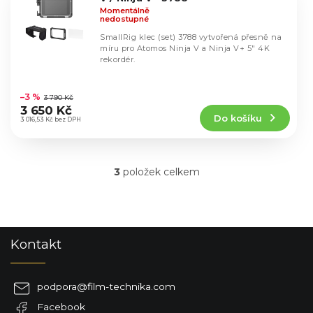
Momentálně
nedostupné
SmallRig klec (set) 3788 vytvořená přesně na
míru pro Atomos Ninja V a Ninja V+ 5" 4K
rekordér.
Průměrné
hodnocení
–3 %
3 790 Kč
produktu
3 650 Kč
Do košíku
je
3 016,53 Kč bez DPH
5,0
z
5
3
položek celkem
hvězdiček.
O
v
l
á
d
Z
Kontakt
a
á
c
p
í
a
p
podpora
@
film-technika.com
t
r
Facebook
í
v