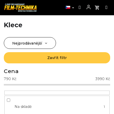
Klece
Přejít
na
obsah
Nejprodávanější
Ř
a
Nejlevnější
z
Zavřít filtr
Nejdražší
e
n
Abecedně
Cena
í
790
Kč
3990
Kč
p
r
o
d
u
Na skladě
1
k
t