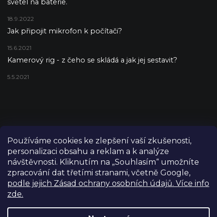
světel na baterie.
18.9.2022
Jak připojit mikrofon k počítači?
15.6.2021
Kamerový rig - z čeho se skládá a jak jej sestavit?
5.5.2021
Používáme cookies ke zlepšení vaší zkušenosti,
personalizaci obsahu a reklam a k analýze
návštěvnosti. Kliknutím na „Souhlasím“ umožníte
zpracování dat třetími stranami, včetně Google,
podle jejich Zásad ochrany osobních údajů. Více info
zde.
Copyright 2026
FILM-TECHNIKA
. Všechna práva vyhrazena.
Upravit nastavení cookies