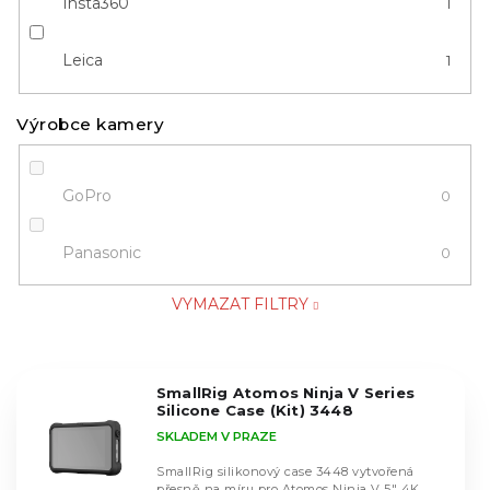
Insta360
1
Leica
1
Výrobce kamery
GoPro
0
Panasonic
0
VYMAZAT FILTRY
V
SmallRig Atomos Ninja V Series
ý
Silicone Case (Kit) 3448
p
SKLADEM V PRAZE
i
s
SmallRig silikonový case 3448 vytvořená
přesně na míru pro Atomos Ninja V 5" 4K