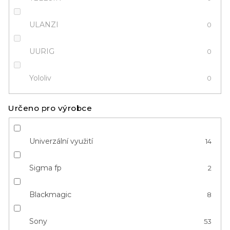
ULANZI
0
UURIG
0
Yololiv
0
Určeno pro výrobce
Univerzální využití
14
Sigma fp
2
Blackmagic
8
Sony
53