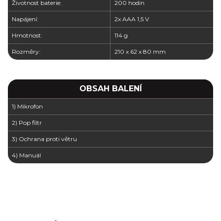
Životnost baterie:
200 hodin
Napájení:
2x AAA 1,5 V
Hmotnost:
114 g
Rozměry:
210 x 62 x 80 mm
OBSAH BALENÍ
1) Mikrofon
2) Pop filtr
3) Ochrana proti větru
4) Manuál