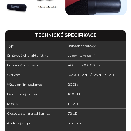
TECHNICKÉ SPECIFIKACE
Typ:
kondenzátorový
Směrová charakteristika:
super-kardiodní
Frekvenční rozsah:
40 Hz - 20.000 Hz
Citlivost:
-33 dB ±2 dB / -23 dB ±2 dB
Výstupní impedance:
200Ω
Dynamický rozsah:
100 dB
Max. SPL:
114 dB
Odstup signálu od šumu:
78 dB
Audio výstup:
3,5 mm