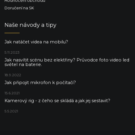
Hodnocení obchodu
Doručení na SK
Naše návody a tipy
Jak natáčet videa na mobilu?
5.11.2023
Jak nasvítit scénu bez elektřiny? Průvodce foto video led
světel na baterie.
18.9.2022
Jak připojit mikrofon k počítači?
15.6.2021
Kamerový rig - z čeho se skládá a jak jej sestavit?
5.5.2021