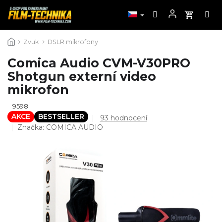
Přejít
Zvuk
DSLR mikrofony
na
obsah
Comica Audio CVM-V30PRO
Shotgun externí video
mikrofon
9598
AKCE
BESTSELLER
Průměrné
93 hodnocení
hodnocení
Značka:
COMICA AUDIO
produktu
je
4,6
z
5
hvězdiček.