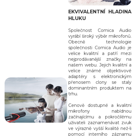
EKVIVALENTNÍ HLADINA
HLUKU
Společnost Comica Audio
vyrábí široký výběr mikrofonů.
Obecně technologie
společnosti Comica Audio je
velice kvalitní a patří mezi
nejprodávanější značky na
našem webu. Jejich kvalitní a
velice známé objektivové
adaptéry s elektronickým
přenosem clony se staly
dominantním produktem na
trhu.
Cenově dostupné a kvalitní
mikrofony nabídnou
začínajícímu a pokročilému
uživateli zaznamenávat zvuk
ve výrazně vyšší kvalitě než-li
pomocí interního záznamu