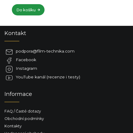
Do košíku
Z
Kontakt
á
p
a
podpora
@
film-technika.com
t
Facebook
í
Instagram
YouTube kanál (recenze i testy)
Informace
FAQ / Časté dotazy
Obchodní podmínky
Kontakty