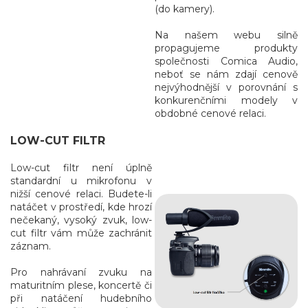
(do kamery).
Na našem webu silně
propagujeme produkty
společnosti Comica Audio,
neboť se nám zdají cenově
nejvýhodnější v porovnání s
konkurenčními modely v
obdobné cenové relaci.
LOW-CUT FILTR
Low-cut filtr není úplně
standardní u mikrofonu v
nižší cenové relaci. Budete-li
natáčet v prostředí, kde hrozí
nečekaný, vysoký zvuk, low-
cut filtr vám může zachránit
záznam.
Pro nahrávaní zvuku na
maturitním plese, koncertě či
při natáčení hudebního