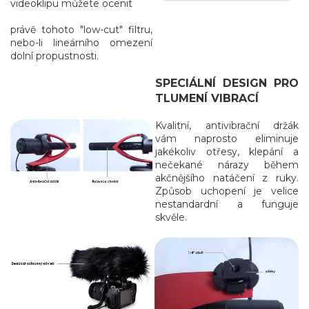
videoklipu můžete ocenit
právě tohoto "low-cut" filtru,
nebo-li lineárního omezení
dolní propustnosti.
SPECIÁLNÍ DESIGN PRO
TLUMENÍ VIBRACÍ
Kvalitní, antivibrační držák
vám naprosto eliminuje
jakékoliv otřesy, klepání a
nečekané nárazy během
akčnějšího natáčení z ruky.
Způsob uchopení je velice
nestandardní a funguje
skvěle.