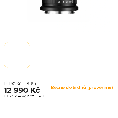
14 190 Kč
( –8 % )
Běžně do 5 dnů (prověříme)
12 990 Kč
10 735,54 Kč bez DPH
Měrná
cena: