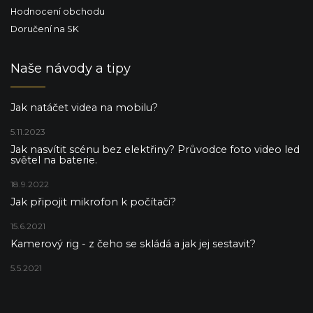
Hodnocení obchodu
Doručení na SK
Naše návody a tipy
Jak natáčet videa na mobilu?
5.11.2023
Jak nasvítit scénu bez elektřiny? Průvodce foto video led
světel na baterie.
18.9.2022
Jak připojit mikrofon k počítači?
15.6.2021
Kamerový rig - z čeho se skládá a jak jej sestavit?
5.5.2021