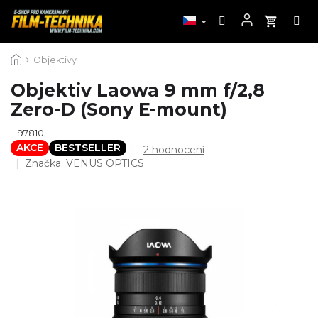
Přejít
Objektivy
na
obsah
Objektiv Laowa 9 mm f/2,8
Zero-D (Sony E-mount)
97810
AKCE
BESTSELLER
Průměrné
2 hodnocení
hodnocení
Značka:
VENUS OPTICS
produktu
je
5,0
z
5
hvězdiček.