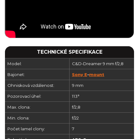
TECHNICKÉ SPECIFIKACE
Model:
C&D-Dreamer 9 mm f/2,8
Bajonet:
Sony E
-
mount
Ohnisková vzdálenost:
9 mm
Pozorovací úhel:
113°
Max. clona:
f/2,8
Min. clona:
f/22
Počet lamel clony:
7