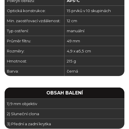
Pokrytí obrazu:
APS-C
Optická konstrukce:
15 prvků v 10 skupinách
Min. zaostřovací vzdálenost:
12 cm
Typ ostření:
manuální
Průměr filtru:
49 mm
Rozměry:
4,9 x ⌀5,5 cm
Hmotnost:
215 g
Barva:
černá
OBSAH BALENÍ
1) 9 mm objektiv
2) Sluneční clona
3) Přední a zadní krytka