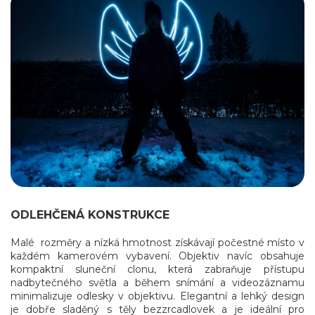
ODLEHČENÁ KONSTRUKCE
Malé rozměry a nízká hmotnost získávají počestné místo v
každém kamerovém vybavení. Objektiv navíc obsahuje
kompaktní sluneční clonu, která zabraňuje přístupu
nadbytečného světla a během snímání a videozáznamu
minimalizuje odlesky v objektivu. Elegantní a lehký design
je dobře sladěný s těly bezzrcadlovek a je ideální pro