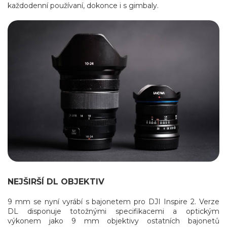
každodenní používaní, dokonce i s gimbaly.
NEJŠIRŠÍ DL OBJEKTIV
9 mm se nyní vyrábí s bajonetem pro DJI Inspire 2. Verze
DL disponuje totožnými specifikacemi a optickým
výkonem jako 9 mm objektivy ostatních bajonetů