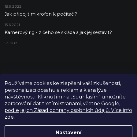
18.9.2022
Jak připojit mikrofon k počítači?
15.6.2021
Kamerový rig - z čeho se skládá a jak jej sestavit?
5.5.2021
Používáme cookies ke zlepšení vaší zkušenosti,
personalizaci obsahu a reklam a k analýze
návštěvnosti. Kliknutím na „Souhlasím“ umožníte
zpracování dat třetími stranami, včetně Google,
podle jejich Zásad ochrany osobních údajů. Více info
zde.
Copyright 2026
FILM-TECHNIKA
. Všechna práva vyhrazena.
Upravit nastavení cookies
Nastavení