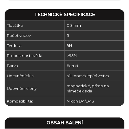
TECHNICKÉ SPECIFIKACE
Tloušťka:
0,3 mm
Počet vrstev:
5
Tvrdost:
9H
Propustnost světla:
>95%
Barva:
černá
Upevnění skla:
silikonová lepicí vrstva
magnetické, přímo na
Upevnění clony:
rámeček skla
Kompatibilita:
Nikon D4/D4S
OBSAH BALENÍ