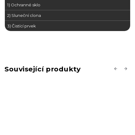
1) Ochranné sklo
2) Sluneční clona
3) Čistící prvek
Související produkty
Previous
Next