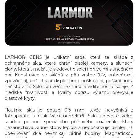
LARMOR GEN5 je unikátní sada, která se skládá z
ochranného skla, které chrání displej kamery, a sluneční
clony, která umožňuje sledovat displej i při velmi slunečném
dni. Konstrukce se skládá z pěti vrstev (UV, antireflexní,
zpevňující), což chrání displej proti poškození, poškrábání a
nečistotami. Sklo zároveň nezhoršuje viditelnost displeje. Z
hlediska trvanlivosti a kvality obrazu výrazně převyšuje
plastové kryty.
Tloušťka skla je pouze 0,3 mm, takže nevyčnívá z
fotoaparátu a nijak Vám nepřekáží. Sklo upevníte velmi
snadno pomocí speciálního přilnavého materiálu, který
nezanechává žádné stopy lepidla a nepoškozuje displej. Při
upevňovaní skla nevznikají žádné bubliny. Magnetickou