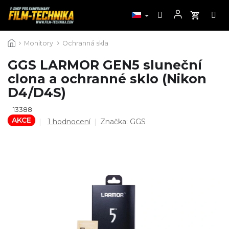
Přejít
Monitory
Ochranná skla
na
obsah
GGS LARMOR GEN5 sluneční
clona a ochranné sklo (Nikon
D4/D4S)
13388
AKCE
Průměrné
1 hodnocení
Značka:
GGS
hodnocení
produktu
je
5,0
z
5
hvězdiček.