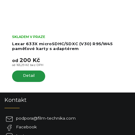
SKLADEM V PRAZE
Lexar 633X microSDHC/SDXC (V30) R95/W45
paměťové karty s adaptérem
200 Kč
od
od 165,29 Kč bez DPH
Detail
Z
Kontakt
á
p
a
podpora
@
film-technika.com
t
Facebook
í