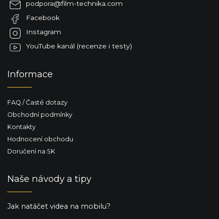
podpora
@
film-technika.com
t
Facebook
í
Instagram
YouTube kanál (recenze i testy)
Informace
FAQ / Časté dotazy
Obchodní podmínky
Kontakty
Hodnocení obchodu
Doručení na SK
Naše návody a tipy
Jak natáčet videa na mobilu?