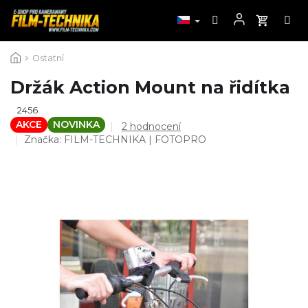
Přejít
Ostatní
na
obsah
Držák Action Mount na řidítka
2456
AKCE
NOVINKA
Průměrné
2 hodnocení
hodnocení
Značka:
FILM-TECHNIKA | FOTOPRO
produktu
je
5,0
z
5
hvězdiček.