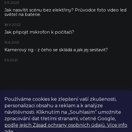
5.11.2023
Jak nasvítit scénu bez elektřiny? Průvodce foto video led
světel na baterie.
18.9.2022
Jak připojit mikrofon k počítači?
15.6.2021
Kamerový rig - z čeho se skládá a jak jej sestavit?
5.5.2021
Používáme cookies ke zlepšení vaší zkušenosti,
personalizaci obsahu a reklam a k analýze
návštěvnosti. Kliknutím na „Souhlasím“ umožníte
zpracování dat třetími stranami, včetně Google,
podle jejich Zásad ochrany osobních údajů. Více info
zde.