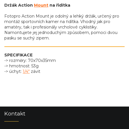
Držák Action
Mount
na řidítka
Fotopro Action Mount je odolný a lehký držák, určený pro
montáž sportovních kamer na řidítka. Vhodný jak pro
amatéry, tak i profesionály vrcholové cyklistiky.
Namontujete jej jednoduchým způsobem, pomoci dvou
pasku se suchý zipem.
SPECIFIKACE
-> rozměry: 70x70x35mm
-> hmotnost: 53g
-> úchyt:
1/4"
závit
Z
Kontakt
á
p
a