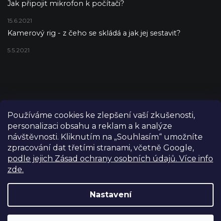
Jak připojit mikrofon k počítači?
15.6.2021
Kamerový rig - z čeho se skládá a jak jej sestavit?
5.5.2021
Používáme cookies ke zlepšení vaší zkušenosti,
personalizaci obsahu a reklam a k analýze
návštěvnosti. Kliknutím na „Souhlasím“ umožníte
zpracování dat třetími stranami, včetně Google,
podle jejich Zásad ochrany osobních údajů. Více info
zde.
Copyright 2026
FILM-TECHNIKA
. Všechna práva vyhrazena.
Upravit nastavení cookies
Nastavení
Grafický návrh vytvořil a nakódoval
Shoptetak.cz