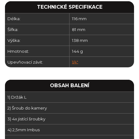
TECHNICKÉ SPECIFIKACE
Délka:
116 mm
Šířka:
81 mm
Výška:
138 mm
Hmotnost:
144 g
Upevňovací závit:
1/4"
OBSAH BALENÍ
1) Držák L
2) Šroub do kamery
3) 4x jistící šroubky
4) 2,5mm Imbus