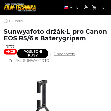
Přejít
Ostatní
na
obsah
Sunwyafoto držák-L pro Canon
EOS R5/6 s Baterygripem
19772
AKCE
POSLEDNÍ
Průměrné
1 hodnocení
KUSY
hodnocení
Značka:
SUNWAYFOTO
produktu
je
5,0
z
5
hvězdiček.