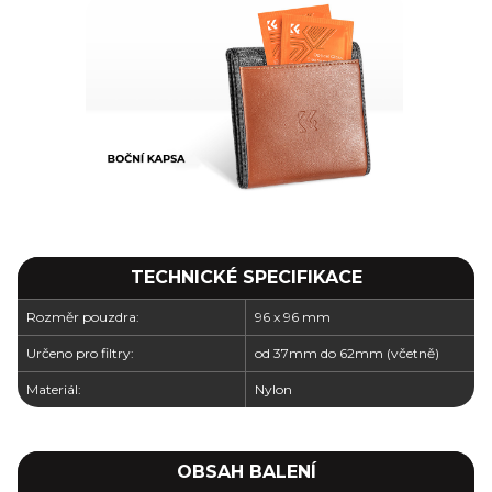
TECHNICKÉ SPECIFIKACE
Rozměr pouzdra:
96 x 96 mm
Určeno pro filtry:
od 37mm do 62mm (včetně)
Materiál:
Nylon
OBSAH BALENÍ