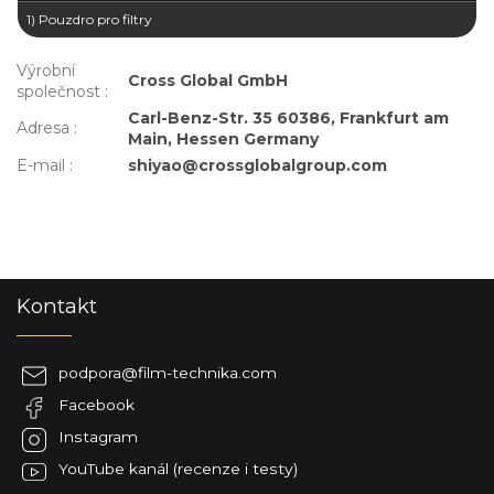
1) Pouzdro pro filtry
Výrobní
Cross Global GmbH
společnost
:
Carl-Benz-Str. 35 60386, Frankfurt am
Adresa
:
Main, Hessen Germany
E-mail
:
shiyao@crossglobalgroup.com
Z
Kontakt
á
p
a
podpora
@
film-technika.com
t
Facebook
í
Instagram
YouTube kanál (recenze i testy)