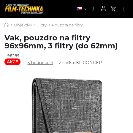
Přejít
Objektivy
Filtry
Pouzdra na filtry
na
obsah
Vak, pouzdro na filtry
96x96mm, 3 filtry (do 62mm)
98289
AKCE
Průměrné
3 hodnocení
Značka:
KF CONCEPT
hodnocení
produktu
je
5,0
z
5
hvězdiček.