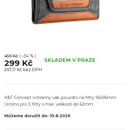
459 Kč
( –34 % )
SKLADEM V PRAZE
299 Kč
247,11 Kč bez DPH
Měrná
cena:
K&F Concept ochranný vak, pouzdro na filtry 96x96mm.
Určeno pro 3 filtry s max. velikostí do 62mm.
Můžeme doručit do:
10.8.2026