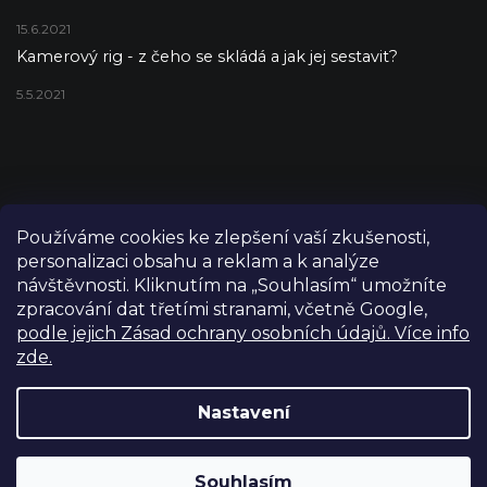
15.6.2021
Kamerový rig - z čeho se skládá a jak jej sestavit?
5.5.2021
Používáme cookies ke zlepšení vaší zkušenosti,
personalizaci obsahu a reklam a k analýze
návštěvnosti. Kliknutím na „Souhlasím“ umožníte
zpracování dat třetími stranami, včetně Google,
podle jejich Zásad ochrany osobních údajů. Více info
zde.
Copyright 2026
FILM-TECHNIKA
. Všechna práva vyhrazena.
Upravit nastavení cookies
Nastavení
Grafický návrh vytvořil a nakódoval
Shoptetak.cz
Výdejní sklad Praha: PO–PÁ 8:00–16:00. Při objednání a
Souhlasím
Vytvořil Shoptet