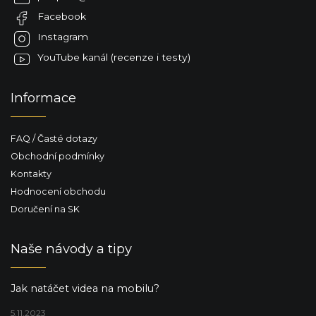
t
Facebook
í
Instagram
YouTube kanál (recenze i testy)
Informace
FAQ / Časté dotazy
Obchodní podmínky
Kontakty
Hodnocení obchodu
Doručení na SK
Naše návody a tipy
Jak natáčet videa na mobilu?
5.11.2023