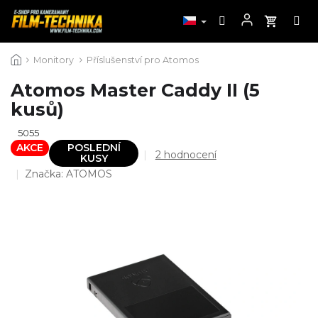
Přejít
Monitory
Příslušenství pro Atomos
na
obsah
Atomos Master Caddy II (5
kusů)
5055
AKCE
POSLEDNÍ
Průměrné
2 hodnocení
KUSY
hodnocení
Značka:
ATOMOS
produktu
je
5,0
z
5
hvězdiček.