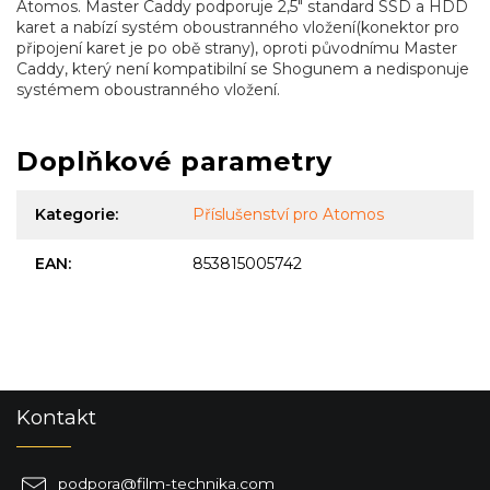
Atomos. Master Caddy podporuje 2,5" standard SSD a HDD
karet a nabízí systém oboustranného vložení(konektor pro
připojení karet je po obě strany), oproti původnímu Master
Caddy, který není kompatibilní se Shogunem a nedisponuje
systémem oboustranného vložení.
Doplňkové parametry
Kategorie
:
Příslušenství pro Atomos
EAN
:
853815005742
Z
Kontakt
á
p
a
podpora
@
film-technika.com