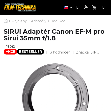
Přejít
Objektivy
Adaptéry
Redukce
na
obsah
SIRUI Adaptér Canon EF-M pro
Sirui 35mm f/1.8
18542
AKCE
BESTSELLER
Průměrné
3 hodnocení
Značka:
SIRUI
hodnocení
produktu
je
5,0
z
5
hvězdiček.