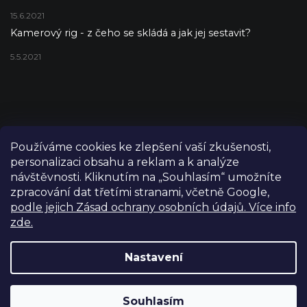
15.6.2021
Kamerový rig - z čeho se skládá a jak jej sestavit?
5.5.2021
Používáme cookies ke zlepšení vaší zkušenosti,
personalizaci obsahu a reklam a k analýze
návštěvnosti. Kliknutím na „Souhlasím“ umožníte
zpracování dat třetími stranami, včetně Google,
podle jejich Zásad ochrany osobních údajů. Více info
zde.
Copyright 2026
FILM-TECHNIKA
. Všechna práva vyhrazena.
Upravit nastavení cookies
Nastavení
Grafický návrh vytvořil a nakódoval
Shoptetak.cz
Výdejní sklad Praha: PO–PÁ 8:00–16:00. Při objednání a
Souhlasím
Vytvořil Shoptet