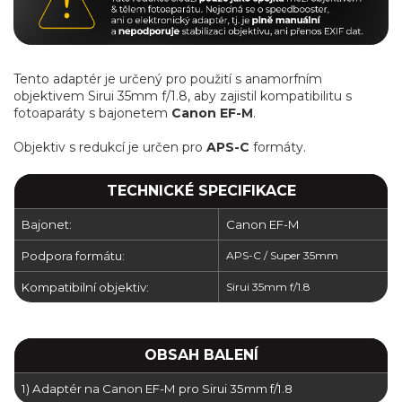
Tento adaptér je určený pro použití s anamorfním
objektivem Sirui 35mm f/1.8, aby zajistil kompatibilitu s
fotoaparáty s bajonetem
Canon EF-M
.
Objektiv s redukcí je určen pro
APS-C
formáty.
TECHNICKÉ SPECIFIKACE
Bajonet:
Canon EF-M
Podpora formátu:
APS-C / Super 35mm
Kompatibilní objektiv:
Sirui 35mm f/1.8
OBSAH BALENÍ
1) Adaptér na Canon EF-M pro Sirui 35mm f/1.8