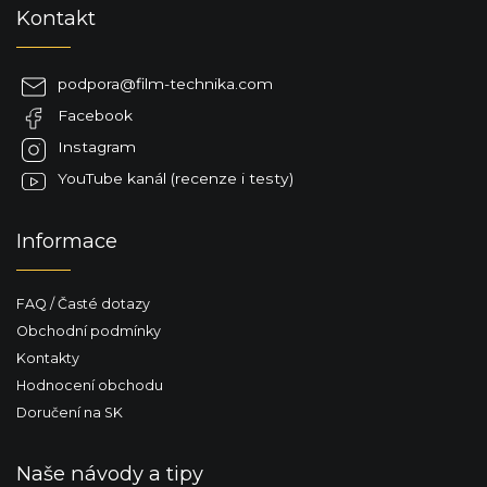
Z
Kontakt
á
p
a
podpora
@
film-technika.com
t
Facebook
í
Instagram
YouTube kanál (recenze i testy)
Informace
FAQ / Časté dotazy
Obchodní podmínky
Kontakty
Hodnocení obchodu
Doručení na SK
Naše návody a tipy