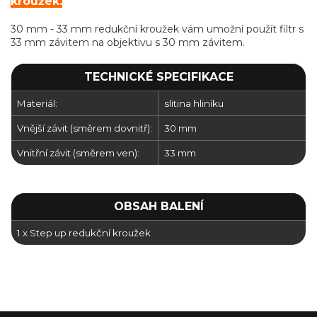
kroužek.
30 mm - 33 mm redukční kroužek vám umožní použít filtr s
33 mm závitem na objektivu s 30 mm závitem.
TECHNICKÉ SPECIFIKACE
Materiál:
slitina hliníku
Vnější závit (směrem dovnitř):
30 mm
Vnitřní závit (směrem ven):
33 mm
OBSAH BALENÍ
1 x Step up redukční kroužek