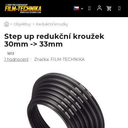
Přejít
Objektivy
Redukční kroužky
na
obsah
Step up redukční kroužek
30mm -> 33mm
1813
Průměrné
1 hodnocení
Značka:
FILM-TECHNIKA
hodnocení
produktu
je
5,0
z
5
hvězdiček.