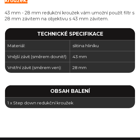
kroužek.
43 mm - 28 mm redukční kroužek vám umožní použít filtr s
28 mm závitem na objektivu s 43 mm závitem.
TECHNICKÉ SPECIFIKACE
Materiál:
slitina hliníku
Vnější závit (směrem dovnitř):
43 mm
Vnitřní závit (směrem ven):
28 mm
OBSAH BALENÍ
1 x Step down redukční kroužek