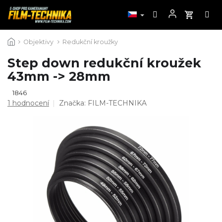
Přejít
Objektivy
Redukční kroužky
na
obsah
Step down redukční kroužek
43mm -> 28mm
1846
Průměrné
1 hodnocení
Značka:
FILM-TECHNIKA
hodnocení
produktu
je
5,0
z
5
hvězdiček.