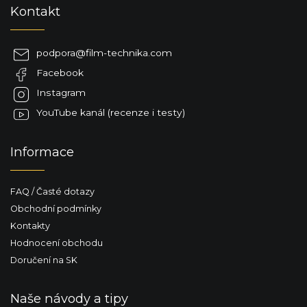
Z
Kontakt
á
p
a
podpora
@
film-technika.com
t
Facebook
í
Instagram
YouTube kanál (recenze i testy)
Informace
FAQ / Časté dotazy
Obchodní podmínky
Kontakty
Hodnocení obchodu
Doručení na SK
Naše návody a tipy