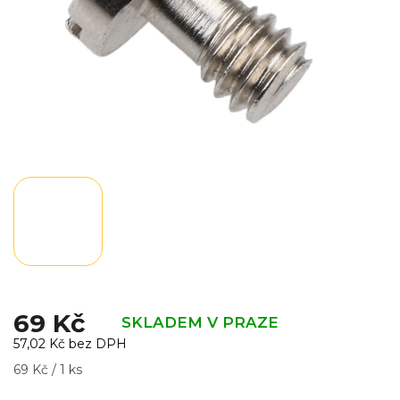
69 Kč
SKLADEM V PRAZE
57,02 Kč bez DPH
Měrná
69 Kč / 1 ks
cena: