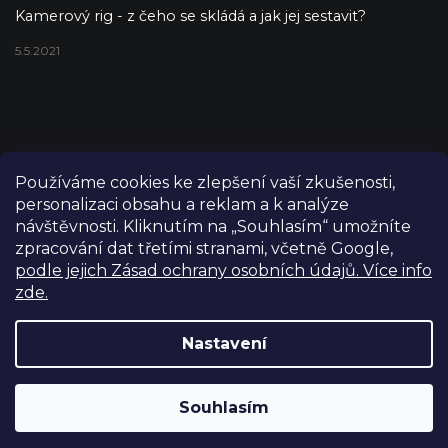
Kamerový rig - z čeho se skládá a jak jej sestavit?
5.5.2021
Používáme cookies ke zlepšení vaší zkušenosti,
personalizaci obsahu a reklam a k analýze
návštěvnosti. Kliknutím na „Souhlasím“ umožníte
zpracování dat třetími stranami, včetně Google,
podle jejich Zásad ochrany osobních údajů. Více info
zde.
Copyright 2026
FILM-TECHNIKA
. Všechna práva vyhrazena.
Upravit nastavení cookies
Nastavení
Grafický návrh vytvořil a nakódoval
Shoptetak.cz
Výdejní sklad Praha: PO–PÁ 8:00–16:00. Při objednání a
Souhlasím
Vytvořil Shoptet
úhradě lze zboží vyzvednout ještě tentýž den.