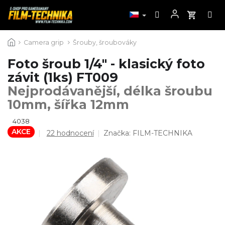
Přejít
Camera grip
Šrouby, šroubováky
na
obsah
Foto šroub 1/4" - klasický foto
závit (1ks) FT009
Nejprodávanější, délka šroubu
10mm, šířka 12mm
4038
AKCE
Průměrné
22 hodnocení
Značka:
FILM-TECHNIKA
hodnocení
produktu
je
4,7
z
5
hvězdiček.