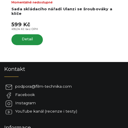
Momentálně nedostupné
Sada skládacího nářadí Ulanzi se šroubováky a
klíče
599 Kč
495,04 Kč bez DPH
Detail
Z
Kontakt
á
p
a
podpora
@
film-technika.com
t
Facebook
í
Instagram
YouTube kanál (recenze i testy)
Informace