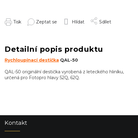
Tisk
Zeptat se
Hlídat
Sdílet
Detailní popis produktu
Rychloupínací destička
QAL-50
QAL-50 originální destička vyrobená z leteckého hliníku,
určená pro Fotopro hlavy 52Q, 62Q.
Z
Kontakt
á
p