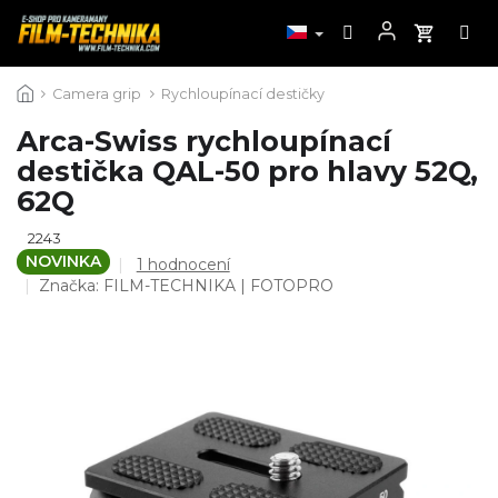
Přejít
Camera grip
Rychloupínací destičky
na
obsah
Arca-Swiss rychloupínací
destička QAL-50 pro hlavy 52Q,
62Q
2243
NOVINKA
Průměrné
1 hodnocení
hodnocení
Značka:
FILM-TECHNIKA | FOTOPRO
produktu
je
5,0
z
5
hvězdiček.