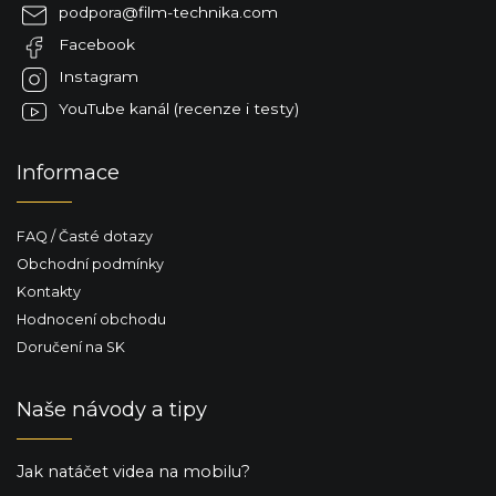
a
podpora
@
film-technika.com
t
Facebook
í
Instagram
YouTube kanál (recenze i testy)
Informace
FAQ / Časté dotazy
Obchodní podmínky
Kontakty
Hodnocení obchodu
Doručení na SK
Naše návody a tipy
Jak natáčet videa na mobilu?