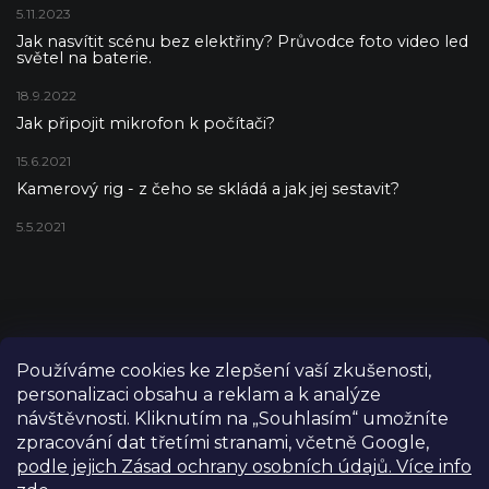
5.11.2023
Jak nasvítit scénu bez elektřiny? Průvodce foto video led
světel na baterie.
18.9.2022
Jak připojit mikrofon k počítači?
15.6.2021
Kamerový rig - z čeho se skládá a jak jej sestavit?
5.5.2021
Používáme cookies ke zlepšení vaší zkušenosti,
personalizaci obsahu a reklam a k analýze
návštěvnosti. Kliknutím na „Souhlasím“ umožníte
zpracování dat třetími stranami, včetně Google,
podle jejich Zásad ochrany osobních údajů. Více info