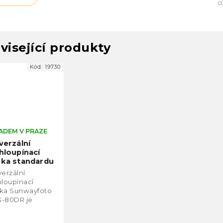
visející produkty
Kód:
19730
ADEM V PRAZE
verzální
hloupínací
ka standardu
a Swiss
verzální
nwayfoto
hloupínací
G-80DR
ka Sunwayfoto
-80DR je
obena z
ivního hliníku a