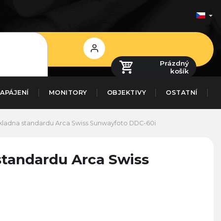
Přihlášení
Prázdný
košík
APÁJENÍ
MONITORY
OBJEKTIVY
OSTATNÍ
ákladna standardu Arca Swiss
Sunwayfoto DDC-60i
standardu Arca Swiss