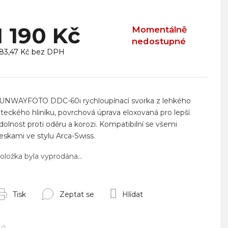
1 190 Kč
Momentálně
nedostupné
83,47 Kč bez DPH
ěrná
ena:
UNWAYFOTO DDC-60i rychloupínací svorka z lehkého
eteckého hliníku, povrchová úprava eloxovaná pro lepší
dolnost proti oděru a korozi.
Kompatibilní se všemi
eskami ve stylu Arca-Swiss.
oložka byla vyprodána…
Tisk
Zeptat se
Hlídat