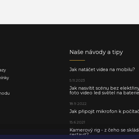
Naše návody a tipy
Jak natáčet videa na mobilu?
azy
ínky
5.11.2023
Jak nasvítit scénu bez elektři
foto video led světel na baterie
hodu
18.9.2022
Jak připojit mikrofon k počítač
15.6.2021
Kamerový rig - z čeho se skládá 
sestavit?