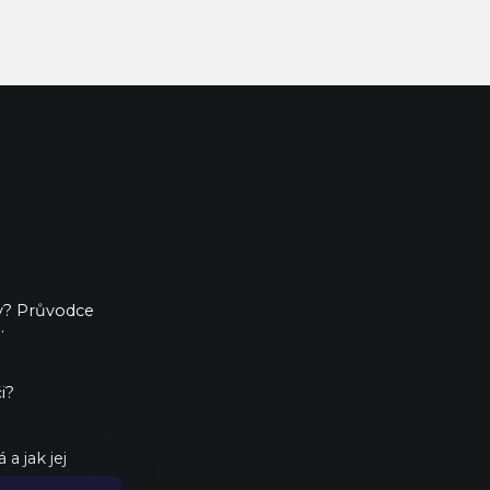
ny? Průvodce
.
i?
a jak jej