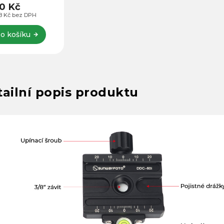
ompatibilní se
0 Kč
rkami typu Arca
18 Kč bez DPH
tně pákových
rek RRS. Deska
o košíku
louhá 80...
ailní popis produktu