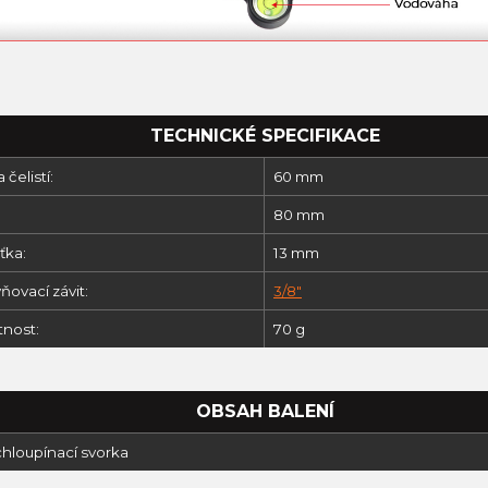
TECHNICKÉ SPECIFIKACE
 čelistí:
60 mm
:
80 mm
ťka:
13 mm
ovací závit:
3/8"
nost:
70 g
OBSAH BALENÍ
chloupínací svorka