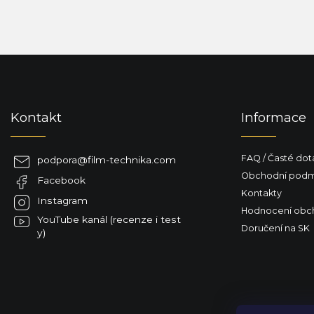
Z
á
p
a
Kontakt
Informace
t
í
FAQ / Časté dot
podpora
@
film-technika.com
Obchodní podm
Facebook
Kontakty
Instagram
Hodnocení obc
YouTube kanál (recenze i test
Doručení na SK
y)