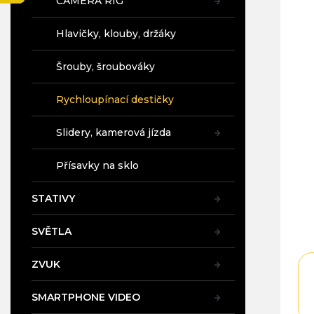
CAMERA RIG
a
pro
n
je
Hlavičky, klouby, držáky
5,0
e
z
l
5
Šrouby, šroubováky
hvě
Rychloupínací destičky
Slidery, kamerová jízda
Přísavky na sklo
STATIVY
SVĚTLA
ZVUK
SMARTPHONE VIDEO