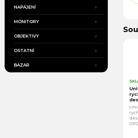
NAPÁJENÍ
MONITORY
Sou
OBJEKTIVY
OSTATNÍ
BAZAR
SKL
Uni
ryc
des
Arc
Uni
Su
ryc
DP
des
DPG
vyr
mas