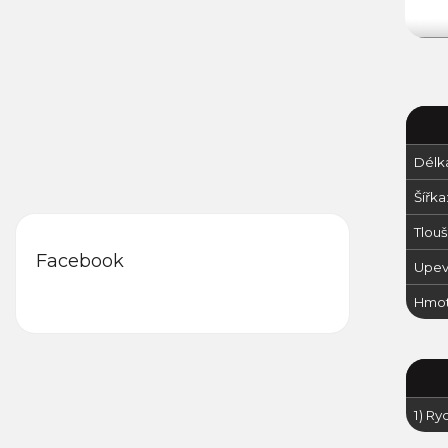
Délka
Šířka
Tlouš
Facebook
Upevň
Hmot
1) Ry