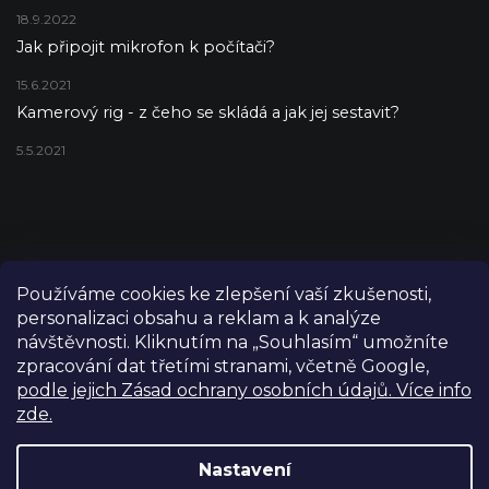
18.9.2022
Jak připojit mikrofon k počítači?
15.6.2021
Kamerový rig - z čeho se skládá a jak jej sestavit?
5.5.2021
Používáme cookies ke zlepšení vaší zkušenosti,
personalizaci obsahu a reklam a k analýze
návštěvnosti. Kliknutím na „Souhlasím“ umožníte
zpracování dat třetími stranami, včetně Google,
podle jejich Zásad ochrany osobních údajů. Více info
zde.
Copyright 2026
FILM-TECHNIKA
. Všechna práva vyhrazena.
Upravit nastavení cookies
Nastavení
Grafický návrh vytvořil a nakódoval
Shoptetak.cz