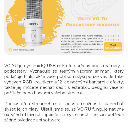
VO-7U je dynamický USB
mikrofon určený pro streamery a
podcastery.
Vyznačuje se těsným vzorem snímání, který
potlačuje hluk, takže vaše publikum slyší pouze vás.
Je také
vybaven RGB kroužkem s 12 jedinečnými barvami a efekty,
takže jej můžete nechat sladit s estetikou designu vašeho
počítače nebo barvami vašeho streamu.
Podcasteři a streameři mají spoustu možností, jak nechat
slyšet jejich hlasy. Ujistili jsme se, že VO-7U funguje nativně
na všech hlavních operačních systémech, nejsou potřeba
žádné ovladače ani software.