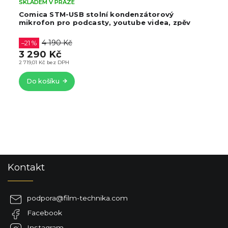
SKLADEM V PRAZE
Comica STM-USB stolní kondenzátorový
mikrofon pro podcasty, youtube videa, zpěv
4 190 Kč
–21 %
3 290 Kč
2 719,01 Kč bez DPH
Do košíku
Z
Kontakt
á
p
a
podpora
@
film-technika.com
t
Facebook
í
Instagram