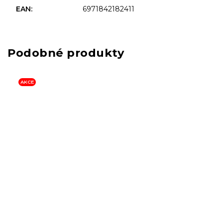
EAN
:
6971842182411
AKCE