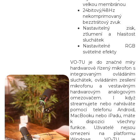
velkou membránou
24bitový/48Hz
nekomprimovaný
bezztrátový zvuk
Nastavitelný zisk,
ztlumení a hlasitost
sluchátek
Nastavitelné RGB
světelné efekty
VO-7U je do značné míry
hardwarově řízený mikrofon s
integrovaným ovládáním
sluchátek, ovládáním zesílení
mikrofonu a vestavěným
hardwarovým analogovým
omezovačem.
I když
streamujete nebo nahráváte
pomocí telefonu Android,
MacBooku nebo iPadu, máte
k dispozici všechny
funkce.
Uživatelé nejsou
omezeni na platformu
Windows.
VO-7U je