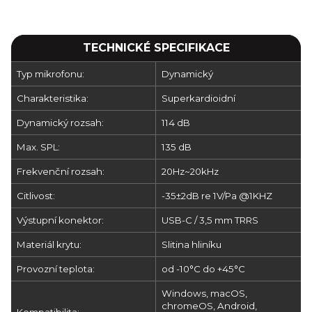
TECHNICKÉ SPECIFIKACE
Typ mikrofonu:
Dynamický
Charakteristika:
Superkardioidní
Dynamický rozsah:
114 dB
Max. SPL:
135 dB
Frekvenční rozsah:
20Hz~20kHz
Citlivost:
-35±2dB re 1V/Pa @1KHZ
Výstupní konektor:
USB-C / 3,5 mm TRRS
Materiál krytu:
Slitina hliníku
Provozní teplota:
od -10°C do +45°C
Windows, macOS,
chromeOS, Android,