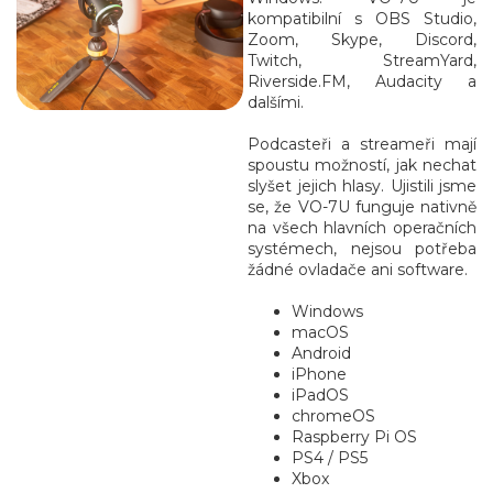
kompatibilní s OBS Studio,
Zoom, Skype, Discord,
Twitch, StreamYard,
Riverside.FM, Audacity a
dalšími.
Podcasteři a streameři mají
spoustu možností, jak nechat
slyšet jejich hlasy. Ujistili jsme
se, že VO-7U funguje nativně
na všech hlavních operačních
systémech, nejsou potřeba
žádné ovladače ani software.
Windows
macOS
Android
iPhone
iPadOS
chromeOS
Raspberry Pi OS
PS4 / PS5
Xbox