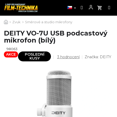
Přejít
Zvuk
Směrové a studio mikrofony
na
obsah
DEITY VO-7U USB podcastový
mikrofon (bílý)
98063
AKCE
POSLEDNÍ
Průměrné
3 hodnocení
Značka:
DEITY
KUSY
hodnocení
produktu
je
5,0
z
5
hvězdiček.