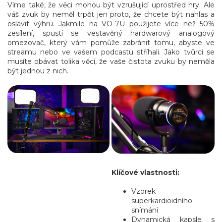
Víme také, že věci mohou být vzrušující uprostřed hry. Ale
váš zvuk by neměl trpět jen proto, že chcete být nahlas a
oslavit výhru. Jakmile na VO-7U použijete více než 50%
zesílení, spustí se vestavěný hardwarový analogový
omezovač, který vám pomůže zabránit tomu, abyste ve
streamu nebo ve vašem podcastu stříhali. Jako tvůrci se
musíte obávat tolika věcí, že vaše čistota zvuku by neměla
být jednou z nich.
DEITY
DEITY
Klíčové vlastnosti:
Vzorek
superkardioidního
snímání
Dynamická kapsle s