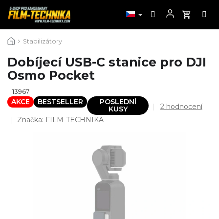
Přejít
Stabilizátory
na
obsah
Dobíjecí USB-C stanice pro DJI
Osmo Pocket
13967
AKCE
BESTSELLER
POSLEDNÍ
Průměrné
2 hodnocení
KUSY
hodnocení
Značka:
FILM-TECHNIKA
produktu
je
5,0
z
5
hvězdiček.