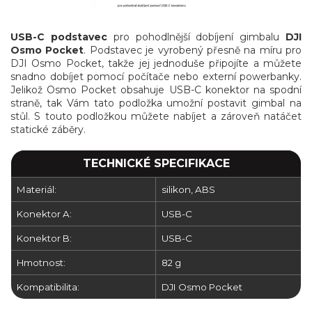
USB-C podstavec
pro pohodlnější dobíjení gimbalu
DJI
Osmo Pocket
. Podstavec je vyrobený přesně na míru pro
DJI Osmo Pocket, takže jej jednoduše připojíte a můžete
snadno dobíjet pomocí počítače nebo externí powerbanky.
Jelikož Osmo Pocket obsahuje USB-C konektor na spodní
straně, tak Vám tato podložka umožní postavit gimbal na
stůl. S touto podložkou můžete nabíjet a zároveň natáčet
statické záběry.
TECHNICKÉ SPECIFIKACE
Materiál:
silikon, ABS
Konektor A:
USB-C
Konektor B:
USB-C
Hmotnost:
82 g
Kompatibilita:
DJI Osmo Pocket