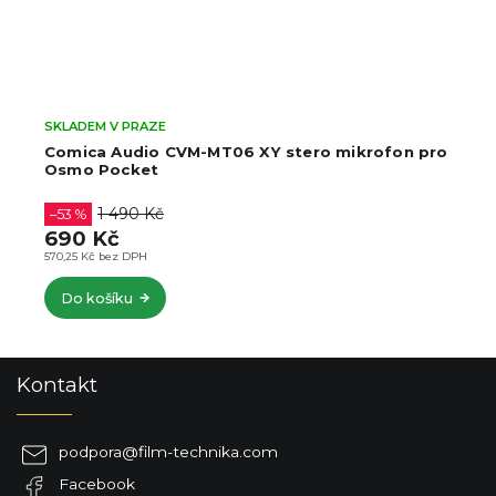
SKLADEM V PRAZE
Comica Audio CVM-MT06 XY stero mikrofon pro
Osmo Pocket
1 490 Kč
–53 %
690 Kč
570,25 Kč bez DPH
Do košíku
Z
Kontakt
á
p
a
podpora
@
film-technika.com
t
Facebook
í