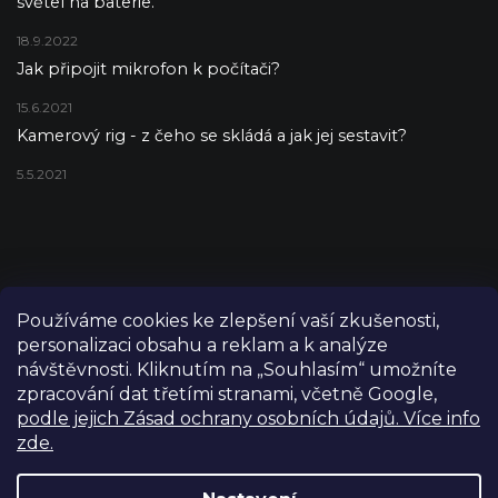
světel na baterie.
18.9.2022
Jak připojit mikrofon k počítači?
15.6.2021
Kamerový rig - z čeho se skládá a jak jej sestavit?
5.5.2021
Používáme cookies ke zlepšení vaší zkušenosti,
personalizaci obsahu a reklam a k analýze
návštěvnosti. Kliknutím na „Souhlasím“ umožníte
zpracování dat třetími stranami, včetně Google,
podle jejich Zásad ochrany osobních údajů. Více info
zde.
Copyright 2026
FILM-TECHNIKA
. Všechna práva vyhrazena.
Upravit nastavení cookies