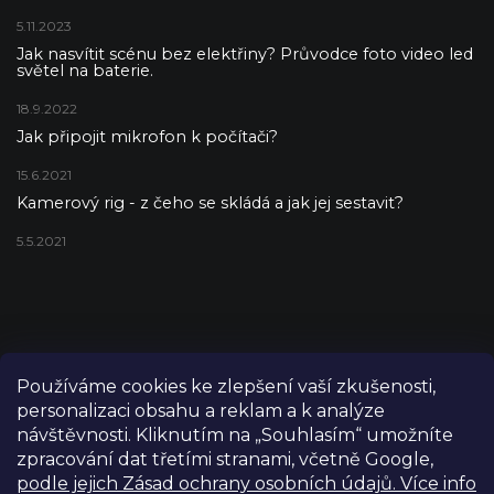
5.11.2023
Jak nasvítit scénu bez elektřiny? Průvodce foto video led
světel na baterie.
18.9.2022
Jak připojit mikrofon k počítači?
15.6.2021
Kamerový rig - z čeho se skládá a jak jej sestavit?
5.5.2021
Používáme cookies ke zlepšení vaší zkušenosti,
personalizaci obsahu a reklam a k analýze
návštěvnosti. Kliknutím na „Souhlasím“ umožníte
zpracování dat třetími stranami, včetně Google,
podle jejich Zásad ochrany osobních údajů. Více info