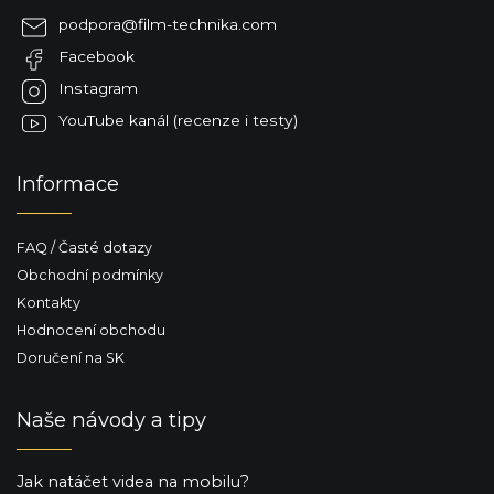
a
podpora
@
film-technika.com
t
Facebook
í
Instagram
YouTube kanál (recenze i testy)
Informace
FAQ / Časté dotazy
Obchodní podmínky
Kontakty
Hodnocení obchodu
Doručení na SK
Naše návody a tipy
Jak natáčet videa na mobilu?