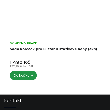
SKLADEM V PRAZE
Sada koleček pro C-stand stativové nohy (3ks)
1 490 Kč
1 231,40 Kč bez DPH
Do košíku
Z
Kontakt
á
p