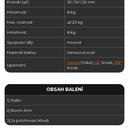
Průměr tyčí:
35 / 50 / 25 mm
Hmotnost:
8 kg
Max. nosnost:
až 20 kg
Hmotnost:
8 kg
Spojovací díly:
Kovové
Materiál stativu:
Nerezová ocel
Spigot
(Yoke),
1/4"
šroub,
3/8"
Upevnění:
šroub
OBSAH BALENÍ
1) Stativ
2) Boom Arm
3) 2x polohovací kloub