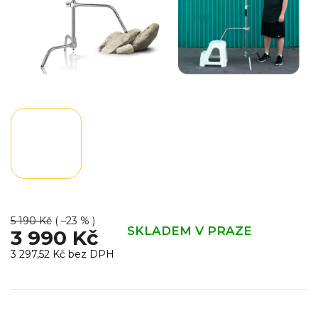
5 190 Kč
( –23 % )
SKLADEM V PRAZE
3 990 Kč
3 297,52 Kč bez DPH
Měrná
cena: