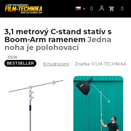
Přejít
3,1 metrový C-stand stativ s
na
Boom-Arm ramenem
Jedna
obsah
noha je polohovací
35216
BESTSELLER
Průměrné
8 hodnocení
Značka:
FILM-TECHNIKA
hodnocení
produktu
je
4,6
z
5
hvězdiček.