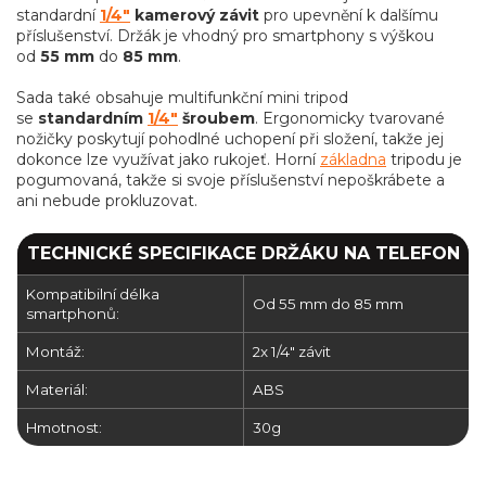
standardní
1/4"
kamerový závit
pro upevnění k dalšímu
příslušenství. Držák je vhodný pro smartphony s výškou
od
55 mm
do
85 mm
.
Sada také obsahuje multifunkční mini tripod
se
standardním
1/4"
šroubem
. Ergonomicky tvarované
nožičky poskytují pohodlné uchopení při složení, takže jej
dokonce lze využívat jako rukojeť. Horní
základna
tripodu je
pogumovaná, takže si svoje příslušenství nepoškrábete a
ani nebude prokluzovat.
TECHNICKÉ SPECIFIKACE DRŽÁKU NA TELEFON
Kompatibilní délka
Od 55 mm do 85 mm
smartphonů:
Montáž:
2x 1/4" závit
Materiál:
ABS
Hmotnost:
30g