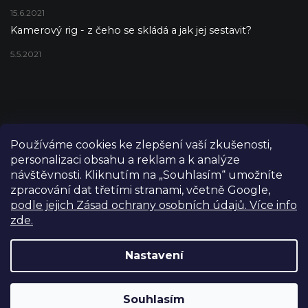
15.6.2021
Kamerový rig - z čeho se skládá a jak jej sestavit?
5.5.2021
Používáme cookies ke zlepšení vaší zkušenosti,
personalizaci obsahu a reklam a k analýze
návštěvnosti. Kliknutím na „Souhlasím“ umožníte
zpracování dat třetími stranami, včetně Google,
podle jejich Zásad ochrany osobních údajů. Více info
zde.
Copyright 2026
FILM-TECHNIKA
. Všechna práva vyhrazena.
Upravit nastavení cookies
Nastavení
Grafický návrh vytvořil a nakódoval
Shoptetak.cz
Výdejní sklad Praha: PO–PÁ 8:00–16:00. Při objednání a
Souhlasím
Vytvořil Shoptet