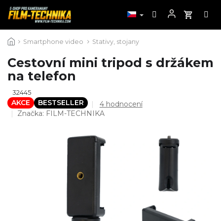
Přejít
Smartphone video
Stativy, stojany
na
obsah
Cestovní mini tripod s držákem
na telefon
32445
AKCE
BESTSELLER
Průměrné
4 hodnocení
hodnocení
Značka:
FILM-TECHNIKA
produktu
je
4,8
z
5
hvězdiček.