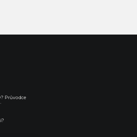
ny? Průvodce
.
i?