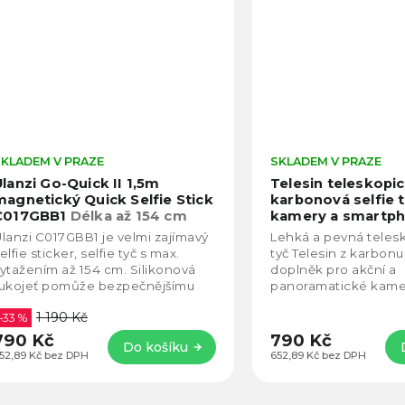
SKLADEM V PRAZE
SKLADEM V PRAZE
Ulanzi Go-Quick II 1,5m
Telesin teleskopi
magnetický Quick Selfie Stick
karbonová selfie t
C017GBB1
Délka až 154 cm
kamery a smartph
cm)
lanzi C017GBB1 je velmi zajímavý
Lehká a pevná telesk
elfie sticker, selfie tyč s max.
tyč Telesin z karbonu 
ytažením až 154 cm. Silikonová
doplněk pro akční a
ukojeť pomůže bezpečnějšímu
panoramatické kamer
chopu. Selfie tyč je dodávaná se
nastavitelnou délku 
1 190 Kč
uby...
–33 %
vysokou odolnost vůč
790 Kč
790 Kč
Do košíku
52,89 Kč bez DPH
652,89 Kč bez DPH