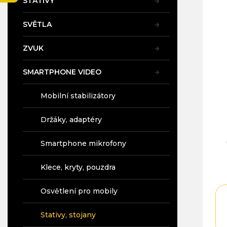
STATIVY
a
n
SVĚTLA
e
l
ZVUK
SMARTPHONE VIDEO
Mobilní stabilizátory
Držáky, adaptéry
Smartphone mikrofony
Klece, kryty, pouzdra
Osvětlení pro mobily
Stativy, stojany