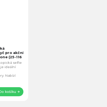
cká
yč pro akční
one (25-116
opická selfie
je ideální
y. Nabízí
25–116 cm,
i nárazům...
Do košíku