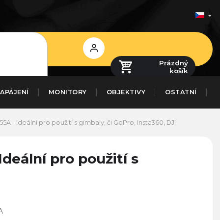
Přihlášení
Prázdný
košík
APÁJENÍ
MONITORY
OBJEKTIVY
OSTATNÍ
5A - Ideální pro použití s gimbaly, či GoPro, Insta360, DJI
Ideální pro použití s
A