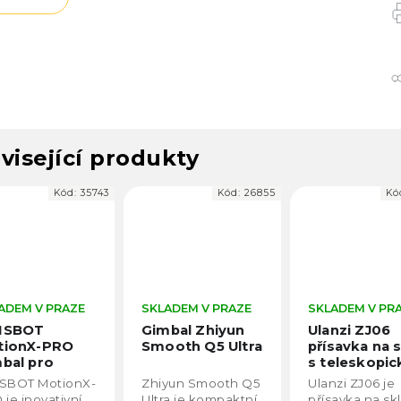
visející produkty
Kód:
35743
Kód:
26855
Kó
ADEM V PRAZE
SKLADEM V PRAZE
SKLADEM V PR
NSBOT
Gimbal Zhiyun
Ulanzi ZJ06
tionX-PRO
Smooth Q5 Ultra
přísavka na 
bal pro
s teleskopi
rtphone s AI
ramenem a
SBOT MotionX-
Zhiyun Smooth Q5
Ulanzi ZJ06 je
dovacím
magnetický
 je inovativní
Ultra je kompaktní
přísavka na skl