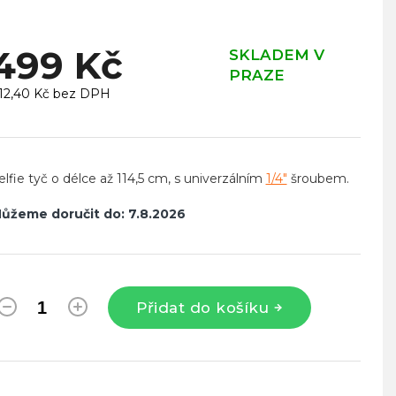
499 Kč
SKLADEM V
PRAZE
12,40 Kč bez DPH
ěrná
ena:
elfie tyč o délce až 114,5 cm, s univerzálním
1/4"
šroubem.
ůžeme doručit do:
7.8.2026
Přidat do košíku