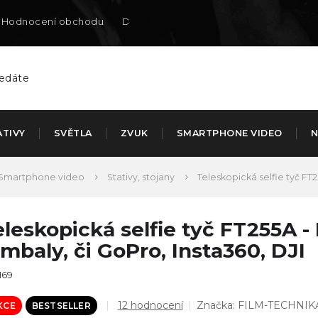
Hodnocení obchodu
Doručení na SK
ATIVY
SVĚTLA
ZVUK
SMARTPHONE VIDEO
N
Smartphone video
Stativy, stojany
Teleskopická selfie tyč FT25
eleskopická selfie tyč FT255A - 
imbaly, či GoPro, Insta360, DJI
169
Průměrné
12 hodnocení
Značka:
FILM-TECHNIK
KCE
BESTSELLER