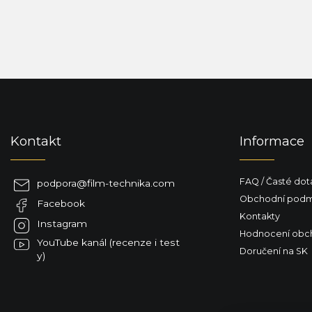
Z
á
p
a
Kontakt
Informace
t
í
FAQ / Časté dot
podpora
@
film-technika.com
Obchodní podm
Facebook
Kontakty
Instagram
Hodnocení obc
YouTube kanál (recenze i test
Doručení na SK
y)