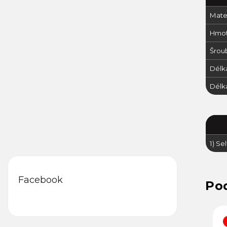
Mater
Hmot
Šrou
Délk
Délk
1) Sel
Facebook