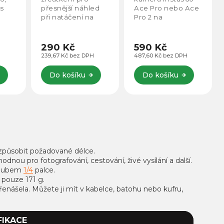
Pro a Ace Pro 2
 s
přesnější náhled
Ace Pro nebo Ace
Pouzdro až do
m
při natáčení na
Pro 2 na
45 metrů
selfie režim.
šnorchlování,
hloubky
Ideální při zimních
surfování nebo
kem,
sportech, kdy
potápění do
290 Kč
590 Kč
e
natáčíte sami sebe
hloubky až 45
H
239,67 Kč bez DPH
487,60 Kč bez DPH
ečné
a používáte třeba
metrů pomocí
onu.
selfie tyč.
tohoto vodotěsného...
Do košíku
Do košíku
u...
řizpůsobit požadované délce.
hodnou pro fotografování, cestování, živé vysílání a další.
šroubem
1/4
palce.
í pouze 171 g.
řenášela. Můžete ji mít v kabelce, batohu nebo kufru,
FIKACE