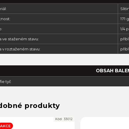
iál:
Sliti
nost:
171 g
b:
1/4 
a ve staženém stavu:
přib
a v roztaženém stavu:
přib
OBSAH BALE
fie tyč
Kód:
33012
AKCE