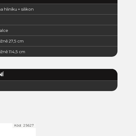
na hliníku + silikon
palce
ližně 27,5 cm
ližně 114,5 cm
NÍ
Kód:
25627