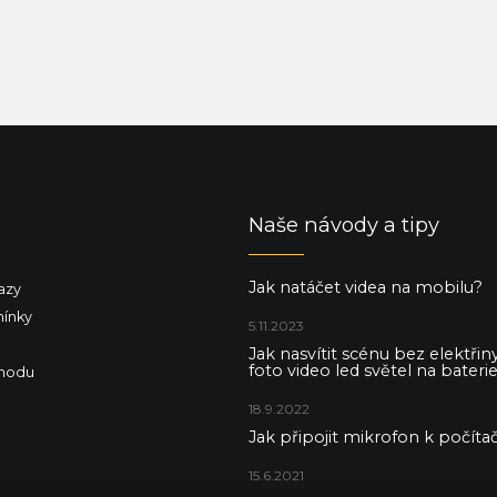
Naše návody a tipy
Jak natáčet videa na mobilu?
azy
ínky
5.11.2023
Jak nasvítit scénu bez elektři
foto video led světel na baterie
hodu
18.9.2022
Jak připojit mikrofon k počítač
15.6.2021