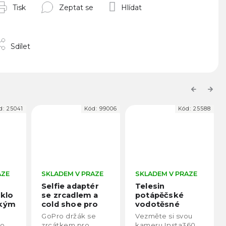
Tisk
Zeptat se
Hlídat
Sdílet
Previous
Next
d:
25041
Kód:
99006
Kód:
25588
AZE
SKLADEM V PRAZE
SKLADEM V PRAZE
Selfie adaptér
Telesin
sklo
se zrcadlem a
potápěčské
ckým
cold shoe pro
vodotěsné
akční kamery
pouzdro pro
GoPro držák se
Vezměte si svou
m
GoPro
Insta360 Ace
o,
zrcátkem pro
kameru Insta360