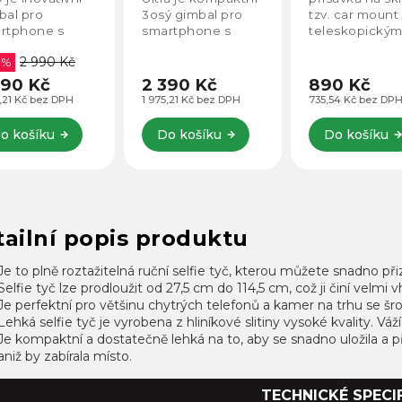
dulem a LED
MagSafe
bal pro
3osý gimbal pro
tzv. car mount
ětlem
držákem
rtphone s
smartphone s
teleskopický
ímatelným AI
integrovaným LED
ramenem a
2 990 Kč
dovacím
 %
světlem. Ideální
magnetickým
ulem, který
volba pro vlogy,
MagSafe držá
390 Kč
2 390 Kč
890 Kč
ahuje
livestreamy i
která umožňuj
5,21 Kč bez DPH
1 975,21 Kč bez DPH
735,54 Kč bez DP
udované LED
tvorbu obsahu na
rychlé a bezp
lo. Díky
sociální sítě. *Tato
uchycení telef
o košíku
Do košíku
Do košíku
itivní
verze...
Díky čtyřdílném
rtphone
kaci a...
ailní popis produktu
Je to plně roztažitelná ruční selfie tyč, kterou můžete snadno p
Selfie tyč lze prodloužit od 27,5 cm do 114,5 cm, což ji činí velmi v
Je perfektní pro většinu chytrých telefonů a kamer na trhu se 
Lehká selfie tyč je vyrobena z hliníkové slitiny vysoké kvality. Váž
Je kompaktní a dostatečně lehká na to, aby se snadno uložila a p
aniž by zabírala místo.
TECHNICKÉ SPECI