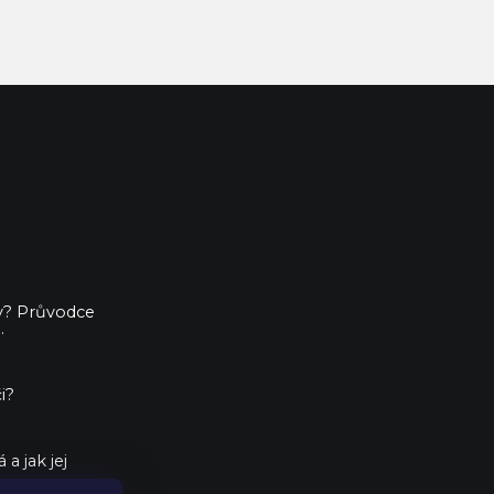
ny? Průvodce
.
i?
a jak jej