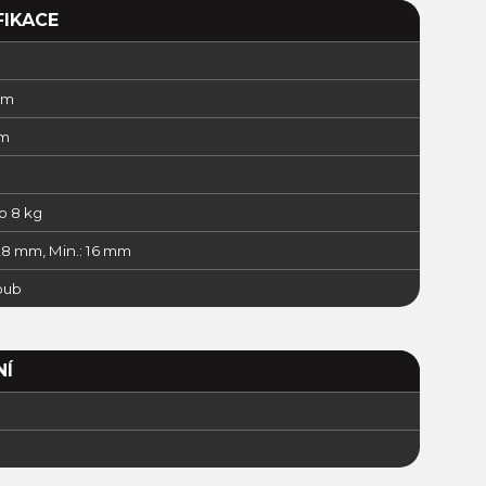
FIKACE
cm
cm
o 8 kg
28 mm, Min.: 16 mm
oub
NÍ