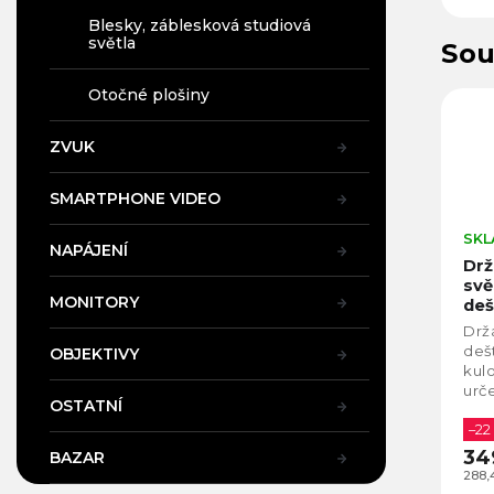
Blesky, záblesková studiová
světla
Sou
Otočné plošiny
ZVUK
SMARTPHONE VIDEO
SKL
NAPÁJENÍ
Drž
svě
MONITORY
deš
kul
Drž
deš
OBJEKTIVY
kul
urče
OSTATNÍ
čep
–22
34
BAZAR
288,