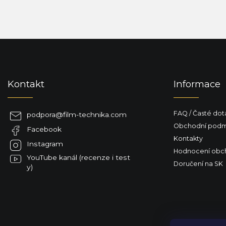
Z
á
p
a
Kontakt
Informace
t
í
FAQ / Časté dot
podpora
@
film-technika.com
Obchodní podm
Facebook
Kontakty
Instagram
Hodnocení obc
YouTube kanál (recenze i test
Doručení na SK
y)