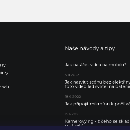
Naše návody a tipy
Jak natáčet videa na mobilu?
azy
ínky
5.11.2023
Jak nasvítit scénu bez elektři
foto video led světel na baterie
hodu
18.9.2022
Jak připojit mikrofon k počítač
15.6.2021
Kamerový rig - z čeho se skládá 
sestavit?