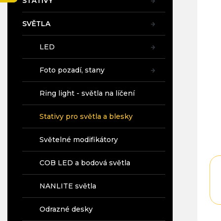
STATIVY
a
n
SVĚTLA
e
l
LED
Foto pozadí, stany
Ring light - světla na líčení
Stativy pro světla a blesky
Světelné modifikátory
COB LED a bodová světla
NANLITE světla
Odrazné desky