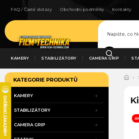
Přejít
na
FAQ / Časté dotazy
Obchodní podmínky
Kontakty
obsah
HLEDAT
KAMERY
STABILIZÁTORY
CAMERA GRIP
ST
P
Přeskočit
KATEGORIE PRODUKTŮ
kategorie
o
s
t
KAMERY
K
r
a
STABILIZÁTORY
n
A
n
CAMERA GRIP
í
p