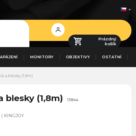
Přihlášení
Prázdný
košík
APÁJENÍ
MONITORY
OBJEKTIVY
OSTATNÍ
la a blesky (1,8m)
a blesky (1,8m)
13844
 | KINGJOY