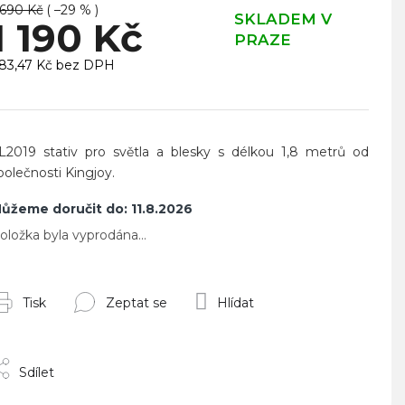
 690 Kč
( –29 % )
SKLADEM V
1 190 Kč
PRAZE
83,47 Kč bez DPH
ěrná
ena:
L2019 stativ pro světla a blesky s délkou 1,8 metrů od
polečnosti Kingjoy.
ůžeme doručit do:
11.8.2026
oložka byla vyprodána…
Tisk
Zeptat se
Hlídat
Sdílet