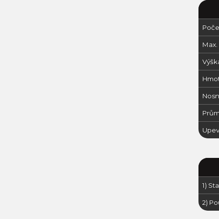
Počet
Max. 
Výšk
Hmot
Nosn
Prům
Upev
1) Sta
2) P