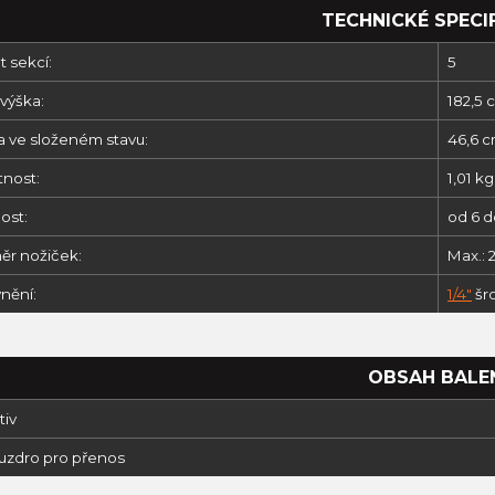
TECHNICKÉ SPECI
 sekcí:
5
výška:
182,5 
a ve složeném stavu:
46,6 
nost:
1,01 kg
ost:
od 6 d
ěr nožiček:
Max.: 
nění:
1/4"
šr
OBSAH BALE
tiv
ouzdro pro přenos