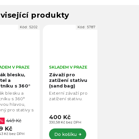
visející produkty
Kód:
5202
Kód:
5787
ADEM V PRAZE
SKLADEM V PRAZE
ák blesku,
Závaží pro
tel a
zatížení stativu
tníku s 360°
(sand bag)
ovou hlavou
ák blesku a
Externí závaží pro
tníku s 360°
zatížení stativu.
ovou hlavou,
ný pro stativy s
em.
400 Kč
449 Kč
 %
330,58 Kč bez DPH
9 Kč
43 Kč bez DPH
Do košíku