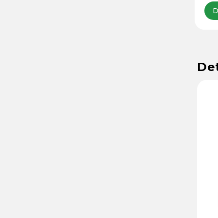
D
Det