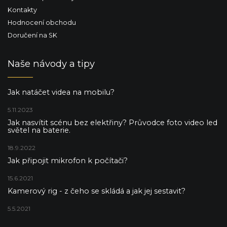
Kontakty
Hodnocení obchodu
Doručení na SK
Naše návody a tipy
Jak natáčet videa na mobilu?
5.11.2023
Jak nasvítit scénu bez elektřiny? Průvodce foto video led
světel na baterie.
18.9.2022
Jak připojit mikrofon k počítači?
15.6.2021
Kamerový rig - z čeho se skládá a jak jej sestavit?
5.5.2021