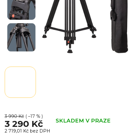
3 990 Kč
( –17 % )
SKLADEM V PRAZE
3 290 Kč
2 719,01 Kč bez DPH
Měrná