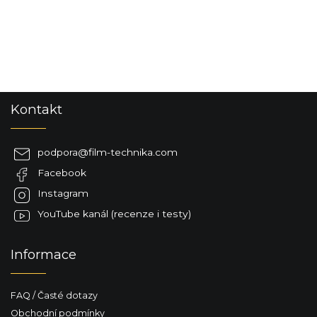
Z
Kontakt
á
p
a
podpora
@
film-technika.com
t
Facebook
í
Instagram
YouTube kanál (recenze i testy)
Informace
FAQ / Časté dotazy
Obchodní podmínky