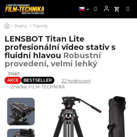
Přejít
Stativy
Tripody
na
obsah
LENSBOT Titan Lite
profesionální video stativ s
fluidní hlavou
Robustní
provedení, velmi lehký
37483
AKCE
BESTSELLER
Průměrné
22 hodnocení
hodnocení
Značka:
FILM-TECHNIKA
produktu
je
4,7
z
5
hvězdiček.