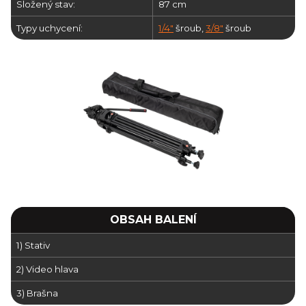
Složený stav:
87 cm
Typy uchycení:
1/4"
šroub,
3/8"
šroub
OBSAH BALENÍ
1) Stativ
2) Video hlava
3) Brašna