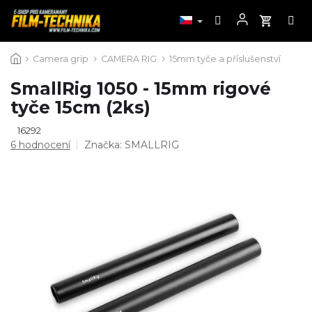
Přejít
Camera grip
CAMERA RIG
15mm tyče a příslušenství
na
obsah
SmallRig 1050 - 15mm rigové
tyče 15cm (2ks)
16292
Průměrné
6 hodnocení
Značka:
SMALLRIG
hodnocení
produktu
je
5,0
z
5
hvězdiček.