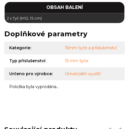
OBSAH BALENÍ
2 x Tyč (M12, 15 cm)
Doplňkové parametry
Kategorie
:
15mm tyče a příslušenství
Typ příslušenství
:
15 mm tyče
Určeno pro výrobce
:
Univerzální využití
Položka byla vyprodána…
Previous
Next