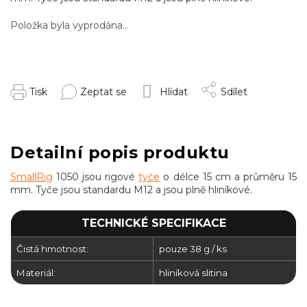
Položka byla vyprodána…
Tisk
Zeptat se
Hlídat
Sdílet
Detailní popis produktu
SmallRig
1050 jsou rigové
tyče
o délce 15 cm a průměru 15
mm. Tyče jsou standardu M12 a jsou plně hliníkové.
TECHNICKÉ SPECIFIKACE
Čistá hmotnost:
pouze 38 g / ks
Materiál:
hliníková slitina