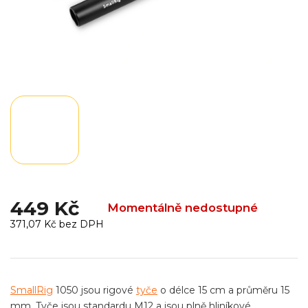
449 Kč
Momentálně nedostupné
371,07 Kč bez DPH
Měrná
cena:
SmallRig
1050 jsou rigové
tyče
o délce 15 cm a průměru 15
mm. Tyče jsou standardu M12 a jsou plně hliníkové.