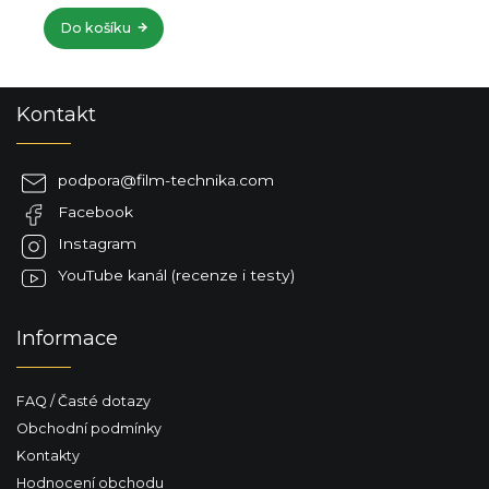
Do košíku
Z
Kontakt
á
p
a
podpora
@
film-technika.com
t
Facebook
í
Instagram
YouTube kanál (recenze i testy)
Informace
FAQ / Časté dotazy
Obchodní podmínky
Kontakty
Hodnocení obchodu