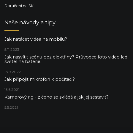
Doručení na SK
Naše návody a tipy
Jak natáčet videa na mobilu?
5.11.2023
Jak nasvítit scénu bez elektřiny? Průvodce foto video led
světel na baterie.
18.9.2022
Jak připojit mikrofon k počítači?
15.6.2021
Kamerový rig - z čeho se skládá a jak jej sestavit?
5.5.2021