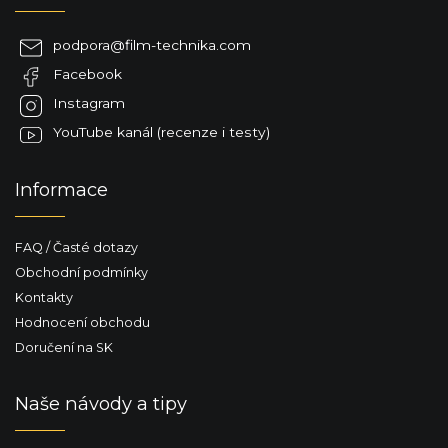
p
a
podpora
@
film-technika.com
t
Facebook
í
Instagram
YouTube kanál (recenze i testy)
Informace
FAQ / Časté dotazy
Obchodní podmínky
Kontakty
Hodnocení obchodu
Doručení na SK
Naše návody a tipy