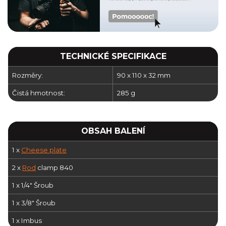
TECHNICKÉ SPECIFIKACE
Rozměry:
90 x 110 x 32 mm
Čistá hmotnost:
285 g
OBSAH BALENÍ
1 x
Cheese plate
2 x
Rod
clamp 840
1 x 1/4" Šroub
1 x 3/8" Šroub
1 x Imbus