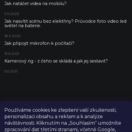
Jak natáčet videa na mobilu?
5.11.2023
Jak nasvítit scénu bez elektřiny? Průvodce foto video led
světel na baterie.
18.9.2022
Jak připojit mikrofon k počítači?
15.6.2021
Kamerový rig - z čeho se skládá a jak jej sestavit?
5.5.2021
Používáme cookies ke zlepšení vaší zkušenosti,
personalizaci obsahu a reklam a k analýze
návštěvnosti. Kliknutím na „Souhlasím“ umožníte
zpracování dat třetími stranami, včetně Google,