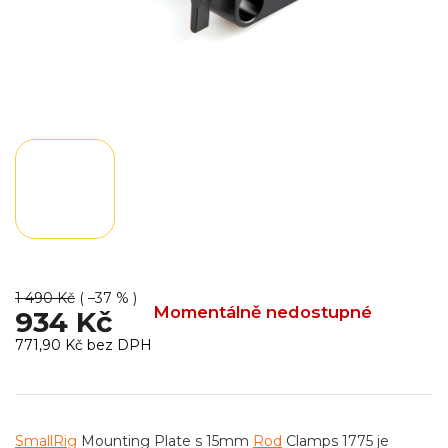
1 490 Kč
( –37 % )
Momentálně nedostupné
934 Kč
771,90 Kč bez DPH
Měrná
cena:
SmallRig
Mounting Plate s 15mm
Rod
Clamps 1775 je