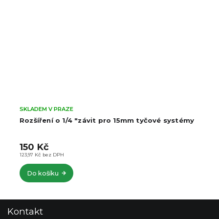
SKLADEM V PRAZE
Rozšíření o 1/4 "závit pro 15mm tyčové systémy
150 Kč
123,97 Kč bez DPH
Do košíku
Z
Kontakt
á