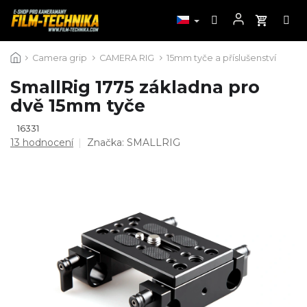
Přejít
Camera grip
CAMERA RIG
15mm tyče a příslušenství
na
obsah
SmallRig 1775 základna pro
dvě 15mm tyče
16331
Průměrné
13 hodnocení
Značka:
SMALLRIG
hodnocení
produktu
je
4,9
z
5
hvězdiček.