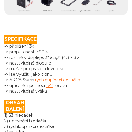
SPECIFIKACE
-> přiblížení: 3x
-> propustnost: >90%
-> rozměry displeje: 3" a 3,2" (4:3 a 3:2)
-> nastavitelné dioptrie
-> mušle pro pravé a levé oko
-> lze využít i jako clonu
-> ARCA Swiss
rychloupínací destička
-> upevnění pomocí
1/4"
závitu
-> nastavitelná výška
OBSAH
BALENÍ
1) S3 hledáček
2) upevnění hledačku
3) rychloupínací destička
4) poutko