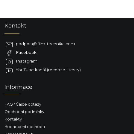
Z
Kontakt
á
p
a
podpora
@
film-technika.com
t
Facebook
í
Instagram
YouTube kanál (recenze i testy)
Informace
FAQ / Časté dotazy
Obchodní podmínky
Kontakty
Hodnocení obchodu