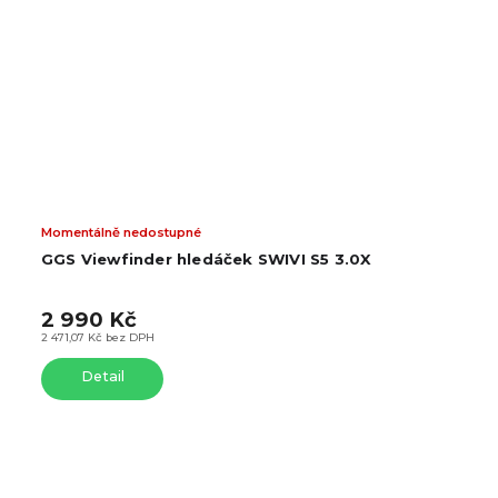
Momentálně nedostupné
Mome
GGS Viewfinder hledáček SWIVI S5 3.0X
GGS 
2 990 Kč
–11 %
2 471,07 Kč bez DPH
2 6
2 189,
Detail
Do