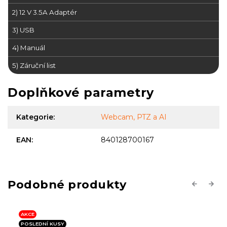
2) 12 V 3.5A Adaptér
3) USB
4) Manuál
5) Záruční list
Doplňkové parametry
Kategorie
:
Webcam, PTZ a AI
EAN
:
840128700167
Previous
Next
AKCE
POSLEDNÍ KUSY