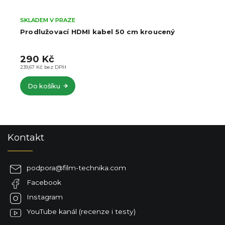
SKLADEM V PRAZE
Prodlužovací HDMI kabel 50 cm kroucený
290 Kč
239,67 Kč bez DPH
Do košíku
Z
Kontakt
á
p
a
podpora
@
film-technika.com
t
Facebook
í
Instagram
YouTube kanál (recenze i testy)