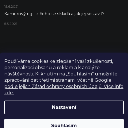
15.6.2021
Kamerový rig - z čeho se skládá a jak jej sestavit?
5.5.2021
Používáme cookies ke zlepšení vaší zkušenosti,
personalizaci obsahu a reklam a k analýze
návštěvnosti. Kliknutím na „Souhlasím“ umožníte
zpracování dat třetími stranami, včetně Google,
podle jejich Zásad ochrany osobních údajů. Více info
zde.
Copyright 2026
FILM-TECHNIKA
. Všechna práva vyhrazena.
Upravit nastavení cookies
Nastavení
Grafický návrh vytvořil a nakódoval
Shoptetak.cz
Výdejní sklad Praha: PO–PÁ 8:00–16:00. Při objednání a
Souhlasím
Vytvořil Shoptet