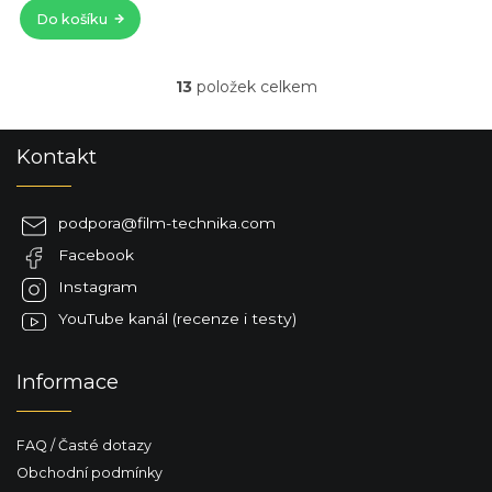
5
Do košíku
hvě
13
položek celkem
O
v
l
Z
Kontakt
á
á
d
p
a
a
c
podpora
@
film-technika.com
t
í
Facebook
í
p
r
Instagram
v
YouTube kanál (recenze i testy)
k
y
v
Informace
ý
p
i
FAQ / Časté dotazy
s
u
Obchodní podmínky