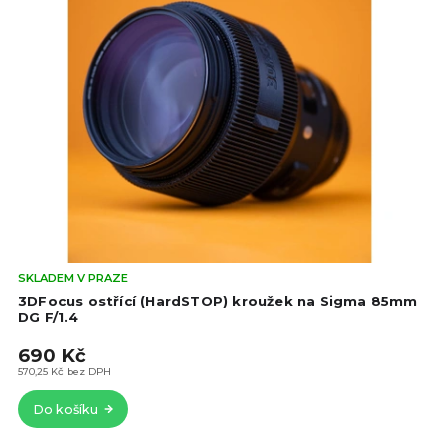
Prů
SKLADEM V PRAZE
hod
3DFocus ostřící (HardSTOP) kroužek na Sigma 85mm
pro
DG F/1.4
je
690 Kč
5,0
z
570,25 Kč bez DPH
5
Do košíku
hvě