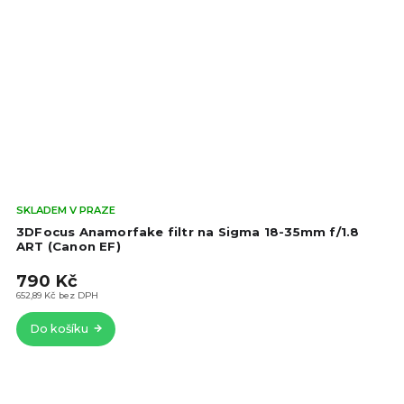
Prů
SKLADEM V PRAZE
hod
3DFocus Anamorfake filtr na Sigma 18-35mm f/1.8
pro
ART (Canon EF)
je
790 Kč
4,2
z
652,89 Kč bez DPH
5
Do košíku
hvě