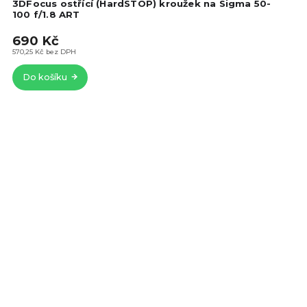
hod
3DFocus ostřící (HardSTOP) kroužek na Sigma 50-
pro
100 f/1.8 ART
je
690 Kč
5,0
z
570,25 Kč bez DPH
5
Do košíku
hvě