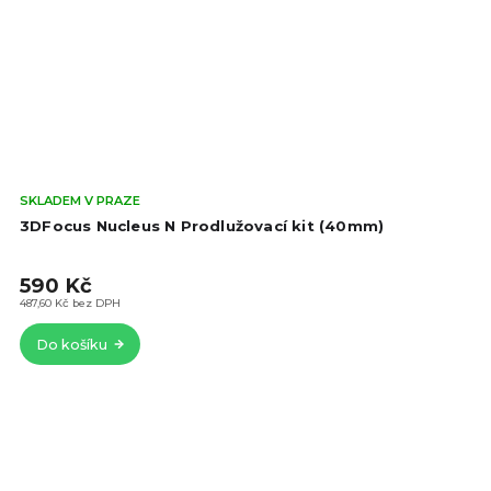
Prů
SKLADEM V PRAZE
hod
3DFocus Nucleus N Prodlužovací kit (40mm)
pro
je
590 Kč
5,0
z
487,60 Kč bez DPH
5
Do košíku
hvě