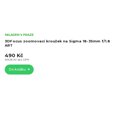
Prů
SKLADEM V PRAZE
hod
3DFocus zoomovací kroužek na Sigma 18-35mm f/1.8
pro
ART
je
490 Kč
5,0
z
404,96 Kč bez DPH
5
Do košíku
hvě