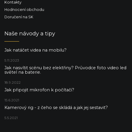
Kontakty
Hodnocení obchodu
Doručení na SK
Naše návody a tipy
Jak natáčet videa na mobilu?
5.11.2023
Jak nasvítit scénu bez elektřiny? Průvodce foto video led
světel na baterie.
18.9.2022
Jak připojit mikrofon k počítači?
15.6.2021
Kamerový rig - z čeho se skládá a jak jej sestavit?
5.5.2021