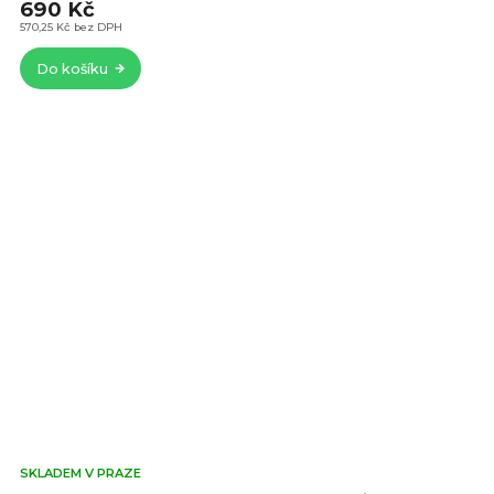
690 Kč
5,0
z
570,25 Kč bez DPH
5
Do košíku
hvě
Prů
SKLADEM V PRAZE