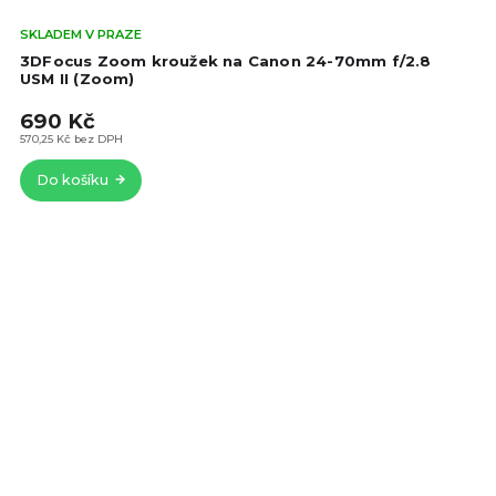
Prů
SKLADEM V PRAZE
hod
3DFocus Zoom kroužek na Canon 24-70mm f/2.8
pro
USM II (Zoom)
je
690 Kč
5,0
z
570,25 Kč bez DPH
5
Do košíku
hvě