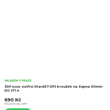
Prů
SKLADEM V PRAZE
hod
3DFocus ostřící (HardSTOP) kroužek na Sigma 50mm
pro
DG F/1.4
je
690 Kč
5,0
z
570,25 Kč bez DPH
5