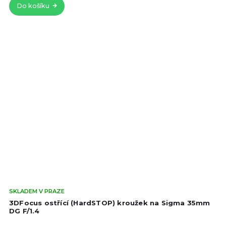
Do košíku
hvě
Prů
SKLADEM V PRAZE
hod
3DFocus ostřící (HardSTOP) kroužek na Sigma 35mm
pro
DG F/1.4
je