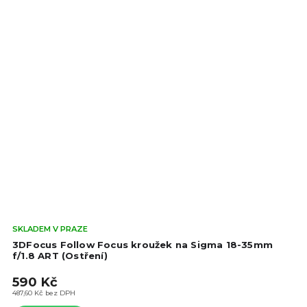
Prů
SKLADEM V PRAZE
hod
3DFocus Follow Focus kroužek na Sigma 18-35mm
pro
f/1.8 ART (Ostření)
je
590 Kč
4,8
z
487,60 Kč bez DPH