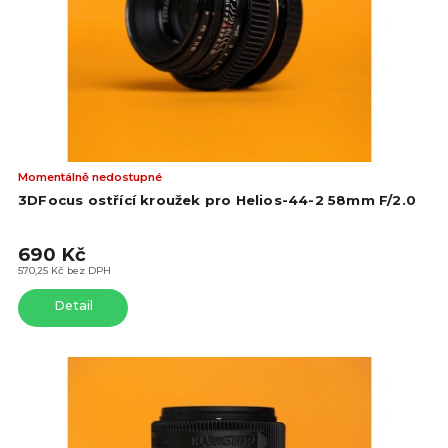
o
d
d
u
u
k
k
t
t
ů
ů
Prů
Momentálně nedostupné
hod
3DFocus ostřící kroužek pro Helios-44-2 58mm F/2.0
pro
je
690 Kč
5,0
z
570,25 Kč bez DPH
5
Detail
hvě