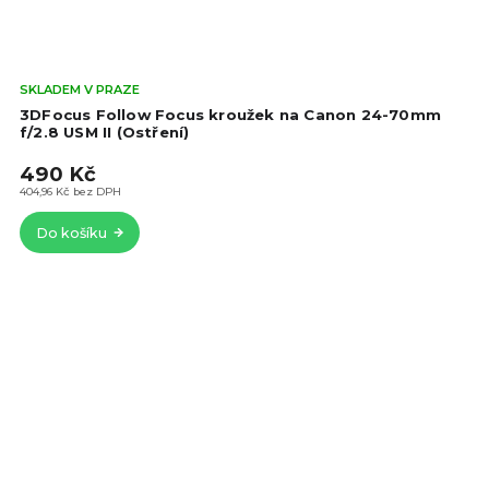
Prů
SKLADEM V PRAZE
hod
3DFocus Follow Focus kroužek na Canon 24-70mm
pro
f/2.8 USM II (Ostření)
je
490 Kč
5,0
z
404,96 Kč bez DPH
5
Do košíku
hvě