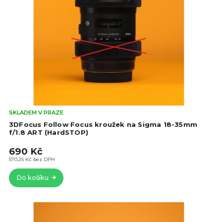
Prů
SKLADEM V PRAZE
hod
3DFocus Follow Focus kroužek na Sigma 18-35mm
pro
f/1.8 ART (HardSTOP)
je
690 Kč
4,3
z
570,25 Kč bez DPH
5
Do košíku
hvě