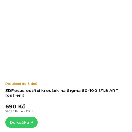
Prů
Doručení do 3 dnů
hod
3DFocus ostřící kroužek na Sigma 50-100 f/1.8 ART
pro
(ostření)
je
690 Kč
5,0
z
570,25 Kč bez DPH
5
Do košíku
hvě