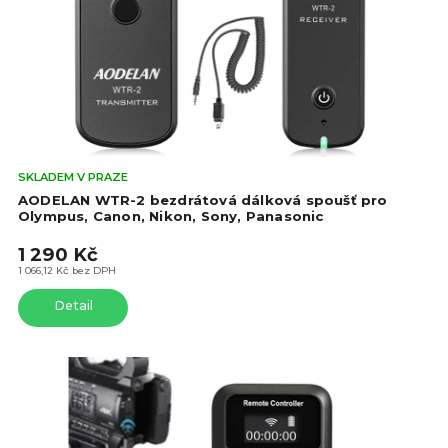
o
d
d
u
u
k
k
t
t
ů
ů
Prů
SKLADEM V PRAZE
hod
AODELAN WTR-2 bezdrátová dálková spoušť pro
pro
Olympus, Canon, Nikon, Sony, Panasonic
je
1 290 Kč
4,2
z
1 066,12 Kč bez DPH
5
Detail
hvě