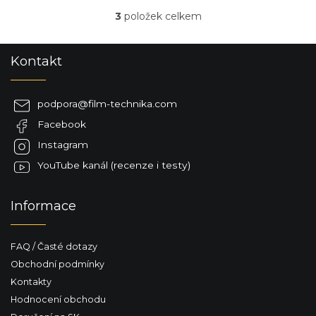
3
položek celkem
O
v
l
Z
Kontakt
á
á
d
p
a
a
c
podpora
@
film-technika.com
t
í
Facebook
í
p
r
Instagram
v
YouTube kanál (recenze i testy)
k
y
v
Informace
ý
p
i
FAQ / Časté dotazy
s
u
Obchodní podmínky
Kontakty
Hodnocení obchodu