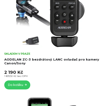
Prů
SKLADEM V PRAZE
hod
AODELAN ZC-3 bezdrátový LANC ovladač pro kamery
pro
Canon/Sony
je
2 190 Kč
4,7
z
1 809,92 Kč bez DPH
5
Do košíku
hvě