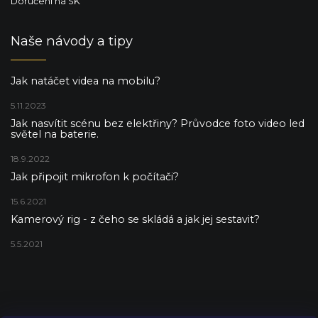
Doručení na SK
Naše návody a tipy
Jak natáčet videa na mobilu?
5.11.2023
Jak nasvítit scénu bez elektřiny? Průvodce foto video led
světel na baterie.
18.9.2022
Jak připojit mikrofon k počítači?
15.6.2021
Kamerový rig - z čeho se skládá a jak jej sestavit?
5.5.2021