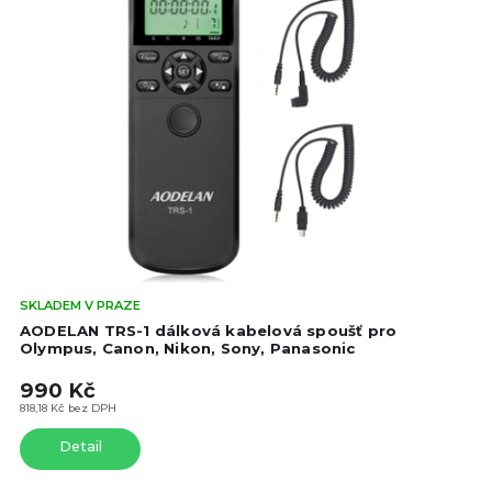
Prů
SKLADEM V PRAZE
hod
AODELAN TRS-1 dálková kabelová spoušť pro
pro
Olympus, Canon, Nikon, Sony, Panasonic
je
990 Kč
4,3
z
818,18 Kč bez DPH
5
Detail
hvě