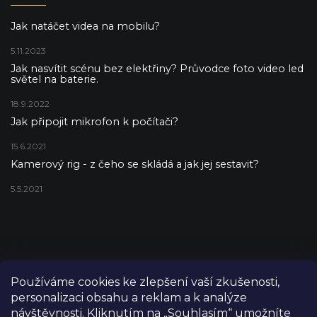
Jak natáčet videa na mobilu?
5.11.2023
Jak nasvítit scénu bez elektřiny? Průvodce foto video led
světel na baterie.
18.9.2022
Jak připojit mikrofon k počítači?
15.6.2021
Kamerový rig - z čeho se skládá a jak jej sestavit?
5.5.2021
Používáme cookies ke zlepšení vaší zkušenosti,
personalizaci obsahu a reklam a k analýze
návštěvnosti. Kliknutím na „Souhlasím“ umožníte