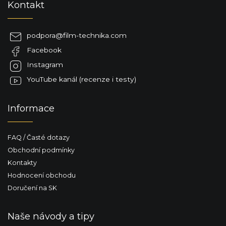
Kontakt
á
á
d
p
a
a
c
podpora
@
film-technika.com
t
í
Facebook
í
p
r
Instagram
v
YouTube kanál (recenze i testy)
k
y
v
Informace
ý
p
i
FAQ / Časté dotazy
s
u
Obchodní podmínky
Kontakty
Hodnocení obchodu
Doručení na SK
Naše návody a tipy