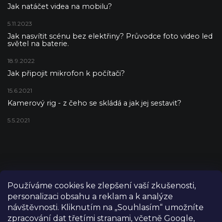
Jak natáčet videa na mobilu?
5.11.2023
Jak nasvítit scénu bez elektřiny? Průvodce foto video led
světel na baterie.
18.9.2022
Jak připojit mikrofon k počítači?
15.6.2021
Kamerový rig - z čeho se skládá a jak jej sestavit?
5.5.2021
Používáme cookies ke zlepšení vaší zkušenosti,
personalizaci obsahu a reklam a k analýze
návštěvnosti. Kliknutím na „Souhlasím“ umožníte
zpracování dat třetími stranami, včetně Google,