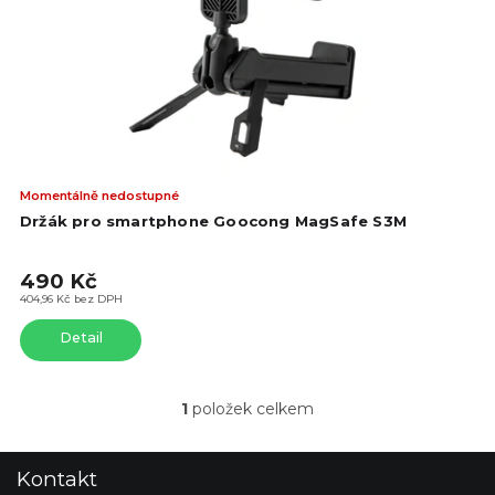
o
d
d
u
u
k
k
t
t
ů
ů
Prů
Momentálně nedostupné
hod
Držák pro smartphone Goocong MagSafe S3M
pro
je
490 Kč
5,0
z
404,96 Kč bez DPH
5
Detail
hvě
1
položek celkem
O
v
l
Z
Kontakt
á
á