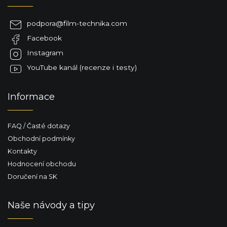
d
p
a
a
c
podpora
@
film-technika.com
t
í
Facebook
í
p
r
Instagram
v
YouTube kanál (recenze i testy)
k
y
v
Informace
ý
p
i
FAQ / Časté dotazy
s
u
Obchodní podmínky
Kontakty
Hodnocení obchodu
Doručení na SK
Naše návody a tipy