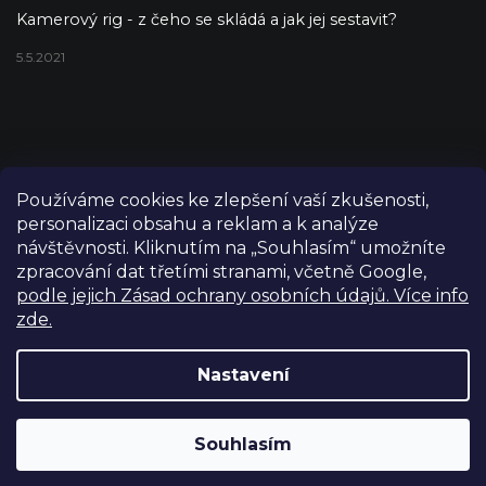
Kamerový rig - z čeho se skládá a jak jej sestavit?
5.5.2021
Používáme cookies ke zlepšení vaší zkušenosti,
personalizaci obsahu a reklam a k analýze
návštěvnosti. Kliknutím na „Souhlasím“ umožníte
zpracování dat třetími stranami, včetně Google,
podle jejich Zásad ochrany osobních údajů. Více info
zde.
Copyright 2026
FILM-TECHNIKA
. Všechna práva vyhrazena.
Upravit nastavení cookies
Nastavení
Grafický návrh vytvořil a nakódoval
Shoptetak.cz
Výdejní sklad Praha: PO–PÁ 8:00–16:00. Při objednání a
Souhlasím
Vytvořil Shoptet
úhradě lze zboží vyzvednout ještě tentýž den.