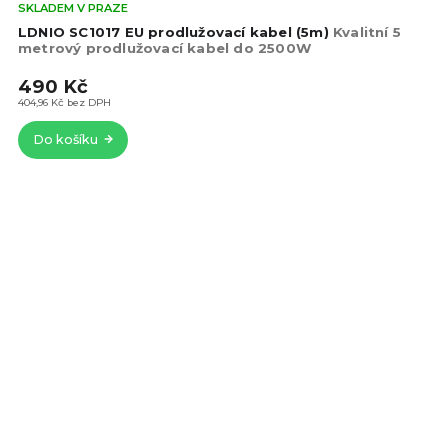
Prů
SKLADEM V PRAZE
hod
LDNIO SC1017 EU prodlužovací kabel (5m)
Kvalitní 5
pro
metrový prodlužovací kabel do 2500W
je
490 Kč
5,0
z
404,96 Kč bez DPH
5
Do košíku
hvě