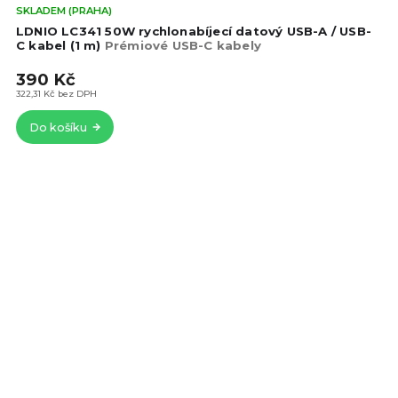
Prů
SKLADEM (PRAHA)
hod
LDNIO LC341 50W rychlonabíjecí datový USB-A / USB-
pro
C kabel (1 m)
Prémiové USB-C kabely
je
390 Kč
5,0
z
322,31 Kč bez DPH
5
Do košíku
hvě