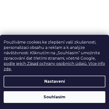
Používáme cookies ke zlepšení vaší zkušenosti,
personalizaci obsahu a reklam a k analýze
návštěvnosti. Kliknutím na „Souhlasím“ umožníte
zpracování dat třetími stranami, včetně Google,
podle jejich Zásad ochrany osobních údajů. Více info
zde.
Prů
SKLADEM V PRAZE
Nastavení
hod
LDNIO LC341C 65W rychlonabíjecí datový USB-C
pro
kabel (1 m)
Prémiové USB-C kabely
je
390 Kč
5,0
Výdejní sklad Praha: PO–PÁ 8:00–16:00. Při objednání a
Souhlasím
z
322,31 Kč bez DPH
úhradě lze zboží vyzvednout ještě tentýž den.
5
Do košíku