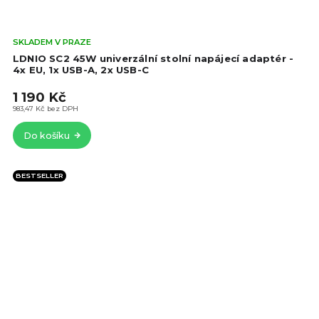
Prů
SKLADEM V PRAZE
hod
LDNIO SC2 45W univerzální stolní napájecí adaptér -
pro
4x EU, 1x USB-A, 2x USB-C
je
1 190 Kč
5,0
z
983,47 Kč bez DPH
5
Do košíku
hvě
BESTSELLER