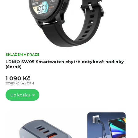
o
d
d
u
u
k
k
t
t
ů
ů
Prů
SKLADEM V PRAZE
hod
LDNIO SW05 Smartwatch chytré dotykové hodinky
pro
(černé)
je
1 090 Kč
5,0
z
900,83 Kč bez DPH
5
Do košíku
hvě