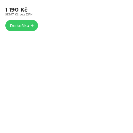
je
1 190 Kč
5,0
z
983,47 Kč bez DPH
5
Do košíku
hvě