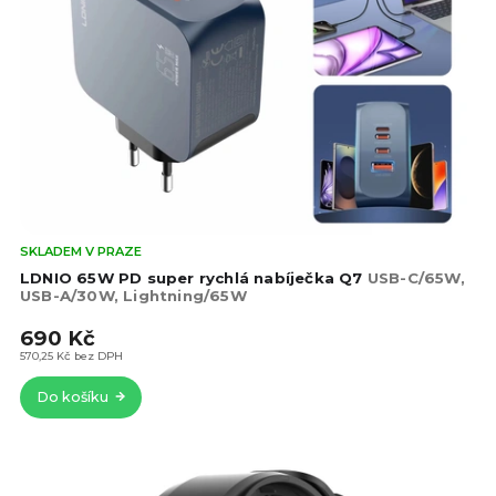
Prů
SKLADEM V PRAZE
hod
LDNIO 65W PD super rychlá nabíječka Q7
USB-C/65W,
pro
USB-A/30W, Lightning/65W
je
690 Kč
5,0
z
570,25 Kč bez DPH
5
Do košíku
hvě