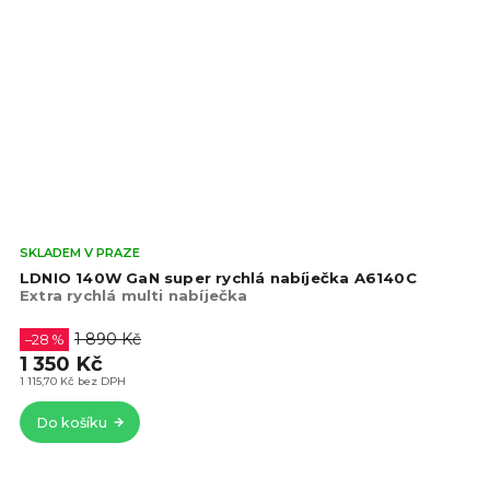
Prů
SKLADEM V PRAZE
hod
LDNIO 140W GaN super rychlá nabíječka A6140C
pro
Extra rychlá multi nabíječka
je
5,0
1 890 Kč
–28 %
z
1 350 Kč
5
1 115,70 Kč bez DPH
hvě
Do košíku