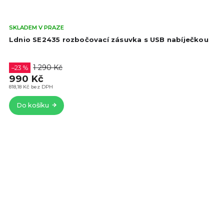
Prů
SKLADEM V PRAZE
hod
Ldnio SE2435 rozbočovací zásuvka s USB nabíječkou
pro
je
5,0
1 290 Kč
–23 %
z
990 Kč
5
818,18 Kč bez DPH
hvě
Do košíku