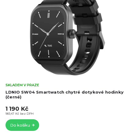
Prů
SKLADEM V PRAZE
hod
LDNIO SW04 Smartwatch chytré dotykové hodinky
pro
(černé)
je
1 190 Kč
5,0
z
983,47 Kč bez DPH
5
Do košíku
hvě