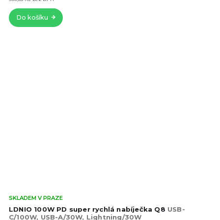
hvě
Do košíku
Prů
SKLADEM V PRAZE
hod
LDNIO 100W PD super rychlá nabíječka Q8
USB-
pro
C/100W, USB-A/30W, Lightning/30W