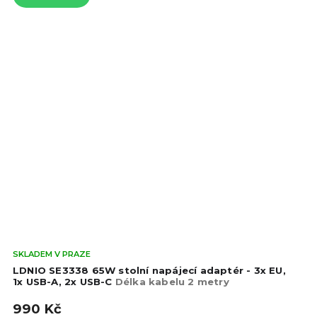
Prů
SKLADEM V PRAZE
hod
LDNIO SE3338 65W stolní napájecí adaptér - 3x EU,
pro
1x USB-A, 2x USB-C
Délka kabelu 2 metry
je
990 Kč
5,0