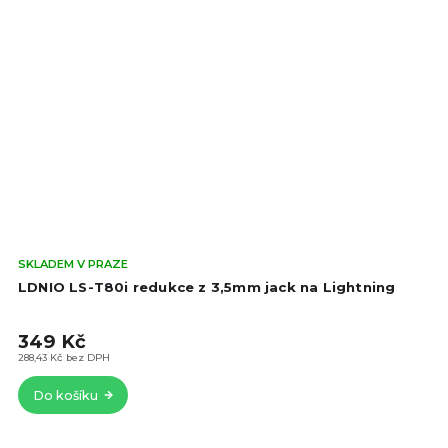
Prů
SKLADEM V PRAZE
hod
LDNIO LS-T80i redukce z 3,5mm jack na Lightning
pro
je
349 Kč
5,0
z
288,43 Kč bez DPH
5
Do košíku
hvě