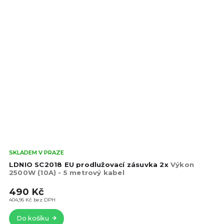
Prů
SKLADEM V PRAZE
hod
LDNIO SC2018 EU prodlužovací zásuvka 2x
Výkon
pro
2500W (10A) - 5 metrový kabel
je
490 Kč
5,0
z
404,96 Kč bez DPH
5
Do košíku
hvě