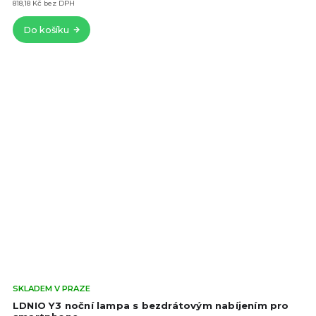
z
818,18 Kč bez DPH
5
Do košíku
hvě
Prů
SKLADEM V PRAZE
hod
LDNIO Y3 noční lampa s bezdrátovým nabíjením pro