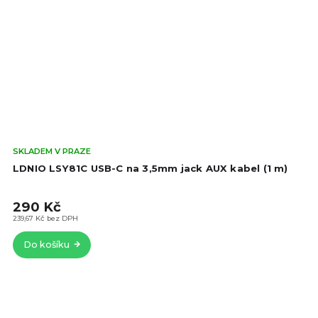
Prů
SKLADEM V PRAZE
hod
LDNIO LSY81C USB-C na 3,5mm jack AUX kabel (1 m)
pro
je
290 Kč
5,0
z
239,67 Kč bez DPH
5
Do košíku
hvě