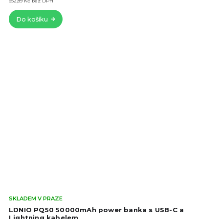
z
652,89 Kč bez DPH
5
Do košíku
hvě
Prů
SKLADEM V PRAZE
hod
LDNIO PQ50 50000mAh power banka s USB-C a
pro
Lightning kabelem