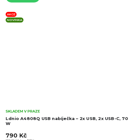
AKCE
NOVINKA
Prů
SKLADEM V PRAZE
hod
Ldnio A4808Q USB nabíječka – 2x USB, 2x USB-C, 70
pro
W
je
790 Kč
4,8