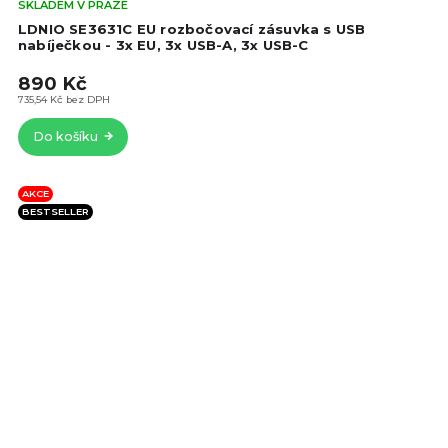
Prů
SKLADEM V PRAZE
hod
LDNIO SE3631C EU rozbočovací zásuvka s USB
pro
nabíječkou - 3x EU, 3x USB-A, 3x USB-C
je
890 Kč
5,0
z
735,54 Kč bez DPH
5
Do košíku
hvě
AKCE
BESTSELLER