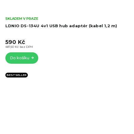
Prů
SKLADEM V PRAZE
hod
LDNIO DS-134U 4v1 USB hub adaptér (kabel 1,2 m)
pro
je
590 Kč
5,0
z
487,60 Kč bez DPH
5
Do košíku
hvě
BESTSELLER