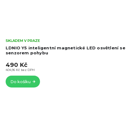
Prů
SKLADEM V PRAZE
hod
LDNIO Y5 inteligentní magnetické LED osvětlení se
pro
senzorem pohybu
je
490 Kč
5,0
z
404,96 Kč bez DPH
5
Do košíku
hvě