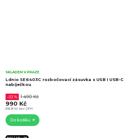
Prů
SKLADEM V PRAZE
hod
Ldnio SE6403C rozbočovací zásuvka s USB I USB-C
pro
nabíječkou
je
5,0
1 490 Kč
–33 %
z
990 Kč
5
818,18 Kč bez DPH
hvě
Do košíku
BESTSELLER