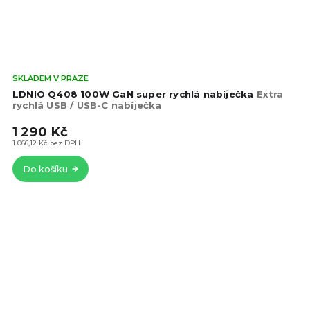
Prů
SKLADEM V PRAZE
hod
LDNIO Q408 100W GaN super rychlá nabíječka
Extra
pro
rychlá USB / USB-C nabíječka
je
1 290 Kč
5,0
z
1 066,12 Kč bez DPH
5
Do košíku
hvě