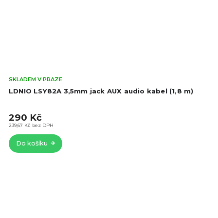
Prů
SKLADEM V PRAZE
hod
LDNIO LSY82A 3,5mm jack AUX audio kabel (1,8 m)
pro
je
290 Kč
5,0
z
239,67 Kč bez DPH
5
Do košíku
hvě