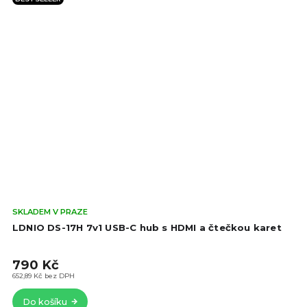
Prů
SKLADEM V PRAZE
hod
LDNIO DS-17H 7v1 USB-C hub s HDMI a čtečkou karet
pro
je
790 Kč
5,0
z
652,89 Kč bez DPH
5
Do košíku
hvě