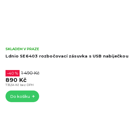
Prů
SKLADEM V PRAZE
hod
Ldnio SE6403 rozbočovací zásuvka s USB nabíječkou
pro
je
5,0
1 490 Kč
–40 %
z
890 Kč
5
735,54 Kč bez DPH
hvě
Do košíku