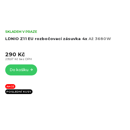
Prů
SKLADEM V PRAZE
hod
LDNIO Z11 EU rozbočovací zásuvka 4x
Až 3680W
pro
je
290 Kč
5,0
z
239,67 Kč bez DPH
5
Do košíku
hvě
AKCE
POSLEDNÍ KUSY