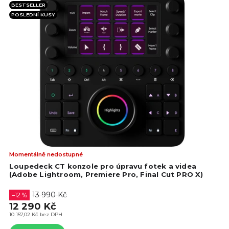
BESTSELLER
POSLEDNÍ KUSY
Prů
Momentálně nedostupné
hod
Loupedeck CT konzole pro úpravu fotek a videa
pro
(Adobe Lightroom, Premiere Pro, Final Cut PRO X)
je
4,5
13 990 Kč
–12 %
z
12 290 Kč
5
10 157,02 Kč bez DPH
hvě