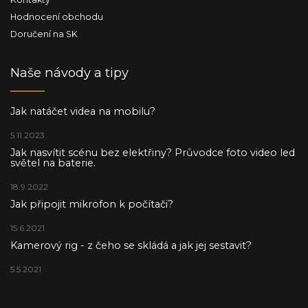
Hodnocení obchodu
Doručení na SK
Naše návody a tipy
Jak natáčet videa na mobilu?
5.11.2023
Jak nasvítit scénu bez elektřiny? Průvodce foto video led
světel na baterie.
18.9.2022
Jak připojit mikrofon k počítači?
15.6.2021
Kamerový rig - z čeho se skládá a jak jej sestavit?
5.5.2021