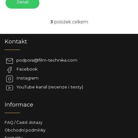
Detail
3
položek celkem
O
v
l
Z
Kontakt
á
á
d
p
a
a
c
podpora
@
film-technika.com
t
í
Facebook
í
p
r
Instagram
v
YouTube kanál (recenze i testy)
k
y
v
Informace
ý
p
i
FAQ / Časté dotazy
s
u
Obchodní podmínky
Kontakty