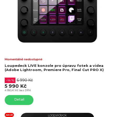
Prů
Momentálně nedostupné
hod
Loupedeck LIVE konzole pro úpravu fotek a videa
pro
(Adobe Lightroom, Premiere Pro, Final Cut PRO X)
je
4,4
6 990 Kč
–14 %
z
5 990 Kč
5
4 950,41 Kč bez DPH
hvě
Detail
AKCE