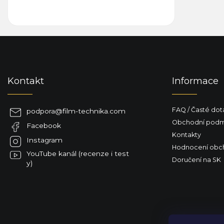
Z
á
p
a
Kontakt
Informace
t
í
FAQ / Časté dot
podpora
@
film-technika.com
Obchodní podm
Facebook
Kontakty
Instagram
Hodnocení obc
YouTube kanál (recenze i test
Doručení na SK
y)