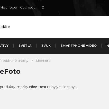
Hodnocení obchodu
Doručení na SK
ATIVY
SVĚTLA
ZVUK
SMARTPHONE VIDEO
N
Prodávané značky
NiceFoto
ceFoto
produkty značky
NiceFoto
nebyly nalezeny...