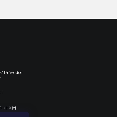
ny? Průvodce
.
i?
a jak jej