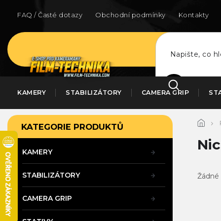
Přejít
na
FAQ / Časté dotazy
Obchodní podmínky
Kontakty
obsah
HLEDAT
KAMERY
STABILIZÁTORY
CAMERA GRIP
ST
P
Přeskočit
KATEGORIE PRODUKTŮ
kategorie
o
s
Ni
t
KAMERY
r
a
STABILIZÁTORY
Žádné 
n
n
CAMERA GRIP
í
p