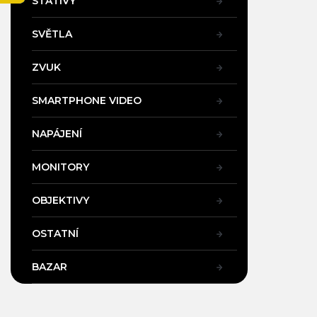
STATIVY
a
n
SVĚTLA
e
l
ZVUK
SMARTPHONE VIDEO
NAPÁJENÍ
MONITORY
OBJEKTIVY
OSTATNÍ
BAZAR