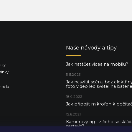
Naše návody a tipy
Jak natáčet videa na mobilu?
azy
ínky
5.11.2023
Jak nasvítit scénu bez elektři
foto video led světel na baterie
hodu
18.9.2022
Jak připojit mikrofon k počítač
15.6.2021
Kamerový rig - z čeho se skládá 
sestavit?