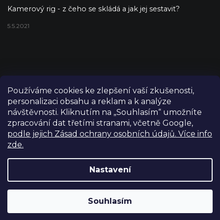
Kamerový rig - z čeho se skládá a jak jej sestavit?
5.5.2021
Používáme cookies ke zlepšení vaší zkušenosti,
personalizaci obsahu a reklam a k analýze
návštěvnosti. Kliknutím na „Souhlasím“ umožníte
zpracování dat třetími stranami, včetně Google,
podle jejich Zásad ochrany osobních údajů. Více info
zde.
Copyright 2026
FILM-TECHNIKA
. Všechna práva vyhrazena.
Upravit nastavení cookies
Nastavení
Grafický návrh vytvořil a nakódoval
Shoptetak.cz
Výdejní sklad Praha: PO–PÁ 8:00–16:00. Při objednání a
Souhlasím
Vytvořil Shoptet
úhradě lze zboží vyzvednout ještě tentýž den.