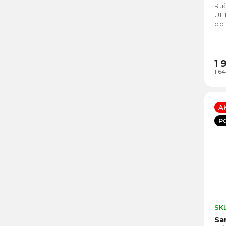
Ruč
UH
od 
1 
1 6
A
P
SK
Sa