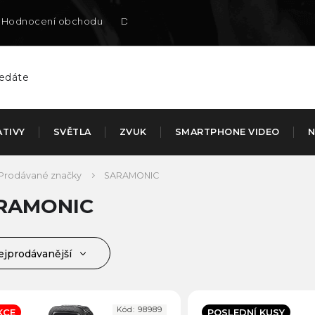
Hodnocení obchodu
Doručení na SK
ATIVY
SVĚTLA
ZVUK
SMARTPHONE VIDEO
N
Prodávané značky
SARAMONIC
RAMONIC
ejprodávanější
jlevnější
jdražší
Kód:
98989
KCE
POSLEDNÍ KUSY