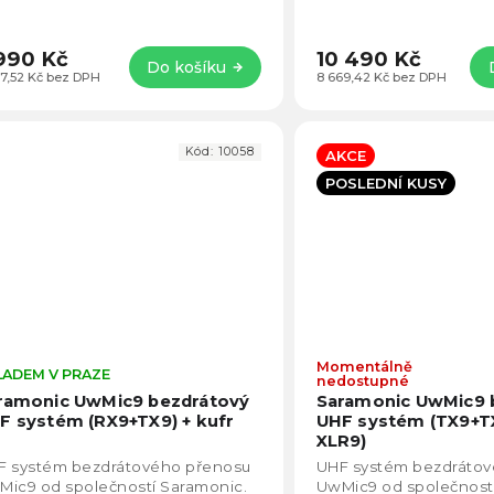
vativními funkcemi, která funguje
jně dobře s fotoaparátem pro...
990 Kč
10 490 Kč
Do košíku
97,52 Kč bez DPH
8 669,42 Kč bez DPH
Kód:
10058
AKCE
POSLEDNÍ KUSY
Momentálně
LADEM V PRAZE
Průměrné
nedostupné
hodnocení
ramonic UwMic9 bezdrátový
Saramonic UwMic9 
produktu
F systém (RX9+TX9) + kufr
UHF systém (TX9+T
je
XLR9)
5,0
F systém bezdrátového přenosu
UHF systém bezdráto
z
Mic9 od společností Saramonic.
UwMic9 od společnost