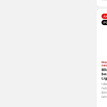
A
P
Mo
ne
Bl
be
Li
Ide
řeš
Bli
leh
a s