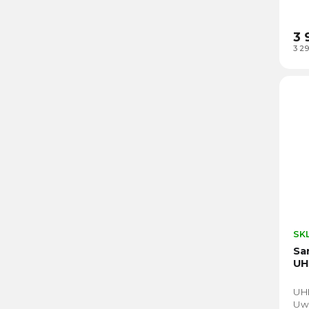
ino
ste
3 
3 2
SK
Sa
UH
UH
Uw