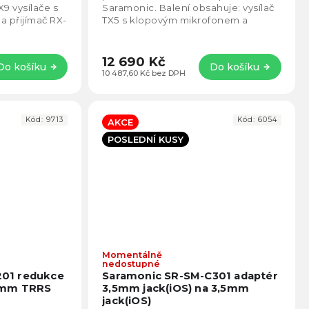
5
5
9 vysílače s
Saramonic. Balení obsahuje: vysílač
hvězdiček.
hvězd
 přijímač RX-
TX5 s klopovým mikrofonem a
m.
přijímač RX5.
12 690 Kč
Do košíku
Do košíku
10 487,60 Kč bez DPH
Kód:
9713
Kód:
6054
AKCE
POSLEDNÍ KUSY
Momentálně
Průměrné
Prům
nedostupné
hodnocení
hodno
01 redukce
Saramonic SR-SM-C301 adaptér
produktu
produ
5mm TRRS
3,5mm jack(iOS) na 3,5mm
je
je
jack(iOS)