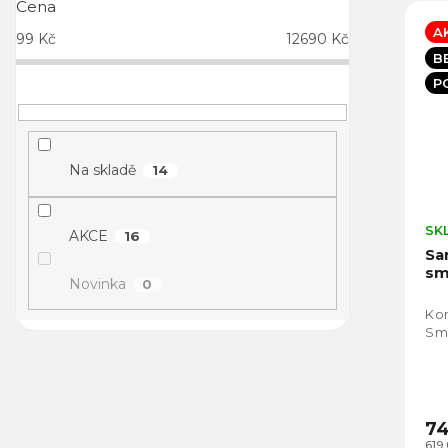
Cena
A
99
Kč
12690
Kč
B
P
Na skladě
14
SK
AKCE
16
Sa
sm
Novinka
0
Ko
Sm
74
619