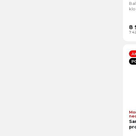
Bal
kl
a k
8 
7 4
A
P
Mo
ne
Sa
pr