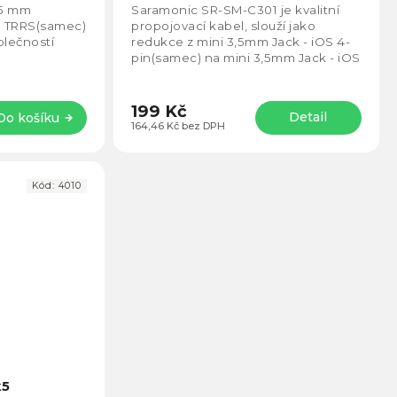
4,6
4,5
,5 mm
Saramonic SR-SM-C301 je kvalitní
z
z
m TRRS(samec)
propojovací kabel, slouží jako
5
5
lečností
redukce z mini 3,5mm Jack - iOS 4-
hvězdiček.
hvězd
pin(samec) na mini 3,5mm Jack - iOS
4-pin(samec).
199 Kč
Detail
Do košíku
164,46 Kč bez DPH
Kód:
4010
Průměrné
hodnocení
k5