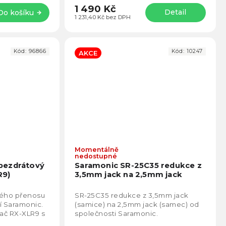
1 490 Kč
Detail
Do košíku
1 231,40 Kč bez DPH
Kód:
96866
Kód:
10247
AKCE
Momentálně
Průměrné
Prům
nedostupné
hodnocení
hodno
bezdrátový
Saramonic SR-25C35 redukce z
produktu
produ
R9)
3,5mm jack na 2,5mm jack
je
je
5,0
4,8
vého přenosu
SR-25C35 redukce z 3,5mm jack
z
z
í Saramonic.
(samice) na 2,5mm jack (samec) od
5
5
mač RX-XLR9 s
společnosti Saramonic.
hvězdiček.
hvězd