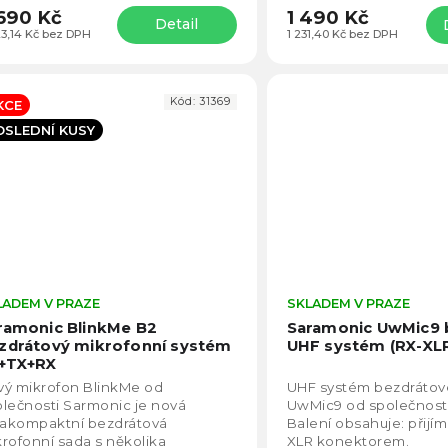
690 Kč
1 490 Kč
Detail
23,14 Kč bez DPH
1 231,40 Kč bez DPH
Kód:
31369
KCE
OSLEDNÍ KUSY
LADEM V PRAZE
Průměrné
SKLADEM V PRAZE
hodnocení
ramonic BlinkMe B2
Saramonic UwMic9 
produktu
zdrátový mikrofonní systém
UHF systém (RX-XL
je
+TX+RX
4,5
vý mikrofon BlinkMe od
UHF systém bezdráto
z
lečnosti Sarmonic je nová
UwMic9 od společnost
5
rakompaktní bezdrátová
Balení obsahuje: přijí
hvězdiček.
rofonní sada s několika
XLR konektorem.