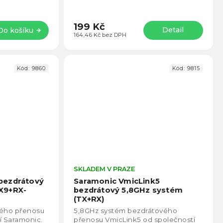
199 Kč
Detail
Do košíku
164,46 Kč bez DPH
Kód:
9860
Kód:
9815
Průměrné
SKLADEM V PRAZE
Prům
hodnocení
hodno
bezdrátový
Saramonic VmicLink5
produktu
produ
X9+RX-
bezdrátový 5,8GHz systém
je
je
(TX+RX)
4,4
5,0
vého přenosu
5,8GHz systém bezdrátového
z
z
í Saramonic.
přenosu VmicLink5 od společností