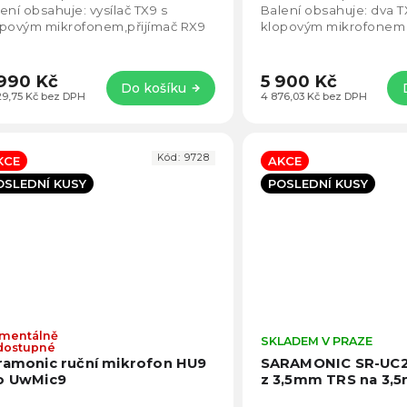
5
ení obsahuje: vysílač TX9 s
Balení obsahuje: dva TX
hvězdiček.
opovým mikrofonem,přijímač RX9
klopovým mikrofonem a
ufr s pěnovou výplní.
XLR9 s XLR konektore
990 Kč
5 900 Kč
Do košíku
29,75 Kč bez DPH
4 876,03 Kč bez DPH
Kód:
9728
KCE
AKCE
OSLEDNÍ KUSY
POSLEDNÍ KUSY
mentálně
Průměrné
SKLADEM V PRAZE
dostupné
hodnocení
ramonic ruční mikrofon HU9
SARAMONIC SR-UC2
produktu
o UwMic9
z 3,5mm TRS na 3,
je