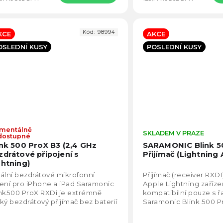
Kód:
98994
KCE
AKCE
OSLEDNÍ KUSY
POSLEDNÍ KUSY
mentálně
Průměrné
SKLADEM V PRAZE
dostupné
hodnocení
ink 500 ProX B3 (2,4 GHz
SARAMONIC Blink 5
produktu
zdrátové připojení s
Přijímač (Lightning 
je
ghtning)
4,5
ální bezdrátové mikrofonní
Přijímač (receiver RXDI
z
ení pro iPhone a iPad Saramonic
Apple Lightning zařízen
5
nk500 ProX RXDi je extrémně
kompatibilní pouze s 
hvězdiček.
ký bezdrátový přijímač bez baterií
Saramonic Blink 500 Pr
 certifikací MFi...
verzí Blink 500 bez oz