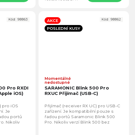
Kód:
98863
Kód:
98862
AKCE
POSLEDNÍ KUSY
Momentálně
Průměrné
Prům
nedostupné
hodnocení
hodno
00 Pro RXDI
SARAMONIC Blink 500 Pro
produktu
produ
Apple iOS)
RXUC Přijímač (USB-C)
je
je
4,7
4,4
) pro iOS
Přijímač (receiver RX UC) pro USB-C
z
z
í. Je
zařízení. Je kompatibilní pouze s
5
5
řadou portů
řadou portů Saramonic Blink 500
hvězdiček.
hvězd
o. Nikoliv
Pro. Nikoliv verzí Blink 500 bez
načení Pro.
označení Pro.