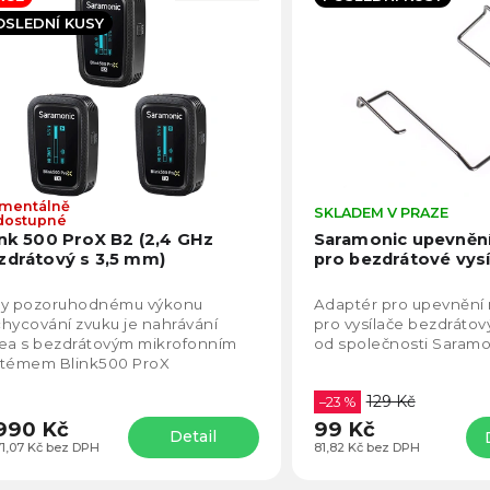
becedně
OSLEDNÍ KUSY
mentálně
Průměrné
SKLADEM V PRAZE
dostupné
hodnocení
ink 500 ProX B2 (2,4 GHz
Saramonic upevněn
produktu
zdrátový s 3,5 mm)
pro bezdrátové vysí
je
3,4
ky pozoruhodnému výkonu
Adaptér pro upevnění
z
hycování zvuku je nahrávání
pro vysílače bezdráto
5
dea s bezdrátovým mikrofonním
od společnosti Saramo
hvězdiček.
stémem Blink500 ProX
zší. Spolehlivý bezdrátový
129 Kč
rofonní systém...
–23 %
990 Kč
99 Kč
Detail
71,07 Kč bez DPH
81,82 Kč bez DPH