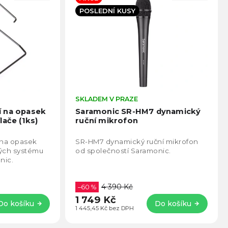
POSLEDNÍ KUSY
Průměrné
SKLADEM V PRAZE
Prům
hodnocení
hodno
í na opasek
Saramonic SR-HM7 dynamický
produktu
produ
lače (1ks)
ruční mikrofon
je
je
5,0
5,0
 na opasek
SR-HM7 dynamický ruční mikrofon
z
z
vých systému
od společností Saramonic.
5
5
nic.
hvězdiček.
hvězd
4 390 Kč
–60 %
1 749 Kč
Do košíku
Do košíku
1 445,45 Kč bez DPH