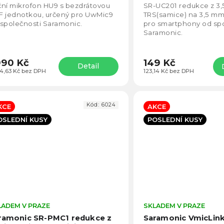
4,8
ní mikrofon HU9 s bezdrátovou
SR-UC201 redukce z 3
z
F jednotkou, určený pro UwMic9
TRS(samice) na 3,5 m
5
společnosti Saramonic.
pro smartphony od spo
hvězdiček.
Saramonic.
990 Kč
149 Kč
Detail
44,63 Kč bez DPH
123,14 Kč bez DPH
Kód:
6024
KCE
AKCE
OSLEDNÍ KUSY
POSLEDNÍ KUSY
LADEM V PRAZE
Průměrné
SKLADEM V PRAZE
hodnocení
ramonic SR-PMC1 redukce z
Saramonic VmicLin