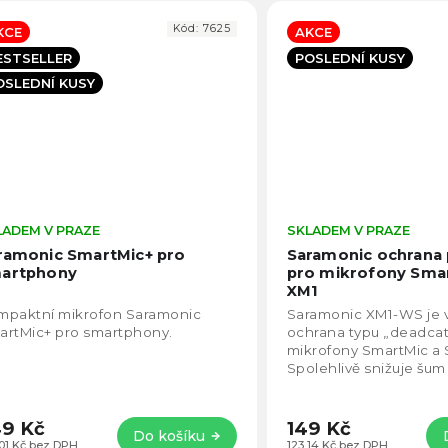
Kód:
7625
KCE
AKCE
ESTSELLER
POSLEDNÍ KUSY
OSLEDNÍ KUSY
LADEM V PRAZE
Průměrné
SKLADEM V PRAZE
hodnocení
ramonic SmartMic+ pro
Saramonic ochrana 
produktu
artphony
pro mikrofony Smar
je
XM1
4,6
mpaktní mikrofon Saramonic
Saramonic XM1-WS je 
z
artMic+ pro smartphony.
ochrana typu „deadcat
5
mikrofony SmartMic a 
hvězdiček.
Spolehlivě snižuje šum
způsobený větrem při 
zvuku v exteriéru. Díky.
9 Kč
149 Kč
Do košíku
,01 Kč bez DPH
123,14 Kč bez DPH