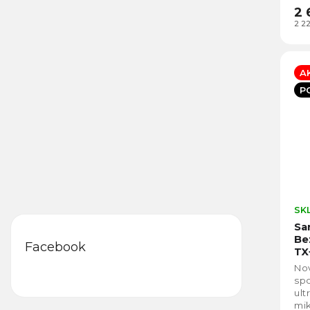
2 
2 2
A
P
SK
Sa
Be
Facebook
TX
No
spo
ult
mik