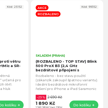
Kód:
25152
Kód:
99352
AKCE
ROZBALENO
Průměrné
SKLADEM (PRAHA)
Prům
hodnocení
hodno
proti větru
(ROZBALENO - TOP STAV) Blink
produktu
produ
tMic a SR-
500 ProX B3 (2,4 GHz
je
je
bezdrátové připojení s
4,5
5,0
Lightning)
větrná
Rozbaleno - bez stavu použití
z
z
“ určená pro
(zákanzík zakoupil špatnou variantu).
5
5
SR-XM1.
Ideální bezdrátové mikrofonní
hvězdiček.
hvězd
 a hluk
řešení pro iPhone a iPad Saramonic
nahrávání
Blink500 ProX RXDi je extrémně
2 690 Kč
..
lehký...
–29 %
1 890 Kč
Do košíku
Do košíku
1 561,98 Kč bez DPH