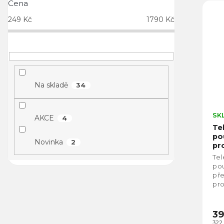
Cena
249
Kč
1790
Kč
Na skladě
34
SK
AKCE
4
Te
po
Novinka
2
pr
Tel
pou
př
pro
sil
pře
39
322