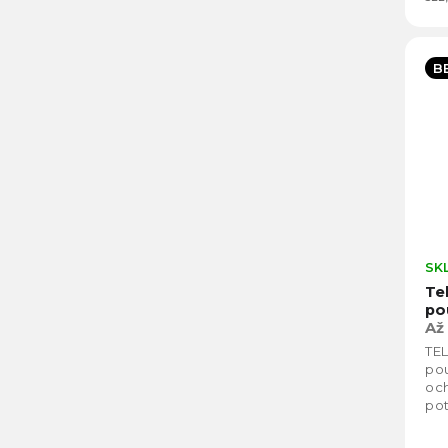
B
SK
Te
po
Až
TE
pou
och
pot
Pou
60 