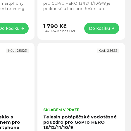
5
5
 smartphony,
pro GoPro HERO 13/12/11/10/9/8 je
hvězdiček.
hvězd
ivestreaming i
praktické all-in-one řešení pro
tabilní...
stabilní záběry i pohodlné pořizování
selfie...
1 790 Kč
Do košíku
Do košíku
1 479,34 Kč bez DPH
Kód:
25623
Kód:
25622
Průměrné
SKLADEM V PRAZE
Prům
hodnocení
hodno
sklo s
Telesin potápěčské vodotěsné
produktu
produ
enem pro
pouzdro pro GoPro HERO
je
je
artphone
13/12/11/10/9