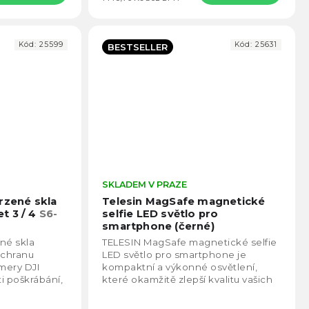
Kód:
25599
Kód:
25631
BESTSELLER
Průměrné
SKLADEM V PRAZE
Prům
hodnocení
hodno
rzené skla
Telesin MagSafe magnetické
produktu
produ
t 3 / 4
S6-
selfie LED světlo pro
je
je
smartphone (černé)
5,0
5,0
né skla
TELESIN MagSafe magnetické selfie
z
z
ochranu
LED světlo pro smartphone je
5
5
amery DJI
kompaktní a výkonné osvětlení,
hvězdiček.
hvězd
i poškrábání,
které okamžitě zlepší kvalitu vašich
 nárazům.
fotografií i videí. Díky silnému
magnetu jej...