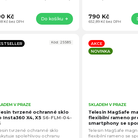
tavitelné hliníkové rameno
25–116 cm, vysokou odo
žňuje přesné...
nárazům...
0 Kč
790 Kč
Do košíku
,18 Kč bez DPH
652,89 Kč bez DPH
Kód:
25585
ESTSELLER
AKCE
NOVINKA
LADEM V PRAZE
Průměrné
SKLADEM V PRAZE
hodnocení
lesin tvrzené ochranné sklo
Telesin MagSafe m
produktu
o Insta360 X4, X5
S6-FLM-04-
flexibilní rameno pr
je
S
smartphony se spon
5,0
pro záběry ze shora
esin tvrzené ochranné sklo
Telesin MagSafe magn
z
kytuje spolehlivou ochranu
flexibilní rameno se sp