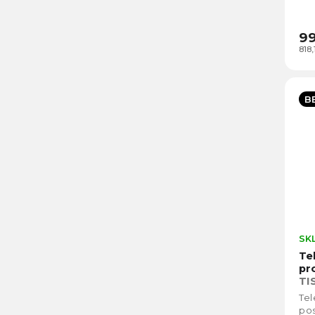
Nas
umo
99
818
B
SK
Te
pr
TI
Tel
pos