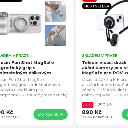
becedně
BESTSELLER
LADEM V PRAZE
Průměrné
SKLADEM V PRAZE
hodnocení
lesin Fun Shot MagSafe
Telesin visací držák
produktu
gnetický grip s
akční kamery pro 
je
nímatelným dálkovým
MagSafe pro POV z
5,0
ládáním pro smartphone
esin Fun Shot MagSafe
Visací držák na krk pr
lý)
z
gnetický grip s odnímatelným
a akční kamery MagSa
5
lkovým ovládáním pro
záběry. Držák ideální 
hvězdiček.
rtphone – Ultra-silný magnetický
unboxing videí, POV vi
ák s N52 magnety pro stabilní
jiným modelům sada o
1 290 Kč
ycení telefonu nebo...
na...
–31 %
0 Kč
890 Kč
Do košíku
,18 Kč bez DPH
735,54 Kč bez DPH