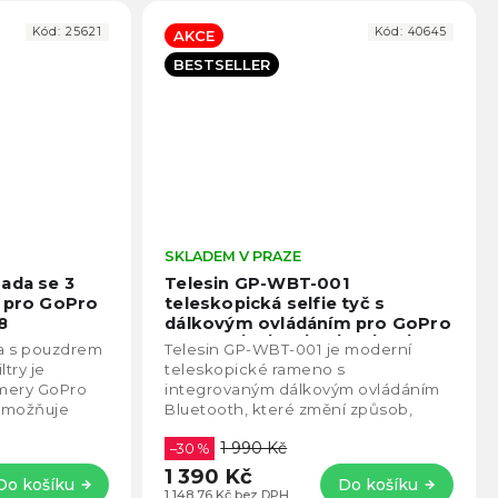
Kód:
25621
Kód:
40645
AKCE
BESTSELLER
Průměrné
SKLADEM V PRAZE
Prům
hodnocení
hodno
ada se 3
Telesin GP-WBT-001
produktu
produ
y pro GoPro
teleskopická selfie tyč s
je
je
8
dálkovým ovládáním pro GoPro
5,0
4,6
HERO 8 / 9 / 10 / 11 / 12 / 13 / Max
a s pouzdrem
Telesin GP-WBT-001 je moderní
z
z
ltry je
teleskopické rameno s
5
5
amery GoPro
integrovaným dálkovým ovládáním
hvězdiček.
hvězd
 umožňuje
Bluetooth, které změní způsob,
 do hloubky
jakým nahráváte – pod vodou i na
1 990 Kč
povrchu. Jedná se o první...
–30 %
1 390 Kč
Do košíku
Do košíku
1 148,76 Kč bez DPH