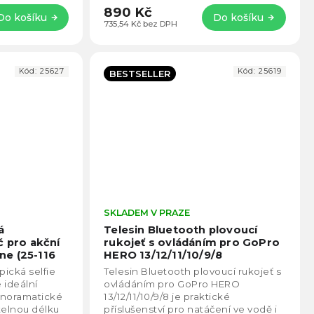
890 Kč
Do košíku
Do košíku
735,54 Kč bez DPH
Kód:
25627
Kód:
25619
BESTSELLER
Průměrné
SKLADEM V PRAZE
Prům
hodnocení
hodno
á
Telesin Bluetooth plovoucí
produktu
produ
č pro akční
rukojeť s ovládáním pro GoPro
je
je
e (25-116
HERO 13/12/11/10/9/8
5,0
5,0
ická selfie
Telesin Bluetooth plovoucí rukojeť s
z
z
 ideální
ovládáním pro GoPro HERO
5
5
anoramatické
13/12/11/10/9/8 je praktické
hvězdiček.
hvězd
telnou délku
příslušenství pro natáčení ve vodě i