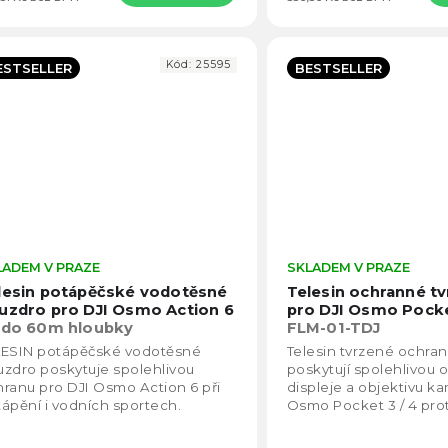
Kód:
25595
ESTSELLER
BESTSELLER
LADEM V PRAZE
Průměrné
SKLADEM V PRAZE
hodnocení
lesin potápěčské vodotěsné
Telesin ochranné tv
produktu
uzdro pro DJI Osmo Action 6
pro DJI Osmo Pocke
je
 do 60m hloubky
FLM-01-TDJ
5,0
LESIN potápěčské vodotěsné
Telesin tvrzené ochran
z
zdro poskytuje spolehlivou
poskytují spolehlivou 
5
ranu pro DJI Osmo Action 6 při
displeje a objektivu k
hvězdiček.
ápění i vodních sportech.
Osmo Pocket 3 / 4 prot
zdro je vodotěsné až do hloubky
nečistotám a drobným
metrů, vyrobené z...
Zachovává...