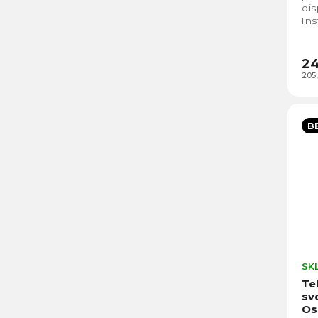
dis
Ins
ne
Zac
24
205
B
SK
Te
sv
Os