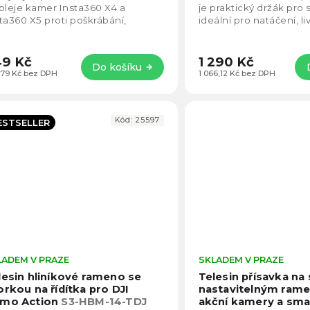
5
pleje kamer Insta360 X4 a
je praktický držák pro
hvězdiček.
ta360 X5 proti poškrábání,
ideální pro natáčení, l
čistotám a drobným nárazům.
záběry ze shora. Nabízí s
hovává vysokou čirost...
9 Kč
1 290 Kč
Do košíku
,79 Kč bez DPH
1 066,12 Kč bez DPH
Kód:
25597
ESTSELLER
LADEM V PRAZE
Průměrné
SKLADEM V PRAZE
hodnocení
lesin hliníkové rameno se
Telesin přísavka na 
produktu
orkou na řídítka pro DJI
nastavitelným ram
je
mo Action
S3-HBM-14-TDJ
akční kamery a sm