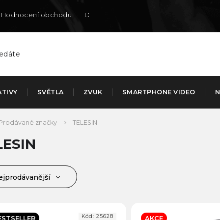
Hodnocení obchodu
Doručení na SK
ATIVY
SVĚTLA
ZVUK
SMARTPHONE VIDEO
N
Prodávané značky
TELESIN
LESIN
ejprodávanější
jlevnější
jdražší
Kód:
25628
ESTSELLER
AKCE