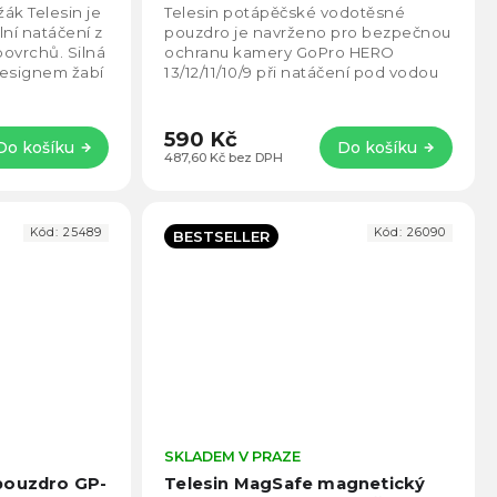
5,0
5,0
ák Telesin je
Telesin potápěčské vodotěsné
z
z
lní natáčení z
pouzdro je navrženo pro bezpečnou
5
5
povrchů. Silná
ochranu kamery GoPro HERO
hvězdiček.
hvězd
designem žabí
13/12/11/10/9 při natáčení pod vodou
až do hloubky 45 metrů. Průsvitná
konstrukce s 95%...
590 Kč
Do košíku
Do košíku
487,60 Kč bez DPH
Kód:
25489
Kód:
26090
BESTSELLER
Průměrné
SKLADEM V PRAZE
Prům
hodnocení
hodno
pouzdro GP-
Telesin MagSafe magnetický