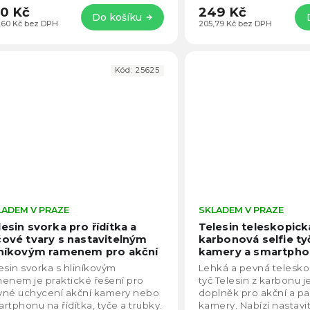
0 Kč
249 Kč
Do košíku
,60 Kč bez DPH
205,79 Kč bez DPH
Kód:
25625
LADEM V PRAZE
Průměrné
SKLADEM V PRAZE
hodnocení
lesin svorka pro řídítka a
Telesin teleskopick
produktu
čové tvary s nastavitelným
karbonová selfie ty
je
iníkovým ramenem pro akční
kamery a smartphon
5,0
mery a smartphone
cm)
esin svorka s hliníkovým
Lehká a pevná teleskop
z
enem je praktické řešení pro
tyč Telesin z karbonu je
5
vné uchycení akční kamery nebo
doplněk pro akční a p
hvězdiček.
rtphonu na řídítka, tyče a trubky.
kamery. Nabízí nastavi