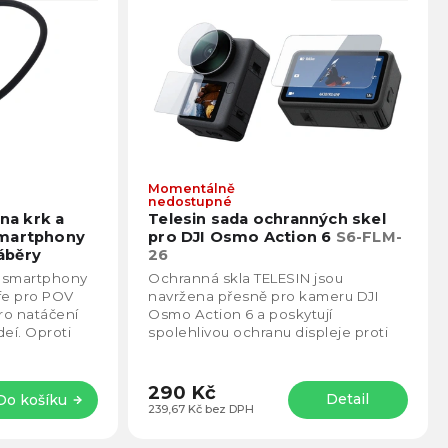
Momentálně
Průměrné
Prům
nedostupné
hodnocení
hodno
 na krk a
Telesin sada ochranných skel
produktu
produ
smartphony
pro DJI Osmo Action 6
S6-FLM-
je
je
áběry
26
4,5
5,0
o smartphony
Ochranná skla TELESIN jsou
z
z
fe pro POV
navržena přesně pro kameru DJI
5
5
pro natáčení
Osmo Action 6 a poskytují
hvězdiček.
hvězd
deí. Oproti
spolehlivou ochranu displeje proti
bsahuje držák
poškrábání, nečistotám i drobným
nárazům. Tvrzené sklo z...
290 Kč
Detail
Do košíku
239,67 Kč bez DPH