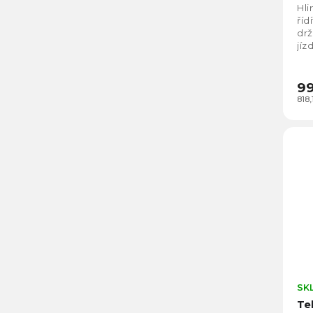
Hli
říd
drž
jíz
Pe
zaji
99
818
SK
Te