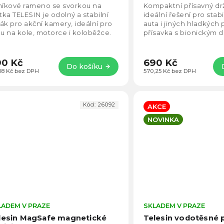
5,0
TE-SUC-012
níkové rameno se svorkou na
Kompaktní přísavný drž
z
ítka TELESIN je odolný a stabilní
ideální řešení pro stabi
5
ák pro akční kamery, ideální pro
auta i jiných hladkých 
hvězdiček.
du na kole, motorce i koloběžce.
přísavka s bionickým 
vná celokovová konstrukce
dlaně zajišťuje pevné...
stí...
0 Kč
690 Kč
Do košíku
,18 Kč bez DPH
570,25 Kč bez DPH
Kód:
26092
AKCE
NOVINKA
LADEM V PRAZE
Průměrné
SKLADEM V PRAZE
hodnocení
lesin MagSafe magnetické
Telesin vodotěsné 