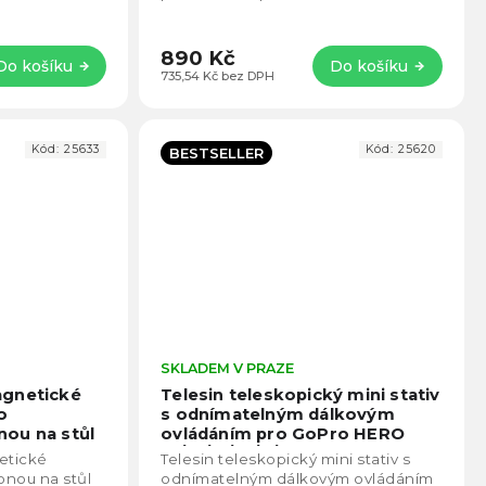
lnost vůči
na souši. Díky integrovanému
Bluetooth ovládání...
890 Kč
Do košíku
Do košíku
735,54 Kč bez DPH
Kód:
25633
Kód:
25620
BESTSELLER
Průměrné
SKLADEM V PRAZE
Prům
hodnocení
hodno
agnetické
Telesin teleskopický mini stativ
produktu
produ
o
s odnímatelným dálkovým
je
je
ou na stůl
ovládáním pro GoPro HERO
5,0
5,0
13/12/11/10/9/8
etické
Telesin teleskopický mini stativ s
z
z
onou na stůl
odnímatelným dálkovým ovládáním