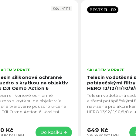
Kód:
41111
BESTSELLER
LADEM V PRAZE
Průměrné
SKLADEM V PRAZE
hodnocení
lesin silikonové ochranné
Telesin vodotěsná s
produktu
uzdro s krytkou na objektiv
potápečskými filtr
je
o DJI Osmo Action 6
HERO 13/12/11/10/9/
5,0
esin silikonové ochranné
Telesin vodotěsná sad
z
zdro s krytkou na objektiv je
a třemi potápěčskými fi
5
esně tvarované pouzdro určené
navržena pro akční k
hvězdiček.
 DJI Osmo Action 6. Kvalitní
HERO 13/12/11/10/9/8 a
ikon spolehlivě chrání kameru
bezpečné natáčení až
d nárazy,...
45 metrů. Odolné...
0 Kč
649 Kč
Do košíku
,31 Kč bez DPH
536,36 Kč bez DPH