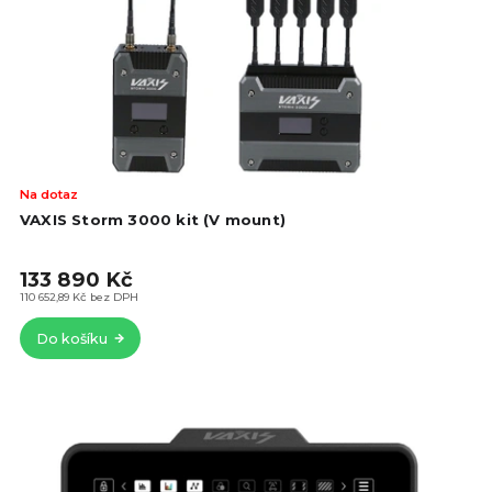
o
d
d
u
u
k
k
t
t
ů
ů
Na dotaz
VAXIS Storm 3000 kit (V mount)
133 890 Kč
110 652,89 Kč bez DPH
Do košíku