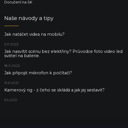
Doručení na SK
Naše návody a tipy
Jak natáčet videa na mobilu?
5.11.2023
Jak nasvítit scénu bez elektřiny? Průvodce foto video led
světel na baterie.
18.9.2022
Jak připojit mikrofon k počítači?
15.6.2021
Kamerový rig - z čeho se skládá a jak jej sestavit?
5.5.2021