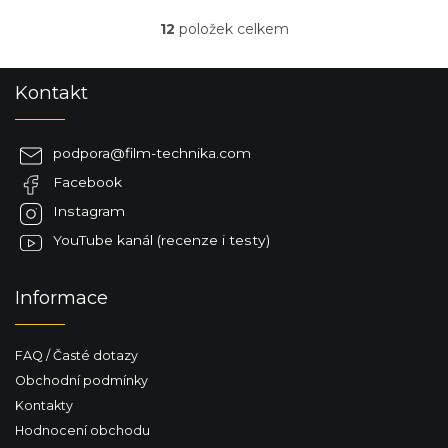
12
položek celkem
O
v
l
Z
Kontakt
á
á
d
p
a
a
c
podpora
@
film-technika.com
t
í
Facebook
í
p
r
Instagram
v
YouTube kanál (recenze i testy)
k
y
v
Informace
ý
p
i
FAQ / Časté dotazy
s
u
Obchodní podmínky
Kontakty
Hodnocení obchodu