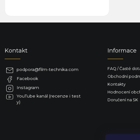
Z
á
p
a
Kontakt
Informace
t
í
FAQ / Časté dot
podpora
@
film-technika.com
Obchodní podm
Facebook
Kontakty
Instagram
Hodnocení obc
YouTube kanál (recenze i test
Doručení na SK
y)