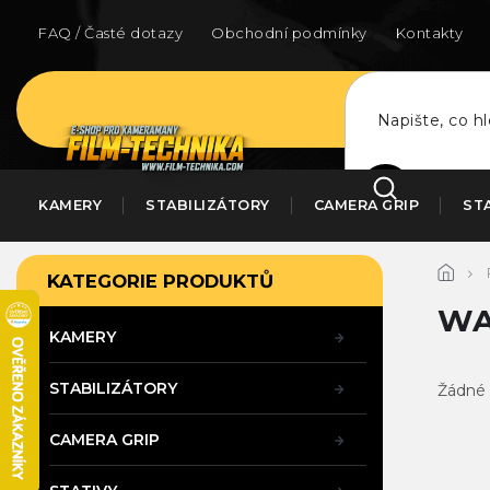
Přejít
na
FAQ / Časté dotazy
Obchodní podmínky
Kontakty
obsah
HLEDAT
KAMERY
STABILIZÁTORY
CAMERA GRIP
ST
P
Přeskočit
KATEGORIE PRODUKTŮ
kategorie
o
s
WA
t
KAMERY
r
a
STABILIZÁTORY
Žádné 
n
n
CAMERA GRIP
í
p