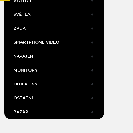
STATIVY
a
n
SVĚTLA
e
l
ZVUK
SMARTPHONE VIDEO
NAPÁJENÍ
MONITORY
OBJEKTIVY
OSTATNÍ
BAZAR