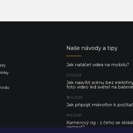
Naše návody a tipy
Jak natáčet videa na mobilu?
azy
ínky
5.11.2023
Jak nasvítit scénu bez elektři
foto video led světel na baterie
hodu
18.9.2022
Jak připojit mikrofon k počítač
15.6.2021
Kamerový rig - z čeho se skládá 
sestavit?