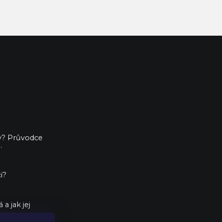
ny? Průvodce
.
i?
a jak jej