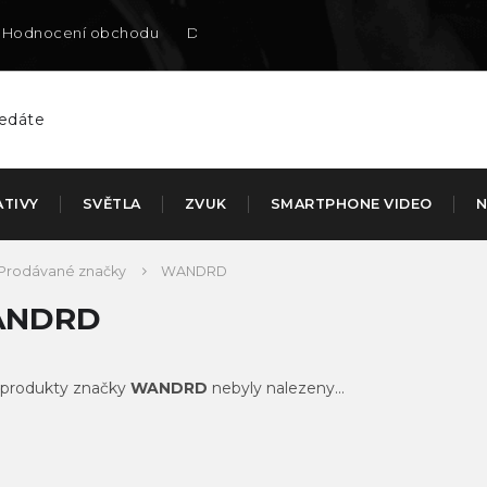
Hodnocení obchodu
Doručení na SK
ATIVY
SVĚTLA
ZVUK
SMARTPHONE VIDEO
N
Prodávané značky
WANDRD
NDRD
produkty značky
WANDRD
nebyly nalezeny...