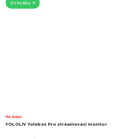
Do košíku
hvě
Prů
Na dotaz
hod
YOLOLIV Yolobox Pro streamovací monitor
pro
je