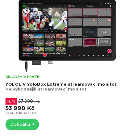
Prů
SKLADEM V PRAZE
hod
YOLOLIV YoloBox Extreme streamovací monitor
pro
Nejvýkonnější streamovací monitor
je
4,8
57 990 Kč
–6 %
z
53 990 Kč
5
44 619,83 Kč bez DPH
hvě
Do košíku