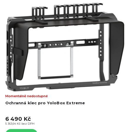
Prů
Momentálně nedostupné
hod
Ochranná klec pro YoloBox Extreme
pro
je
6 490 Kč
5,0
z
5 363,64 Kč bez DPH
5