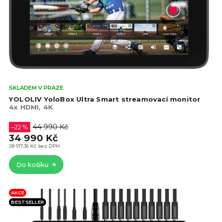
o
d
d
u
u
k
k
t
t
ů
ů
Prů
SKLADEM V PRAZE
hod
YOLOLIV YoloBox Ultra Smart streamovací monitor
pro
4x HDMI, 4K
je
5,0
44 990 Kč
–22 %
z
34 990 Kč
5
28 917,36 Kč bez DPH
hvě
Do košíku
AKCE
BESTSELLER