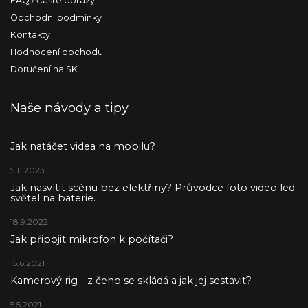
FAQ / Časté dotazy
s
u
Obchodní podmínky
Kontakty
Hodnocení obchodu
Doručení na SK
Naše návody a tipy
Jak natáčet videa na mobilu?
5.11.2023
Jak nasvítit scénu bez elektřiny? Průvodce foto video led
světel na baterie.
18.9.2022
Jak připojit mikrofon k počítači?
15.6.2021
Kamerový rig - z čeho se skládá a jak jej sestavit?
5.5.2021