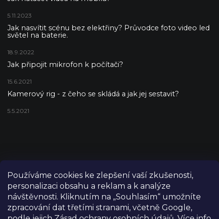
5.11.2023
Jak nasvítit scénu bez elektřiny? Průvodce foto video led
světel na baterie.
18.9.2022
Jak připojit mikrofon k počítači?
15.6.2021
Kamerový rig - z čeho se skládá a jak jej sestavit?
5.5.2021
Používáme cookies ke zlepšení vaší zkušenosti,
personalizaci obsahu a reklam a k analýze
návštěvnosti. Kliknutím na „Souhlasím“ umožníte
zpracování dat třetími stranami, včetně Google,
podle jejich Zásad ochrany osobních údajů. Více info