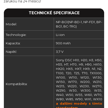
zárukou na 24 měsíců!
TECHNICKÉ SPECIFIKACE
NP-BG1(NP-BD-1, NP-FD1, BP-
Model:
BG1, BC-TRG)
Technologie:
Li-ion
Kapacita:
900 mAh
Napětí:
3,7 V
Sony DSC H10, H20, H3, H50,
H55, H7, H70, H9, H90, HX10,
HX20, HX5, HX7, HX9, N1, N2,
T100, T20, T25, T70, TX1000,
W100, W110, W120, W130,
W150, W170, W200, W210,
Kompatibilita:
W215, W220, W230, W270,
W290, W30, W300, W35,
W40, W50, W55, W60, W70,
W80, W85, W90, WX1, WX10
a dalšími modely s tímto
standardem