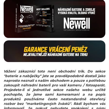
Vážení zákazníci toto není obchodní trik. Do sekce
"baterie a nabíječky" jste se pravděpodobně dostali jako
naprosto neznalí s naším obchodem a pouze s potřebou
zakoupit náhradní baterii pro vaší kameru / fotoaparát.
Projedete-li si jednotlivé sekce našeho webu určitě
pochopíte, že jsme sami kameramani a na popis
produktů používáme často nestandardně otevřený
rozbor bez "marketingových žvástů". Rádi bychom vás
informovali, že pokud nebudete spokojeni s námi