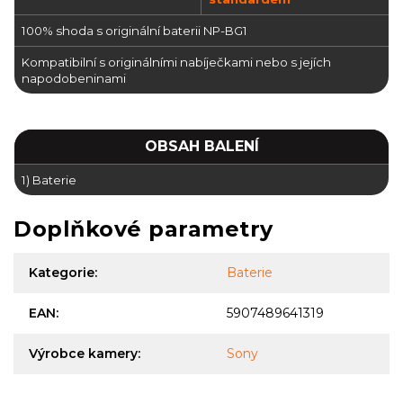
100% shoda s originální baterii NP-BG1
Kompatibilní s originálními nabíječkami nebo s jejích
napodobeninami
OBSAH BALENÍ
1) Baterie
Doplňkové parametry
Kategorie
:
Baterie
EAN
:
5907489641319
Výrobce kamery
:
Sony