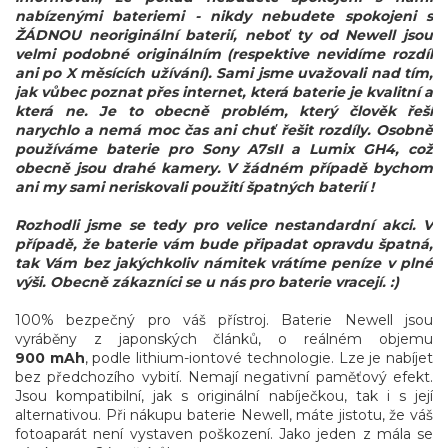
nabízenými bateriemi - nikdy nebudete spokojeni s
ŽÁDNOU neoriginální baterií, neboť ty od Newell jsou
velmi podobné originálním (respektive nevidíme rozdíl
ani po X měsících užívání). Sami jsme uvažovali nad tím,
jak vůbec poznat přes internet, která baterie je kvalitní a
která ne. Je to obecně problém, který člověk řeší
narychlo a nemá moc čas ani chuť řešit rozdíly. Osobně
používáme baterie pro Sony A7sII a Lumix GH4, což
obecně jsou drahé kamery. V žádném případě bychom
ani my sami neriskovali použití špatných baterií !
Rozhodli jsme se tedy pro velice nestandardní akci. V
případě, že baterie vám bude připadat opravdu špatná,
tak Vám bez jakýchkoliv námitek vrátíme peníze v plné
výši. Obecně zákazníci se u nás pro baterie vracejí. :)
100% bezpečný pro váš přístroj. Baterie Newell jsou
vyráběny z japonských článků, o reálném objemu
900 mAh
, podle lithium-iontové technologie. Lze je nabíjet
bez předchozího vybití. Nemají negativní paměťový efekt.
Jsou kompatibilní, jak s originální nabíječkou, tak i s její
alternativou. Při nákupu baterie Newell, máte jistotu, že váš
fotoaparát není vystaven poškození. Jako jeden z mála se