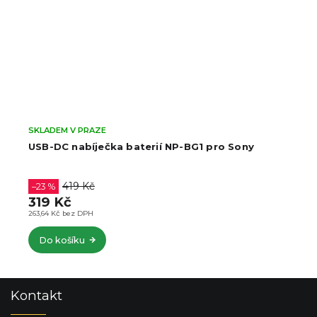
SKLADEM V PRAZE
USB-DC nabíječka baterií NP-BG1 pro Sony
419 Kč
–23 %
319 Kč
263,64 Kč bez DPH
Do košíku
Z
Kontakt
á
p