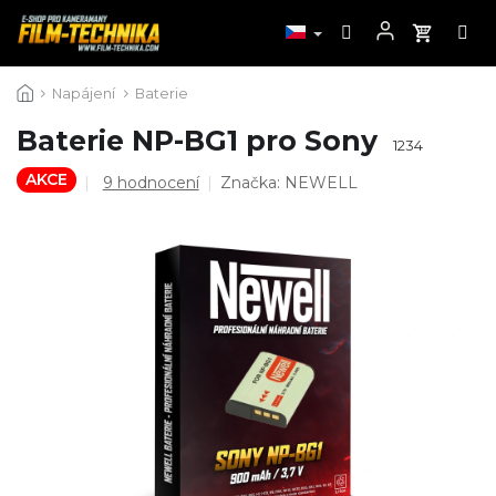
Přejít
Napájení
Baterie
na
obsah
Baterie NP-BG1 pro Sony
1234
AKCE
Průměrné
9 hodnocení
Značka:
NEWELL
hodnocení
produktu
je
4,9
z
5
hvězdiček.