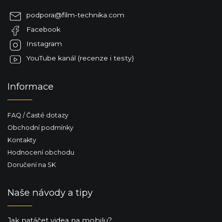
a
podpora
@
film-technika.com
t
Facebook
í
Instagram
YouTube kanál (recenze i testy)
Informace
FAQ / Časté dotazy
Obchodní podmínky
Kontakty
Hodnocení obchodu
Doručení na SK
Naše návody a tipy
Jak natáčet videa na mobilu?