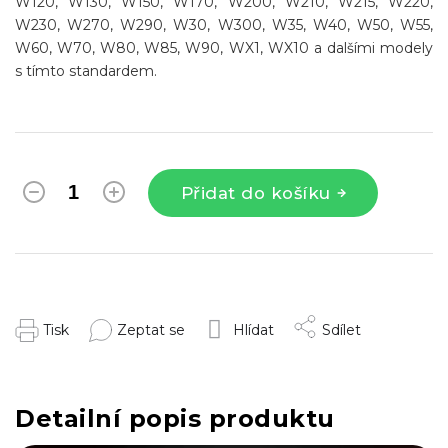
W120, W130, W150, W170, W200, W210, W215, W220,
W230, W270, W290, W30, W300, W35, W40, W50, W55,
W60, W70, W80, W85, W90, WX1, WX10 a dalšími modely
s tímto standardem.
Přidat do košíku
Tisk
Zeptat se
Hlídat
Sdílet
Detailní popis produktu